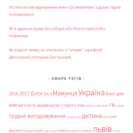
Післяпологове відновлення жінки (розмовляємо з дулою Лідою
Коноваленко)
Як я здала на права без хабаря або Моя історія успіху
#кермунця
Як подати заявку на лічильник із “нічним” тарифом?
Двохзонний лічильник [інструкція]
ХМАРА ТЕГІВ
Україна
Мамунця
Блог
2017
блог для
2016
ВСЛ
гв
мам
вагітність
видавництво старого лева
відпочинок
візок
груди
дитина
грудне вигодовування
для дітей
грудничок
львів
книга
документи
ерго
книги
книжка
досвід
з дитиною
літак