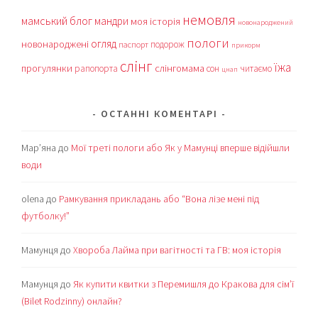
немовля
мамський блог
мандри
моя історія
новонароджений
пологи
огляд
новонароджені
подорож
паспорт
прикорм
слінг
їжа
прогулянки
слінгомама
рапопорта
сон
читаємо
цнап
ОСТАННІ КОМЕНТАРІ
Мар’яна
до
Мої треті пологи або Як у Мамунці вперше відійшли
води
olena
до
Рамкування прикладань або “Вона лізе мені під
футболку!”
Мамунця
до
Хвороба Лайма при вагітності та ГВ: моя історія
Мамунця
до
Як купити квитки з Перемишля до Кракова для сім’ї
(Bilet Rodzinny) онлайн?