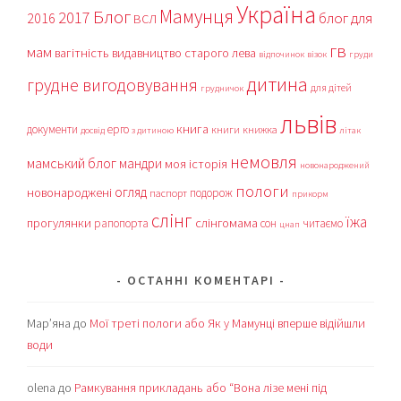
Україна
Мамунця
Блог
2017
блог для
2016
ВСЛ
гв
мам
вагітність
видавництво старого лева
відпочинок
візок
груди
дитина
грудне вигодовування
для дітей
грудничок
львів
книга
документи
ерго
книги
книжка
досвід
з дитиною
літак
немовля
мамський блог
мандри
моя історія
новонароджений
пологи
огляд
новонароджені
подорож
паспорт
прикорм
слінг
їжа
прогулянки
слінгомама
рапопорта
сон
читаємо
цнап
ОСТАННІ КОМЕНТАРІ
Мар’яна
до
Мої треті пологи або Як у Мамунці вперше відійшли
води
olena
до
Рамкування прикладань або “Вона лізе мені під