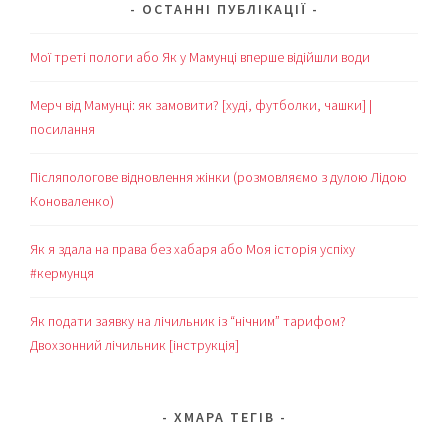
ОСТАННІ ПУБЛІКАЦІЇ
Мої треті пологи або Як у Мамунці вперше відійшли води
Мерч від Мамунці: як замовити? [худі, футболки, чашки] |
посилання
Післяпологове відновлення жінки (розмовляємо з дулою Лідою
Коноваленко)
Як я здала на права без хабаря або Моя історія успіху
#кермунця
Як подати заявку на лічильник із “нічним” тарифом?
Двохзонний лічильник [інструкція]
ХМАРА ТЕГІВ