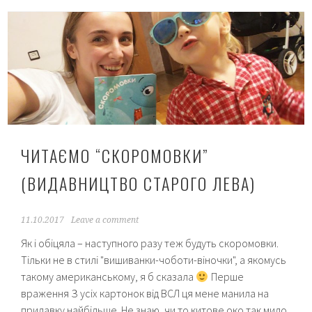
Лева)
ЧИТАЄМО “СКОРОМОВКИ”
(ВИДАВНИЦТВО СТАРОГО ЛЕВА)
11.10.2017
Leave a comment
Як і обіцяла – наступного разу теж будуть скоромовки.
Тільки не в стилі "вишиванки-чоботи-віночки", а якомусь
такому американському, я б сказала
Перше
враження З усіх картонок від ВСЛ ця мене манила на
прилавку найбільше. Не знаю, чи то китове око так мило