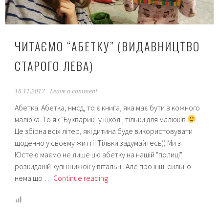
ЧИТАЄМО “АБЕТКУ” (ВИДАВНИЦТВО
СТАРОГО ЛЕВА)
16.11.2017
Leave a comment
Абетка. Абетка, нмсд, то є книга, яка має бути в кожного
малюка. То як "Букварик" у школі, тільки для малюків
Це збірна всіх літер, які дитина буде використовувати
щоденно у своєму житті! Тільки задумайтесь)) Ми з
Юстею маємо не лише цю абетку на нашій "полиці"
розкиданій купі книжок у вітальні. Але про інші сильно
Читаємо
нема що …
Continue reading
“Абетку”
(Видавництво
Старого