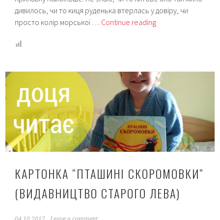
дивилось, чи то киця руденька втерлась у довіру, чи
Читаємо
просто колір морської …
Continue reading
“Скоромовки”
(Видавництво
Старого
Лева)
КАРТОНКА “ПТАШИНІ СКОРОМОВКИ”
(ВИДАВНИЦТВО СТАРОГО ЛЕВА)
04.10.2017
Leave a comment