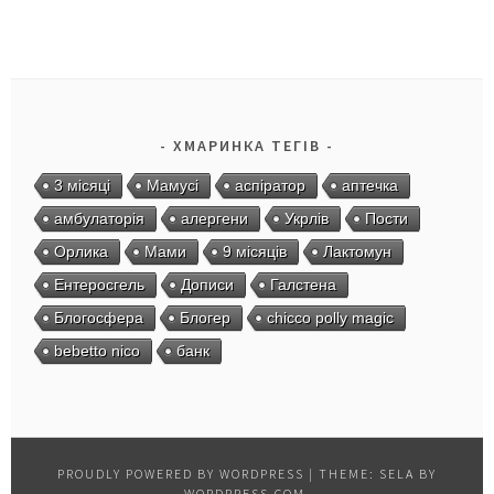
ХМАРИНКА ТЕГІВ
3 місяці
Мамусі
аспіратор
аптечка
амбулаторія
алергени
Укрлів
Пости
Орлика
Мами
9 місяців
Лактомун
Ентеросгель
Дописи
Галстена
Блогосфера
Блогер
chicco polly magic
bebetto nico
банк
PROUDLY POWERED BY WORDPRESS
|
THEME: SELA BY
WORDPRESS.COM
.