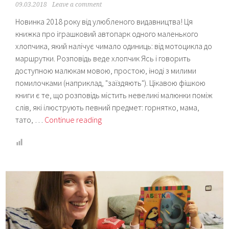
09.03.2018
Leave a comment
Новинка 2018 року від улюбленого видавництва! Ця
книжка про іграшковий автопарк одного маленького
хлопчика, який налічує чимало одиниць: від мотоцикла до
маршрутки. Розповідь веде хлопчик Ясь і говорить
доступною малюкам мовою, простою, іноді з милими
помилочками (наприклад, "заїздяють"). Цікавою фішкою
книги є те, що розповідь містить невеликі малюнки поміж
слів, які ілюструють певний предмет: горнятко, мама,
Читаємо
тато, …
Continue reading
“Ясь
та
його
машинки”
(Видавництво
Старого
Лева)