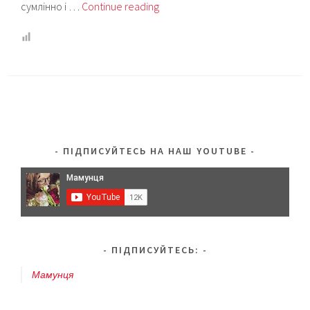
5
сумлінно і …
Continue reading
улюблених
книг
нашої
донечки:
огляд
(+відео)
ПІДПИСУЙТЕСЬ НА НАШ YOUTUBE
ПІДПИСУЙТЕСЬ:
Мамунця