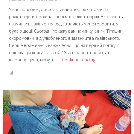
У нас продовжується активний період читання. Із
радістю доця поглинає нові малюнки та вірші. Вже навіть
навчилась закінчення рядків замість мене говорити, я
була в шоці! Сьогодні покажу вам начинку книги "Пташині
скоромовки" від улюбленого видавництва львівського.
Перше враження Скажу чесно, що на перший погляд я
оцінила цю книгу "так собі". Якісь пернаті-чоботаті,
Картонка
шароварщина, мабуть. …
Continue reading
“Пташині
скоромовки”
(Видавництво
Старого
Лева)