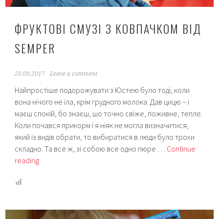
ФРУКТОВІ СМУЗІ З КОВПАЧКОМ ВІД
SEMPER
28.09.2017
Leave a comment
Найпростіше подорожувати з Юстею було тоді, коли
вона нічого не їла, крім грудного молока. Дав цицю – і
маєш спокій, бо знаєш, шо точно свіже, поживне, тепле.
Коли почався прикорм і я ніяк не могла визначитися,
який із видів обрати, то вибиратися в люди було трохи
складно. Та все ж, зі собою все одно пюре …
Continue
Фруктові
reading
смузі
з
ковпачком
від
Semper