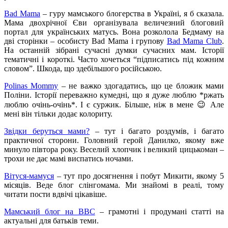
Bad Mama
– гуру мамського блогерства в Україні, я б сказала.
Мама двохрічної Єви організувала величезний блоговий
портал для українських матусь. Вона розколола Бедмаму на
дві сторінки – особисту Bad Mama i групову
Bad Mama Club
.
На останній зібрані сучасні думки сучасних мам. Історії
тематичні і короткі. Часто хочеться “підписатись під кожним
словом”. Шкода, що здебільшого російською.
Polinas Mommy
– не важко здогадатись, що це бложик мами
Поліни. Історії переважно кумедні, що я дуже люблю *ржать
люблю очінь-очінь*. І є суржик. Більше, ніж в мене 😉 Але
мені він тільки додає колориту.
Звідки беруться мами?
– тут і багато роздумів, і багато
практичної сторони. Головний герой Данилко, якому вже
минуло півтора року. Веселий хлопчик і великий цицькоман –
трохи не дає мамі виспатись ночами.
Вітуся-мамуся
– тут про досягнення і побут Микити, якому 5
місяців. Веде блог слінгомама. Ми знайомі в реалі, тому
читати пости вдвічі цікавіше.
Мамський блог на BBC
– грамотні і продумані статті на
актуальні для батьків теми.