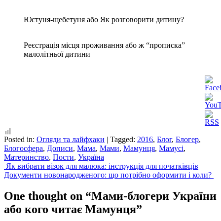
Юстуня-щебетуня або Як розговорити дитину?
Реєстрація місця проживання або ж “прописка”
малолітньої дитини
Posted in:
Огляди та лайфхаки
|
Tagged:
2016
,
Блог
,
Блогер
,
Блогосфера
,
Дописи
,
Мама
,
Мами
,
Мамунця
,
Мамусі
,
Материнство
,
Пости
,
Україна
Post
Як вибрати візок для малюка: інструкція для початківців
Документи новонародженого: що потрібно оформити і коли?
navigation
One thought on “
Мами-блогери України
або кого читає Мамунця
”