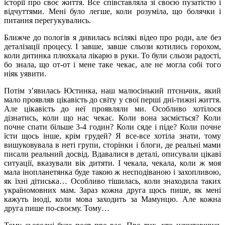
історії про своє життя. Все співставляла зі своєю пузатістю і
відчуттями. Мені було легше, коли розуміла, що болячки і
питання перегукувались.
Ближче до пологів я дивилась всілякі відео про роди, але без
деталізації процесу. І завше, завше сльози котились горохом,
коли дитинка плюхкала лікарю в руки. То були сльози радості,
бо знала, що от-от і мене таке чекає, але не могла собі того
ніяк уявити.
Потім з’явилась Юстинка, наш малюсінький птєньчик, який
мало проявляв цікавість до світу у свої перші дні-тижні життя.
Але цікавість до неї проявляли ми. Особливо хотілося
дізнатись, коли що нас чекає. Коли вона засміється? Коли
почне спати більше 3-4 годин? Коли сяде і піде? Коли почне
їсти щось інше, крім грудей? Я все-все хотіла знати, тому
вишуковувала в неті групи, сторінки і блоги, де реальні мами
писали реальний досвід. Вдавалися в деталі, описували цікаві
ситуації, вказували вік дитяти. І чекала, чекала, коли ж моя
мала інопланетянка буде такою ж несподіваною і захопливою,
як їхні дітиська… Особливо тішилась, коли знаходила таких
україномовних мам. Зараз кожна друга щось пише, як мені
кажуть іноді, коли мова заходить за Мамунцю. Але кожна
друга пише по-своєму. Тому…