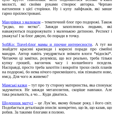
милості, які своїми руками створює авторка. Черпаю
натхнення з цієї сторінки. Ну і купу лайфхаків, які завше
гарно проілюстровані.
Мандрівки з малюком
– тематичний блог про подорожі. Також
“рєдко, но мєтко”. Завжди захоплююсь людьми, які
наважуються подорожувати з маленькою дитиною. Респект і
уважуха! І за блог дякую, бо поради в точку.
SofiKo: Travel-блог мамы и прочие интересности
. А тут ви
знайдете красиві краєвиди і корисні поради про сімейні
мандри. Автор навіть умудряється знімати влоги *відосікі*.
Читаючи ці замітки, розумієш, що все реально, треба тільки
купку грошей, вагончик часу і волшебного пєнделя.
Насправді, просто треба захотіти і викроїти трохи своїх планів
на подорожі, бо нема нічого приємнішого, ніж пізнавати нове,
нмсд. Для чого ж живемо?
Мамські казки
– тут про ту сторону материнства, яка спонукає
задуматися. Не завжди мегапозитив, скоріше навпаки. Але
така реальність, а чо… Куди діватись.
Щоденник матусі
– це Лук’ян, якому більше року, і його світ.
Подобається деталізація описів: конкретно, що їв, що казав, що
робив. За такими блогами я полюю.