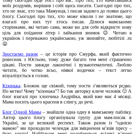
Тому сьогодні буде пост про вас. Про тих, хто начитавшись
моїх роздумів, вирішив і собі щось писати. Сьогодні про тих,
хто не знає, хто така Мамунця, і писав задовго до появи цього
блогу. Сьогодні про тих, хто може ніколи і не знатиме, що
взагалі про них тут хтось писав. Ділюся мамськими
сторінками, які читаю сама, може ви для себе відкриєте нову
ціль для поїдання літер і лайкання знимок 😉 Читаю я
українок і переважно українською, уж звиняйте, любітілі .ru
😛
Зростаємо разом
– це історія про Смурфа, який фактично
ровесник з Юстьою, тому дуже багато тем мені страшенно
цікаві. Пости завжди лаконічні і вузькотематичні. Люблю
читати, бо чотко всьо, ніякої водички – текст легко
візуалізується в голові.
Кізонька
. Бложик ще свіжий, тому пости з’являються рєдко.
Но мєтко! Чому “кізонька”? Бо так авторку кличе чоловік 🙂 А
блог взагалі про хлопчика Андрійка, який вже має 4 місяці.
Мама носить цього красеня в слінгу, до речі.
Блог Одной Мамы
– знайшли одна одну в мамському пабліку.
Автор цього блогу організувала групу для мам-писак в
Україні, за це великий респект. Також разом із “однією
мамою” ми проходили челендж для зміцнення м’язів пресу –
було круто! Найбільше мені подобаються всілякі в’язані