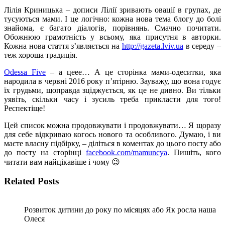
Лілія Криницька – дописи Лілії зривають овації в групах, де
тусуються мами. І це логічно: кожна нова тема блогу до болі
знайома, є багато діалогів, порівнянь. Смачно почитати.
Обожнюю грамотність у всьому, яка присутня в авторки.
Кожна нова стаття з’являється на
http://gazeta.lviv.ua
в середу –
теж хороша традиція.
Odessa Five
– а цеее… А це сторінка мами-одеситки, яка
народила в червні 2016 року п’ятірню. Зауважу, що вона годує
їх грудьми, щоправда зціджується, як це не дивно. Ви тільки
уявіть, скільки часу і зусиль треба прикласти для того!
Респектіще!
Цей список можна продовжувати і продовжувати… Я щоразу
для себе відкриваю когось нового та особливого. Думаю, і ви
маєте власну підбірку, – діліться в коментах до цього посту або
до посту на сторінці
facebook.com/mamuncya
. Пишіть, кого
читати вам найцікавіше і чому 😉
Related Posts
Розвиток дитини до року по місяцях або Як росла наша
Олеся