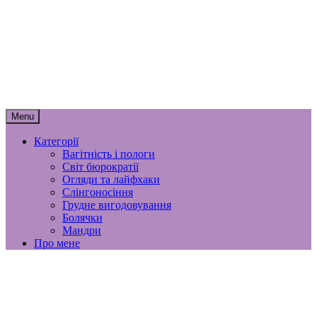
Skip
мамунця
to
content
спогади, роздуми і лайфхаки
материнства
Menu
Категорії
Вагітність і пологи
Світ бюрократії
Огляди та лайфхаки
Слінгоносіння
Грудне вигодовування
Болячки
Мандри
Про мене