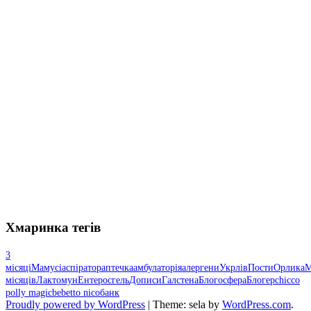
Хмаринка тегів
3
місяці
Мамусі
аспіратор
аптечка
амбулаторія
алергени
Укрлів
Пости
Орлика
М
місяців
Лактомун
Ентеросгель
Дописи
Галстена
Блогосфера
Блогер
chicco
polly magic
bebetto nico
банк
Proudly powered by WordPress
|
Theme: sela by
WordPress.com
.