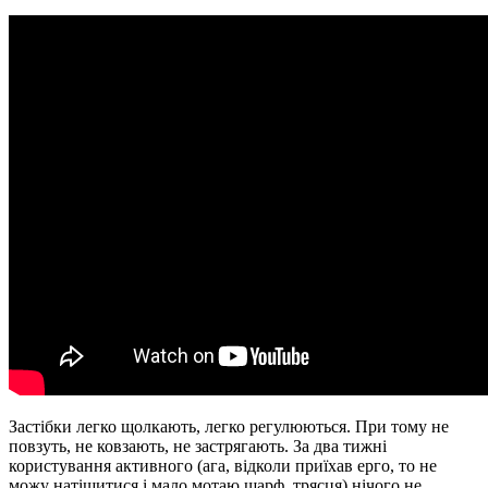
Застібки легко щолкають, легко регулюються. При тому не
повзуть, не ковзають, не застрягають. За два тижні
користування активного (ага, відколи приїхав ерго, то не
можу натішитися і мало мотаю шарф, трясця) нічого не