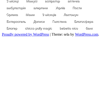
3 місяці
Мамусі
аспіратор
аптечка
амбулаторія
алергени
Укрлів
Пости
Орлика
Мами
9 місяців
Лактомун
Ентеросгель
Дописи
Галстена
Блогосфера
Блогер
chicco polly magic
bebetto nico
банк
Proudly powered by WordPress
|
Theme: sela by
WordPress.com
.