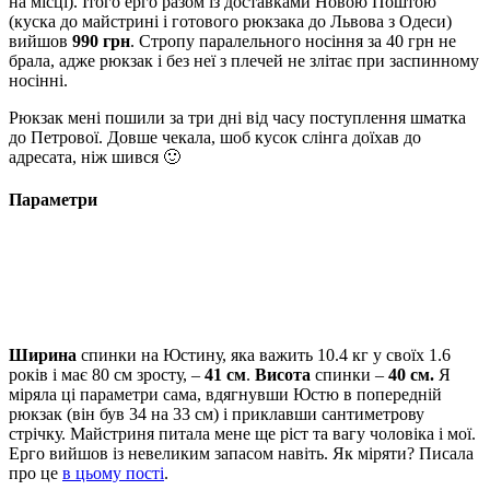
на місці). Ітого ерго разом із доставками Новою Поштою
(куска до майстрині і готового рюкзака до Львова з Одеси)
вийшов
990 грн
. Стропу паралельного носіння за 40 грн не
брала, адже рюкзак і без неї з плечей не злітає при заспинному
носінні.
Рюкзак мені пошили за три дні від часу поступлення шматка
до Петрової. Довше чекала, шоб кусок слінга доїхав до
адресата, ніж шився 🙂
Параметри
Ширина
спинки на Юстину, яка важить 10.4 кг у своїх 1.6
років і має 80 см зросту, –
41 см
.
Висота
спинки –
40 см.
Я
міряла ці параметри сама, вдягнувши Юстю в попередній
рюкзак (він був 34 на 33 см) і приклавши сантиметрову
стрічку. Майстриня питала мене ще ріст та вагу чоловіка і мої.
Ерго вийшов із невеликим запасом навіть. Як міряти? Писала
про це
в цьому пості
.