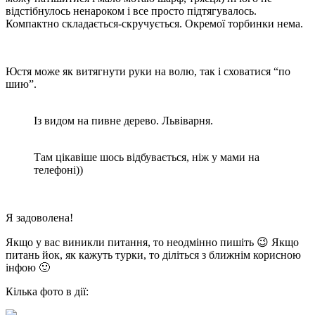
відстібнулось ненароком і все просто підтягувалось.
Компактно складається-скручується. Окремої торбинки нема.
Юстя може як витягнути руки на волю, так і сховатися “по
шию”.
Із видом на пивне дерево. Львіварня.
Там цікавіше шось відбувається, ніж у мами на
телефоні))
Я задоволена!
Якщо у вас виникли питання, то неодмінно пишіть 😉 Якщо
питань йок, як кажуть турки, то діліться з ближнім корисною
інфою 🙂
Кілька фото в дії: