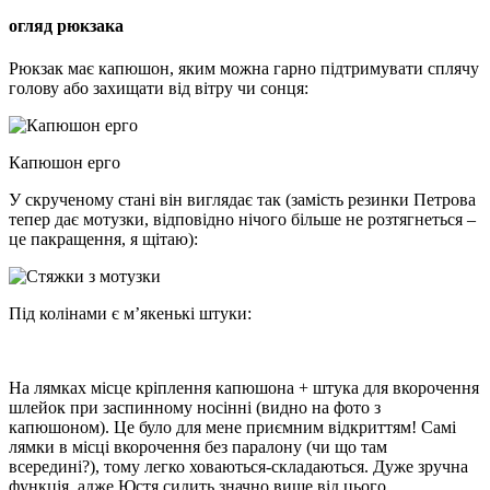
огляд рюкзака
Рюкзак має капюшон, яким можна гарно підтримувати сплячу
голову або захищати від вітру чи сонця:
Капюшон ерго
У скрученому стані він виглядає так (замість резинки Петрова
тепер дає мотузки, відповідно нічого більше не розтягнеться –
це пакращення, я щітаю):
Під колінами є м’якенькі штуки:
На лямках місце кріплення капюшона + штука для вкорочення
шлейок при заспинному носінні (видно на фото з
капюшоном). Це було для мене приємним відкриттям! Самі
лямки в місці вкорочення без паралону (чи що там
всередині?), тому легко ховаються-складаються. Дуже зручна
функція, адже Юстя сидить значно вище від цього.