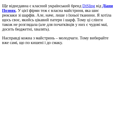
Ще віднедавна є класний український бренд
DiSling
від
Діани
Позняк
. У цієї фірми теж є власна майстриня, яка шиє
рюкзаки зі шарфів. Але, наче, лише з їхньої тканини. Я хотіла
щось своє, якийсь цікавий патерн і шарф. Тому ці слінги
також не розглядала (але для початківців у них є чудові маї,
досить бюджетні, хвалять).
Насправді кожна з майстринь – молодчаги. Тому вибирайте
вже самі, що по кишені і до смаку.