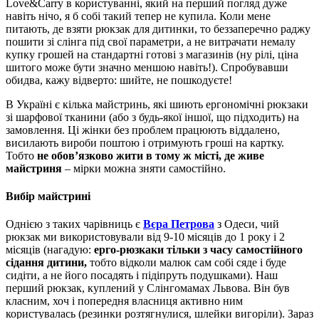
Love&Carry в користуванні, який на перший погляд дуже
навіть нічо, я б собі такий тепер не купила. Коли мене
питають, де взяти рюкзак для дитинки, то беззаперечно раджу
пошити зі слінга під свої параметри, а не витрачати немалу
купку грошей на стандартні готові з магазинів (ну рілі, ціна
шитого може бути значно меншою навіть!). Спробувавши
обидва, кажу відверто: шийте, не пошкодуєте!
В Україні є кілька майстринь, які шиють ергономічні рюкзаки
зі шарфової тканини (або з будь-якої іншої, що підходить) на
замовлення. Ці жінки без проблем працюють віддалено,
висилають вироби поштою і отримують гроші на картку.
Тобто
не обов’язково жити в тому ж місті, де живе
майстриня
– мірки можна зняти самостійно.
Вибір майстрині
Однією з таких чарівниць є
Вєра Петрова
з Одеси, чий
рюкзак ми використовували від 9-10 місяців до 1 року і 2
місяців (нагадую:
ерго-рюзкаки тільки з часу самостійного
сідання дитини,
тобто відколи малюк сам собі сяде і буде
сидіти, а не його посадять і підіпруть подушками). Наш
перший рюкзак, куплений у Слінгомамах Львова. Він був
класним, хоч і попередня власниця активно ним
користувалась (резинки розтягнулися, шлейки вигоріли). Зараз