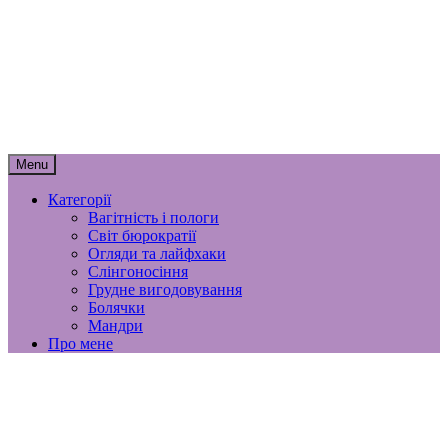
Skip
мамунця
to
content
спогади, роздуми і лайфхаки
материнства
Menu
Категорії
Вагітність і пологи
Світ бюрократії
Огляди та лайфхаки
Слінгоносіння
Грудне вигодовування
Болячки
Мандри
Про мене