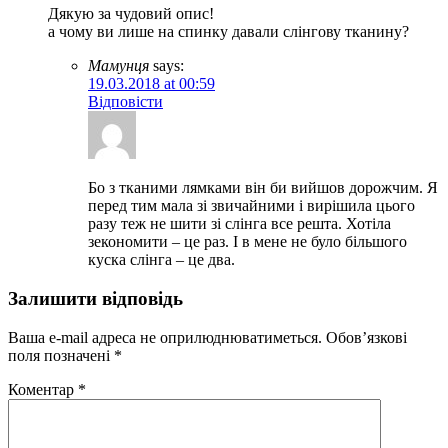
Дякую за чудовий опис!
а чому ви лише на спинку давали слінгову тканину?
Мамунця
says:
19.03.2018 at 00:59
Відповісти
Бо з тканими лямками він би вийшов дорожчим. Я
перед тим мала зі звичайними і вирішила цього
разу теж не шити зі слінга все решта. Хотіла
зекономити – це раз. І в мене не було більшого
куска слінга – це два.
Залишити відповідь
Ваша e-mail адреса не оприлюднюватиметься.
Обов’язкові
поля позначені
*
Коментар
*