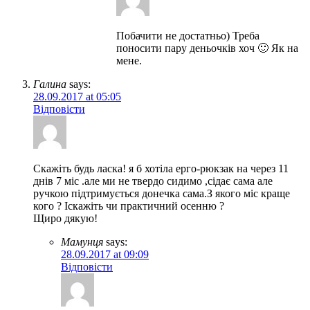
Побачити не достатньо) Треба
поносити пару деньочків хоч 🙂 Як на
мене.
Галина
says:
28.09.2017 at 05:05
Відповісти
Скажіть будь ласка! я б хотіла ерго-рюкзак на через 11
днів 7 міс .але ми не твердо сидимо ,сідає сама але
ручкою підтримується донечка сама.З якого міс краще
кого ? Іскажіть чи практичний осенню ?
Щиро дякую!
Мамунця
says:
28.09.2017 at 09:09
Відповісти