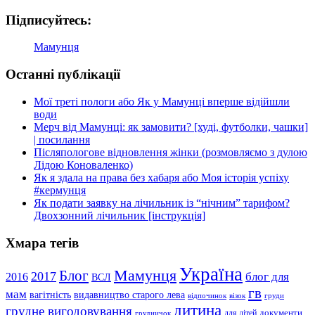
Підписуйтесь:
Мамунця
Останні публікації
Мої треті пологи або Як у Мамунці вперше відійшли
води
Мерч від Мамунці: як замовити? [худі, футболки, чашки]
| посилання
Післяпологове відновлення жінки (розмовляємо з дулою
Лідою Коноваленко)
Як я здала на права без хабаря або Моя історія успіху
#кермунця
Як подати заявку на лічильник із “нічним” тарифом?
Двохзонний лічильник [інструкція]
Хмара тегів
Україна
Мамунця
Блог
2017
блог для
2016
ВСЛ
гв
мам
вагітність
видавництво старого лева
відпочинок
візок
груди
дитина
грудне вигодовування
документи
для дітей
грудничок