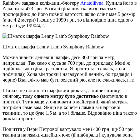
Rainbow завдяки коліжанці-блогеру
Anatoliivna
. Купила його в
Альони за 473 грн. Взагалі ціна шматка визначається
пропорційно до його повної вартості: якщо слінг має 5 розмір
(а це 4,2 метри) і коштує 1990 грн, то відповідно ціна одного
метра буде 1990/4,2.
Шматок шарфа Lenny Lamb Symphony Rainbow
Можна знайти дешевші шарфи, десь 300 грн за метр,
наприклад. Так само є кусь за 700 грн, до прикладу. Мені ж
підійшла така ціна і расцвєтка. Я просто закохалась, коли
побачила)) Хоча він трохи і нагадує мій леннік, бо градація і
чорне) Взагалі-то мав бути зелений рю, але нє слажилась, ггг.
Шила я не повністю шарфовий рюкзак, а лише спинку
слінгову, тому
одного метру було достатньо
(вистачило в
притик). Тут краще уточнювати в майстрині, який метраж
потрібен саме вам. Якщо ви хочете і лямки зі шарфової
тканини, то це буде 1,5 м, а то і більше. Відповідно ціна такого
рюкзака зросте.
Пошиття у Вєри Петрової вартувало мені 400 грн, ще 50 грн –
тканина на лямки-шлейки-пояс (її підбирала і купувала вона