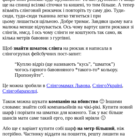
ще на спинці всілякі сіточки та кишені, то тим більше. А тепер
візьміть слінговий рюкзачок і повторіть ту саму дію. Туди-
сюди, туди-сюди тканина легко тягнеться і при
цьому лишається щільною. Добре тримає. Завдяки цьому вага
малюка менше відчувається. Ось чому вартує шити рюкзаки зі
слінгів, нмсд. І ось чому слінги не коштують так само, як
кілька метрів бавовни з гуртівні.
Щоб
знайти шматок слінга
на рюкзак я написала в
слінгогрупах фейсбучних пост-запит:
“Куплю відріз (ще називають “кусь”, “шматок”)
чогось гарного бавовняного *такого-то* кольору.
Пропонуйте”.
Це можна зробили в
Слінгомамах Львова
,
СлінгоУкраїні
,
Слінгобарахолці
.
Також можна шукати
компанію на вбивство
🙂 Іншими
словами: знайти собі компаньойнів на чікі-рікі. Купити новий
шарф і порізати на шматки для кожного. Так у вас більше
шансів мати саме такий ерго, про який мріяли 🙂
Або ще є варіант купити собі шарф
на метр більший
, ніж
потрібно. Частинку віддати на пошиття, решту лишити на