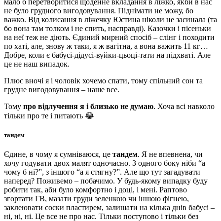
мало б перетворитися щоденне вкладання в ліжко, якби в нас
не було грудного вигодовування. Піднімати не можу, бо
важко. Від колисання в ліжечку Юстина ніколи не засинала (та
бо вона там толком і не спить, насправді). Казочки і пісеньки
на неї теж не діють. Єдиний мирний спосіб – слінг і походити
по хаті, але, знову ж таки, я ж вагітна, а вона важить 11 кг…
Добре, коли є бабусі-дідусі-вуйки-цьоці-тати на підхваті. Але
це не наш випадок.
Плюс вночі я і чоловік хочемо спати, тому спільний сон та
грудне вигодовування – наше все.
Тому
про відлучення я і близько не думаю
. Хоча всі навколо
тільки про те і питають 😂
тандем
Єдине, в чому я сумніваюся, це
тандем
. Я не впевнена, чи
хочу годувати двох малят одночасно. З одного боку ніби “а
чому б ні?”, з іншого “а я стягну?”. Але що тут загадувати
наперед? Поживемо – побачимо. У будь-якому випадку буду
робити так, аби було комфортно і доці, і мені. Раптово
згортати ГВ, мазати груди зеленкою чи іншою фігнею,
заклеювати соски пластирем, залишати на кілька днів бабусі –
ні, ні, ні. Це все не про нас. Тільки поступово і тільки без