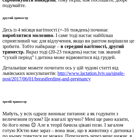
подумайте.
другий триместр
Десь із 4 місяця вагітності (+-16 тиждень) починає
вироблятися молозиво
. І саме тоді настає найбільш
сприятливий час для відлучення, якщо ви раптом вирішили це
зробити. Тобто найкраще –
в середині вагітності, другий
триместр.
Якраз тоді (20-23 тиждень) настає так званий
“сухий період” і дитина може відмовитися від грудей.
Детальніше можете почитати ось у цій чудові статті від
львівських консультантів:
http://www.lactation.lviv.ua/single-
post/2017/06/01/breastfeeding-and-pregnancy
третій триместр
Мабуть, у всіх одразу виникає питання: а як годувати з
величезним пузом? Це взагалі зручно? Мені ще рано казати,
бо його нема 😊 Але в теорії бачила цікаві пози. І загалом
готую Юстю вже зараз – вона знає, що в животику є дитинка і
по ньому товктися не можна. Перелазить через мене нижче, в