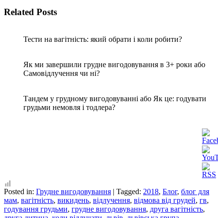
Related Posts
Тести на вагітність: який обрати і коли робити?
Як ми завершили грудне вигодовування в 3+ роки або
Самовідлучення чи ні?
Тандем у грудному вигодовуванні або Як це: годувати
грудьми немовля і тодлера?
Posted in:
Грудне вигодовування
|
Tagged:
2018
,
Блог
,
блог для
мам
,
вагітність
,
викидень
,
відлучення
,
відмова від грудей
,
гв
,
годування грудьми
,
грудне вигодовування
,
друга вагітність
,
друга дитина
,
коли відлучати
,
львів
,
львівська група