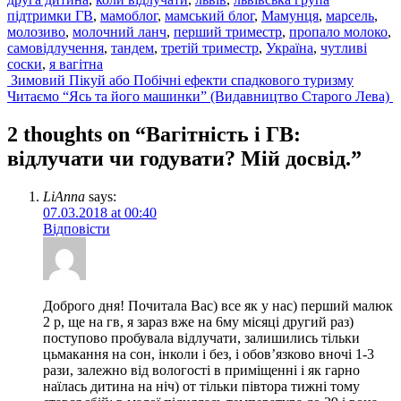
підтримки ГВ
,
мамоблог
,
мамський блог
,
Мамунця
,
марсель
,
молозиво
,
молочний ланч
,
перший триместр
,
пропало молоко
,
самовідлучення
,
тандем
,
третій триместр
,
Україна
,
чутливі
соски
,
я вагітна
Post
Зимовий Пікуй або Побічні ефекти спадкового туризму
Читаємо “Ясь та його машинки” (Видавництво Старого Лева)
navigation
2 thoughts on “
Вагітність і ГВ:
відлучати чи годувати? Мій досвід.
”
LiAnna
says:
07.03.2018 at 00:40
Відповісти
Доброго дня! Почитала Вас) все як у нас) перший малюк
2 р, ще на гв, я зараз вже на 6му місяці другий раз)
поступово пробувала відлучати, залишились тільки
цьмакання на сон, інколи і без, і обов’язково вночі 1-3
рази, залежно від вологості в приміщенні і як гарно
наїлась дитина на ніч) от тільки півтора тижні тому