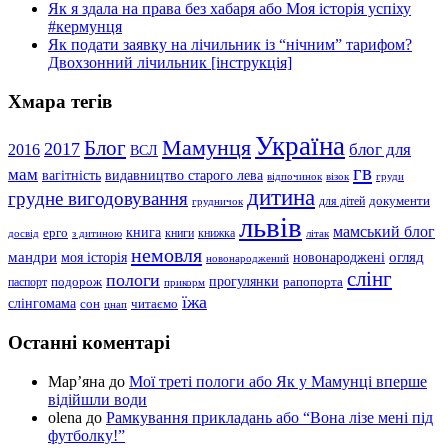
Як я здала на права без хабаря або Моя історія успіху
#кермунця
Як подати заявку на лічильник із “нічним” тарифом?
Двохзонний лічильник [інструкція]
Хмара тегів
Україна
Мамунця
Блог
2017
блог для
2016
ВСЛ
гв
мам
вагітність
видавництво старого лева
відпочинок
візок
груди
дитина
грудне вигодовування
документи
для дітей
грудничок
львів
мамський блог
книга
ерго
книги
книжка
досвід
з дитиною
літак
немовля
мандри
огляд
моя історія
новонароджені
новонароджений
слінг
пологи
прогулянки
подорож
рапопорта
паспорт
прикорм
їжа
слінгомама
сон
читаємо
цнап
Останні коментарі
Мар’яна
до
Мої треті пологи або Як у Мамунці вперше
відійшли води
olena
до
Рамкування прикладань або “Вона лізе мені під
футболку!”