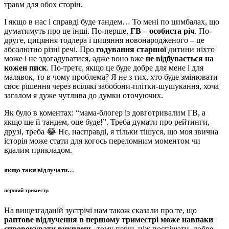
травм для обох сторін.
І якщо в нас і справді буде тандем… То мені по цимбалах, що
думатимуть про це інші. По-перше,
ГВ – особиста річ
. По-
друге, цицяння тодлера і цицяння новонародженого – це
абсолютно різні речі. Про
годування старшої
дитини ніхто
може і не здогадуватися, адже воно вже
не відбувається на
кожен писк
. По-третє, якщо це буде добре для мене і для
малявок, то в чому проблема? Я не з тих, хто буде змінювати
своє рішення через всілякі забобони-плітки-шушукання, хоча
загалом я дуже чутлива до думки оточуючих.
Як було в коментах: “мама-блогер із довготривалим ГВ, а
якщо ще й тандем, оце буде!”. Треба думати про рейтинги,
друзі, треба 😂 Нє, насправді, я тільки тішуся, що моя звична
історія може стати для когось переломним моментом чи
вдалим прикладом.
якщо таки відлучати…
перший триместр
На вищезгаданій зустрічі нам також сказали про те, що
раптове відлучення в першому триместрі може навпаки
спровокувати викидень
, тому перш, ніж поспішати, добре