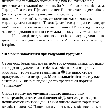
пишуть, що терміново потрібно відлучати, буцімто плід
недоотримає поживні речовини, бо їх відбирає лактація і мама
“працює” за трьох. Ще частіше негайно згортати радять лікарі
(через що мені дуже сумно, насправді, якщо нема на те
поважних причин), мовляв, скорочення матки можуть
спровокувати викидень. Також буває “чув дзвін, а не знаю, де
він” і вагітні бігом женуться завершувати ГВ, бо годувати під
час виношування дитини не можна, а чому не можна – хто
зна… Насправді, це діло кожного – скільки часу годувати і як
діяти при появі двох смужок на тесті. Але розкажу вам нашу
історію.
Чи можна завагітніти при годуванні грудьми?
Серед моїх бездітних друзів побутує кумедна думка, що якщо
ти годуєш грудьми, то в тебе нема місячних, а якщо нема
місячних – то не можна завагітніти 😀 Не знаю, хто це
придумав, але то неправда.
Можна завагітніти
, коли у вас
активне ГВ. Знаю випадки, де так траплялися порічки
“випадково”.
Справа в тому, що
овуляція настає швидше, ніж
менструація
, а отже запліднення відбувається до того, як
починаються критичні дні. Таким чином можна гарненько
втрафити якраз 😉 Плюс, цикл у всіх мамусь відновлюється