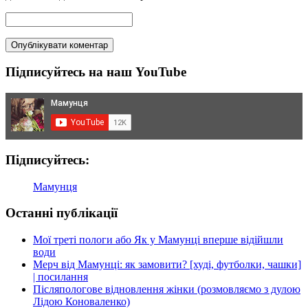
Підписуйтесь на наш YouTube
Підписуйтесь:
Мамунця
Останні публікації
Мої треті пологи або Як у Мамунці вперше відійшли
води
Мерч від Мамунці: як замовити? [худі, футболки, чашки]
| посилання
Післяпологове відновлення жінки (розмовляємо з дулою
Лідою Коноваленко)