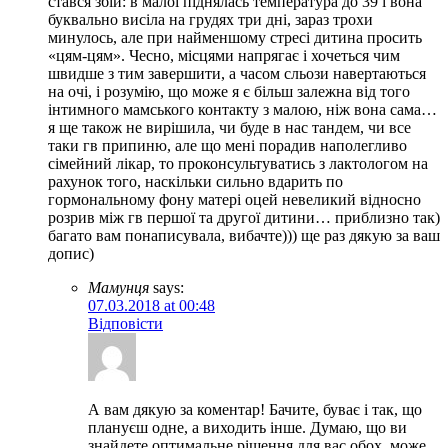
стався збій: в малої піднялась температура до 39 і вона
буквально висіла на грудях три дні, зараз трохи
минулось, але при найменшому стресі дитина просить
«цям-цям». Чесно, місцями напрягає і хочеться чим
швидше з тим завершити, а часом сльози навертаються
на очі, і розумію, що може я є більш залежна від того
інтимного мамського контакту з малою, ніж вона сама…
я ще також не вирішила, чи буде в нас тандем, чи все
таки гв припиню, але що мені порадив наполегливо
сімейний лікар, то проконсультуватись з лактологом на
рахунок того, наскільки сильно вдарить по
гормональному фону матері оцей невеликий відносно
розрив між гв першої та другої дитини… приблизно так)
багато вам понаписувала, вибачте))) ще раз дякую за ваш
допис)
Мамунця
says:
07.03.2018 at 00:48
Відповісти
А вам дякую за коментар! Бачите, буває і так, що
плануєш одне, а виходить інше. Думаю, що ви
знайдете оптимальне рішення для вас обох, може,