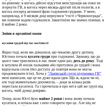
по-різному: в когось дійсно відсутня менструація аж поки не
згорнути ГВ, в когось через місяць-другий після пологів, а в
когось посеред активної фази годування грудьми. У мене,
наприклад, в 9 місяців доці вернулися “гості з Червонограда”,
ми повним ходом годувалися. Завагітніли ми значно пізніше, в
її майже 2 роки.
Зміни в організмі мами
кусання грудей під час вагітності
Якраз тоді, коли ми дізналися, що чекаємо другу дитину,
Юстина почала
кусати груди
при годуванні. Зауважу, що до
цього таке траплялось в нас лише один раз,
десь до року
. Тоді
я затуляла їй носик пальцями або притуляла до грудей і вона
відпускала сосок (без доступу до повітря вона не могла
продовжувати їсти). Хоча у
“Львівській групі підтримки ГВ”
мені написали, що це не дуже вдала ідея. Що ж, вдала чи ні,
але тоді моментально допомогла, – доця за кілька разів
перестала кусатися. Та і прочитала я про неї в цій же групі від
когось, чиїй думці довіряю.
Тепер, коли Юсті було
майже 2 роки
і вона знову почала
кусатися, я почала вже з нею говорити про це. Але ніц не