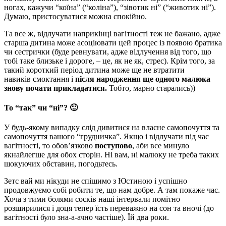
ногах, кажучи “коїна” (“коліна”), “зівотик ні” (“животик ні”).
Думаю, пристосуватися можна спокійно.
Та все ж, відлучати наприкінці вагітності теж не бажано, адже
старша дитина може асоціювати цей процес із появою братика
чи сестрички (буде ревнувати, адже відлучення від того, що
тобі таке близьке і дороге, – це, як не як, стрес). Крім того, за
такий короткий період дитина може ще не втратити
навиків смоктання і
після народження ще одного малюка
знову почати прикладатися.
Тобто, марно старались))
То “так” чи “ні”? 🙂
У будь-якому випадку слід дивитися на власне самопочуття та
самопочуття вашого “грудничка”. Якщо і відлучати під час
вагітності, то обов’язково
поступово
, аби все минуло
якнайлегше для обох сторін. Ні вам, ні малюку не треба таких
шокуючих обставин, погодьтесь.
Зетс вай ми нікуди не спішимо з Юстиною і успішно
продовжуємо собі робити те, що нам добре. А там покаже час.
Хоча з тими болями сосків наші інтервали помітно
розширилися і доця тепер їсть переважно на сон та вночі (до
вагітності було зна-а-ачно частіше). Їй два роки.