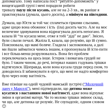
допомагало. Тому написала пост “рятуйте-допоможіть” у
вищезгаданій групі і мені порадили робити
тривалу
паузу після кусань
, але не на 2-3 хв., як раніше я
практикувала (думала, цього досить), а
мінімум на півгодини
.
Думала, що Юстя за той час сплачеться гіркими сльозами,
адже цицю вона обожнює і їсть (їла) досить часто. Але на моє
величезне здивування вона відреагувала досить непогано. Я
казала їй “ти кусаєш мене, отже я тобі “діді” не даю”. Звісно,
були сльози печалі. Жаліла її, казала, що розумію, що їй сумно.
Пояснювала, що мамі боляче. Гладила і заспокоювала, а далі
ми йшли займатися чимось іншим, я пропонувала їй їсти-пити
і все більш-менш розрулювалось. Вона без проблем
переключалась на щось інше. Істерик і вимагань грудей не
було. І таким чином, до речі, інтервал наших годувань трішки
відтягнувся. Щоправда, коли вона кусала груди перед сном, то
доводилось її забаюкувати в ерго, що мені не надто комфортно
було через нову вагітність.
Вже пізніше на одній чудовій мамській зустрічі (
“Молочний
ланч у Марселі”
), мені підтвердили, що
дитина може
кусатися з настанням нової вагітності
, адже вона відчуває
зміни в організмі матері. Чи то молоко трішки змінює склад,
чи що, але дитинка це розуміє. Не соупадєніє, одним словом
🙂