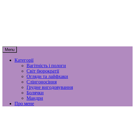
Skip
мамунця
to
content
спогади, роздуми і лайфхаки
материнства
Menu
Категорії
Вагітність і пологи
Світ бюрократії
Огляди та лайфхаки
Слінгоносіння
Грудне вигодовування
Болячки
Мандри
Про мене