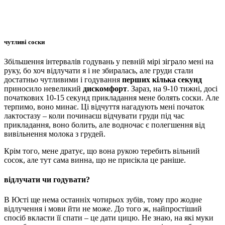
чутливі соски
Збільшення інтервалів годувань у певній мірі зіграло мені на
руку, бо хоч відлучати я і не збиралась, але груди стали
достатньо чутливими і годування
перших кілька секунд
приносило невеликий
дискомфорт
. Зараз, на 9-10 тижні, досі
початкових 10-15 секунд прикладання мене болять соски. Але
терпимо, воно минає. Ці відчуття нагадують мені початок
лактостазу – коли починаєш відчувати груди під час
прикладання, воно болить, але водночас є полегшення від
вивільнення молока з грудей.
Крім того, мене дратує, що вона рукою теребить вільний
сосок, але тут сама винна, що не присікла це раніше.
відлучати чи годувати?
В Юсті ще нема останніх чотирьох зубів, тому про жодне
відлучення і мови йти не може. До того ж, найпростіший
спосіб вкласти її спати – це дати цицю. Не знаю, на які муки