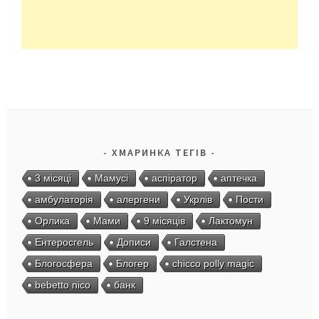
ХМАРИНКА ТЕГІВ
3 місяці
Мамусі
аспіратор
аптечка
амбулаторія
алергени
Укрлів
Пости
Орлика
Мами
9 місяців
Лактомун
Ентеросгель
Дописи
Галстена
Блогосфера
Блогер
chicco polly magic
bebetto nico
банк