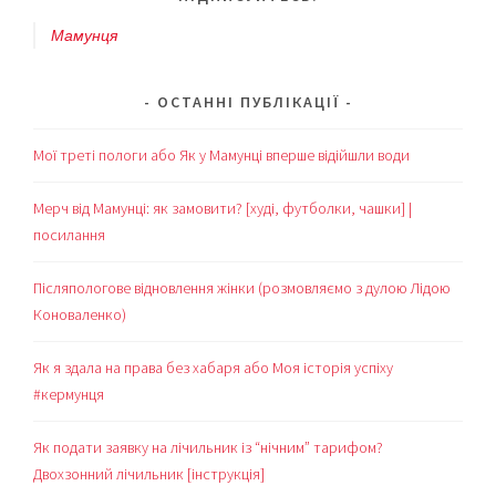
Мамунця
ОСТАННІ ПУБЛІКАЦІЇ
Мої треті пологи або Як у Мамунці вперше відійшли води
Мерч від Мамунці: як замовити? [худі, футболки, чашки] |
посилання
Післяпологове відновлення жінки (розмовляємо з дулою Лідою
Коноваленко)
Як я здала на права без хабаря або Моя історія успіху
#кермунця
Як подати заявку на лічильник із “нічним” тарифом?
Двохзонний лічильник [інструкція]