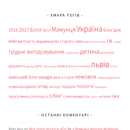
ХМАРА ТЕГІВ
Україна
Мамунця
Блог
2017
блог для
2016
ВСЛ
гв
мам
вагітність
видавництво старого лева
відпочинок
візок
груди
дитина
грудне вигодовування
для дітей
грудничок
львів
книга
документи
ерго
книги
книжка
досвід
з дитиною
літак
немовля
мамський блог
мандри
моя історія
новонароджений
пологи
огляд
новонароджені
подорож
паспорт
прикорм
слінг
їжа
прогулянки
слінгомама
рапопорта
сон
читаємо
цнап
ОСТАННІ КОМЕНТАРІ
Мар’яна
до
Мої треті пологи або Як у Мамунці вперше відійшли