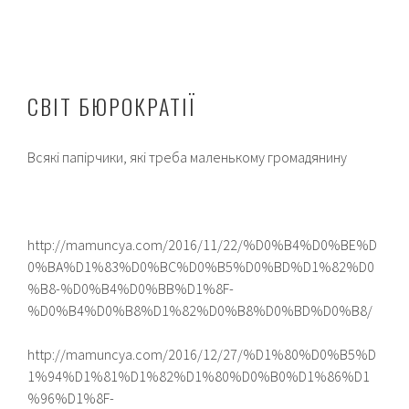
СВІТ БЮРОКРАТІЇ
Всякі папірчики, які треба маленькому громадянину
http://mamuncya.com/2016/11/22/%D0%B4%D0%BE%D
0%BA%D1%83%D0%BC%D0%B5%D0%BD%D1%82%D0
%B8-%D0%B4%D0%BB%D1%8F-
%D0%B4%D0%B8%D1%82%D0%B8%D0%BD%D0%B8/
http://mamuncya.com/2016/12/27/%D1%80%D0%B5%D
1%94%D1%81%D1%82%D1%80%D0%B0%D1%86%D1
%96%D1%8F-