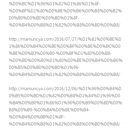
%D0%BC%D1%96%D1%81%D1%86%D1%8F-
%D0%BF%D1%80%D0%BE%D0%B6%D0%B8%D0%B2%
D0%B0%D0%BD%D0%BD%D1%8F-
%D0%B4%D0%B8%D1%82%D0%B8%D0%BD%D0%B8/
http://mamuncya.com/2016/07/27/%D1%81%D0%BE%D
1%86%D0%B4%D0%BE%D0%BF%D0%BE%D0%BC%D0
%BE%D0%B3%D0%B0-%D0%BF%D1%80%D0%B8-
%D0%BD%D0%B0%D1%80%D0%BE%D0%B4%D0%B6%
D0%B5%D0%BD%D0%BD%D1%96-
%D0%B4%D0%B8%D1%82%D0%B8%D0%BD%D0%B8/
http://mamuncya.com/2016/12/06/%D1%96%D0%B4%D
0%B5%D0%BD%D1%82%D0%B8%D1%84%D1%96%D0
%BA%D0%B0%D1%86%D1%96%D0%B9%D0%BD%D0%
B8%D0%B9-%D0%BA%D0%BE%D0%B4-
%D0%B4%D0%BB%D1%8F-
%D0%B4%D0%B8%D1%82%D0%B8%D0%BD%D0%B8/