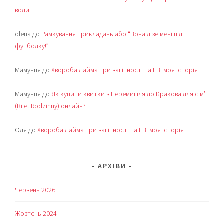
води
olena
до
Рамкування прикладань або “Вона лізе мені під
футболку!”
Мамунця
до
Хвороба Лайма при вагітності та ГВ: моя історія
Мамунця
до
Як купити квитки з Перемишля до Кракова для сім’ї
(Bilet Rodzinny) онлайн?
Оля
до
Хвороба Лайма при вагітності та ГВ: моя історія
АРХІВИ
Червень 2026
Жовтень 2024