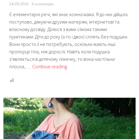
24.09.2016
6 коментарів
Є елементарні речі, які знає кожна мама. Я до них дійшла
поступово, дякуючи друзям-матерям, інтернетові та
власному досвіду. Ділюся з вами сімома такими
пунктиками. Діти до року (а то і двох) сплять без подушки.
Вони просто її не потребують, оскільки мають інші
пропорції тіла, ніж дорослі. Навіть коли подушка
з'являється в дитячому ліжечку, то вона настільки
Невідомі
плоска, …
Continue reading
мені
раніше
істини
про
немовлят