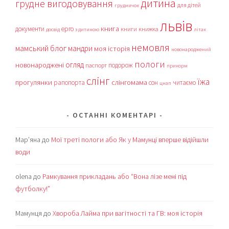
дитина
грудне вигодовування
для дітей
грудничок
львів
книга
документи
ерго
книги
книжка
досвід
з дитиною
літак
немовля
мамський блог
мандри
моя історія
новонароджений
пологи
огляд
новонароджені
подорож
паспорт
прикорм
слінг
їжа
прогулянки
слінгомама
рапопорта
сон
читаємо
цнап
ОСТАННІ КОМЕНТАРІ
Мар’яна
до
Мої треті пологи або Як у Мамунці вперше відійшли
води
olena
до
Рамкування прикладань або “Вона лізе мені під
футболку!”
Мамунця
до
Хвороба Лайма при вагітності та ГВ: моя історія