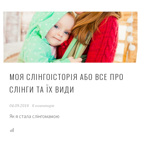
грудне
вигодовування,
яких
я
не
знала,
поки
не
стала
мамою
МОЯ СЛІНГОІСТОРІЯ АБО ВСЕ ПРО
СЛІНГИ ТА ЇХ ВИДИ
04.09.2016
6 коментарів
Як я стала слінгомамою