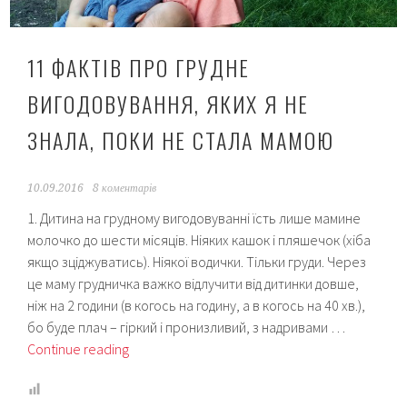
11 ФАКТІВ ПРО ГРУДНЕ
ВИГОДОВУВАННЯ, ЯКИХ Я НЕ
ЗНАЛА, ПОКИ НЕ СТАЛА МАМОЮ
10.09.2016
8 коментарів
1. Дитина на грудному вигодовуванні їсть лише мамине
молочко до шести місяців. Ніяких кашок і пляшечок (хіба
якщо зціджуватись). Ніякої водички. Тільки груди. Через
це маму грудничка важко відлучити від дитинки довше,
ніж на 2 години (в когось на годину, а в когось на 40 хв.),
бо буде плач – гіркий і пронизливий, з надривами …
11
Continue reading
фактів
про