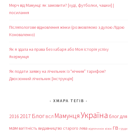
Мерч від Мамунці: як замовити? [худі, футболки, чашки] |
посилання
Післяпологове відновлення жінки (розмовляємо з дулою Лідою
Коноваленко)
Як я здала на права без хабаря або Моя історія успіху
#кермунця
Як подати заявку на лічильник із “нічним” тарифом?
Двохзонний лічильник [інструкція]
ХМАРА ТЕГІВ
Україна
Мамунця
Блог
2017
блог для
2016
ВСЛ
гв
мам
вагітність
видавництво старого лева
відпочинок
візок
груди