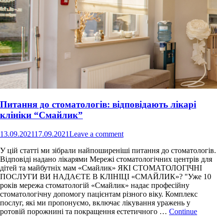
Питання до стоматологів: відповідають лікарі
клініки “Смайлик”
13.09.2021
17.09.2021
Leave a comment
У цій статті ми зібрали найпоширеніші питання до стоматологів.
Відповіді надано лікарями Мережі стоматологічних центрів для
дітей та майбутніх мам «Смайлик» ЯКІ СТОМАТОЛОГІЧНІ
ПОСЛУГИ ВИ НАДАЄТЕ В КЛІНІЦІ «СМАЙЛИК»? "Уже 10
років мережа стоматологій «Смайлик» надає професійну
стоматологічну допомогу пацієнтам різного віку. Комплекс
послуг, які ми пропонуємо, включає лікування уражень у
ротовій порожнині та покращення естетичного …
Continue