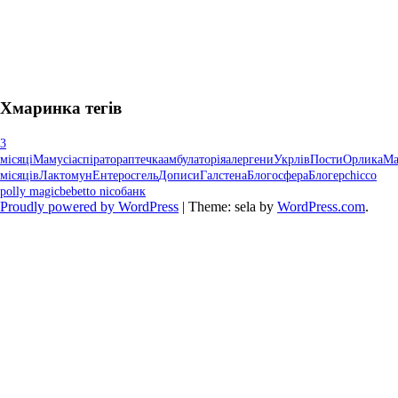
Хмаринка тегів
3
місяці
Мамусі
аспіратор
аптечка
амбулаторія
алергени
Укрлів
Пости
Орлика
М
місяців
Лактомун
Ентеросгель
Дописи
Галстена
Блогосфера
Блогер
chicco
polly magic
bebetto nico
банк
Proudly powered by WordPress
|
Theme: sela by
WordPress.com
.