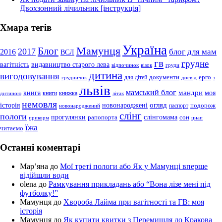
Двохзонний лічильник [інструкція]
Хмара тегів
Україна
Мамунця
Блог
2017
блог для мам
2016
ВСЛ
гв
грудне
вагітність
видавництво старого лева
відпочинок
візок
груди
дитина
вигодовування
документи
ерго
для дітей
грудничок
досвід
з
львів
мамський блог
мандри
книга
моя
книги
книжка
дитиною
літак
немовля
огляд
історія
новонароджені
подорож
паспорт
новонароджений
слінг
пологи
прогулянки
слінгомама
рапопорта
сон
прикорм
цнап
їжа
читаємо
Останні коментарі
Мар’яна
до
Мої треті пологи або Як у Мамунці вперше
відійшли води
olena
до
Рамкування прикладань або “Вона лізе мені під
футболку!”
Мамунця
до
Хвороба Лайма при вагітності та ГВ: моя
історія
Мамунця
до
Як купити квитки з Перемишля до Кракова