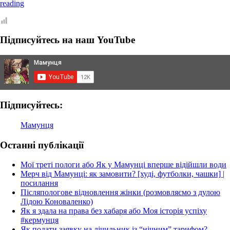
Питання
reading
до
стоматологів:
відповідають
Підписуйтесь на наш YouTube
лікарі
клініки
“Смайлик”
Підписуйтесь:
Мамунця
Останні публікації
Мої треті пологи або Як у Мамунці вперше відійшли води
Мерч від Мамунці: як замовити? [худі, футболки, чашки] |
посилання
Післяпологове відновлення жінки (розмовляємо з дулою
Лідою Коноваленко)
Як я здала на права без хабаря або Моя історія успіху
#кермунця
Як подати заявку на лічильник із “нічним” тарифом?