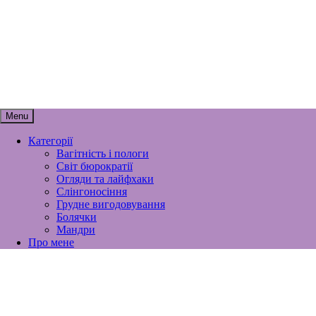
Skip
мамунця
to
content
спогади, роздуми і лайфхаки
материнства
Menu
Категорії
Вагітність і пологи
Світ бюрократії
Огляди та лайфхаки
Слінгоносіння
Грудне вигодовування
Болячки
Мандри
Про мене