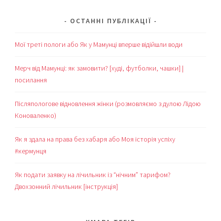
ОСТАННІ ПУБЛІКАЦІЇ
Мої треті пологи або Як у Мамунці вперше відійшли води
Мерч від Мамунці: як замовити? [худі, футболки, чашки] |
посилання
Післяпологове відновлення жінки (розмовляємо з дулою Лідою
Коноваленко)
Як я здала на права без хабаря або Моя історія успіху
#кермунця
Як подати заявку на лічильник із “нічним” тарифом?
Двохзонний лічильник [інструкція]