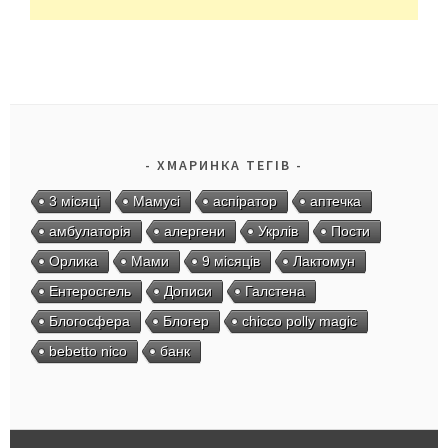
ХМАРИНКА ТЕГІВ
3 місяці
Мамусі
аспіратор
аптечка
амбулаторія
алергени
Укрлів
Пости
Орлика
Мами
9 місяців
Лактомун
Ентеросгель
Дописи
Галстена
Блогосфера
Блогер
chicco polly magic
bebetto nico
банк