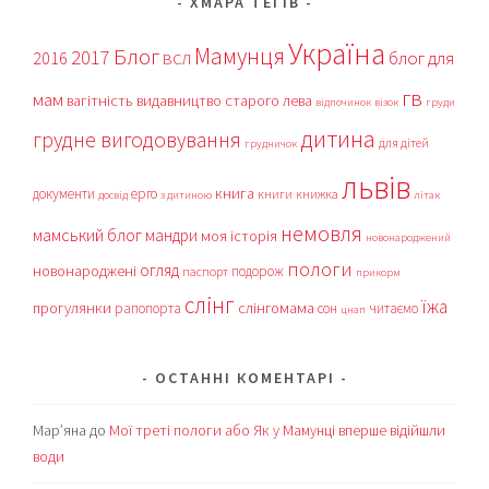
ХМАРА ТЕГІВ
Україна
Мамунця
Блог
2017
блог для
2016
ВСЛ
гв
мам
вагітність
видавництво старого лева
відпочинок
візок
груди
дитина
грудне вигодовування
для дітей
грудничок
львів
книга
документи
ерго
книги
книжка
досвід
з дитиною
літак
немовля
мамський блог
мандри
моя історія
новонароджений
пологи
огляд
новонароджені
подорож
паспорт
прикорм
слінг
їжа
прогулянки
слінгомама
рапопорта
сон
читаємо
цнап
ОСТАННІ КОМЕНТАРІ
Мар’яна
до
Мої треті пологи або Як у Мамунці вперше відійшли
води