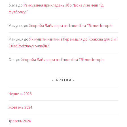
olena
до
Рамкування прикладань або “Вона лізе мені під
футболку!”
Мамунця
до
Хвороба Лайма при вагітності та ГВ: моя історія
Мамунця
до
Як купити квитки з Перемишля до Кракова для сім’ї
(Bilet Rodzinny) онлайн?
Оля
до
Хвороба Лайма при вагітності та ГВ: моя історія
АРХІВИ
Червень 2026
Жовтень 2024
Травень 2024