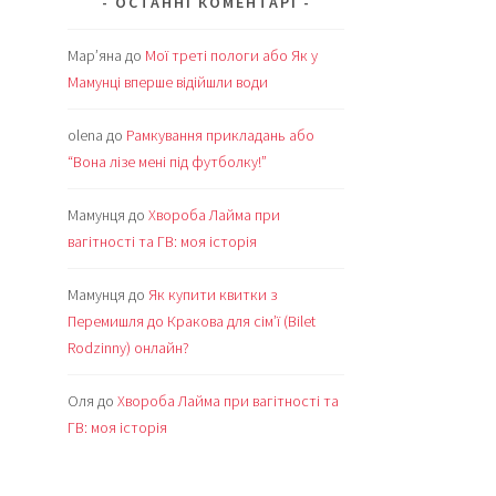
ОСТАННІ КОМЕНТАРІ
Мар’яна
до
Мої треті пологи або Як у
Мамунці вперше відійшли води
olena
до
Рамкування прикладань або
“Вона лізе мені під футболку!”
Мамунця
до
Хвороба Лайма при
вагітності та ГВ: моя історія
Мамунця
до
Як купити квитки з
Перемишля до Кракова для сім’ї (Bilet
Rodzinny) онлайн?
Оля
до
Хвороба Лайма при вагітності та
ГВ: моя історія