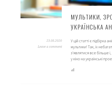
МУЛЬТИКИ, ЗРО
УКРАЇНСЬКА А
У цій статті є підбірка ан
23.08.2020
мультики! Так, їх небага
Leave a comment
з'являтися все більше і
у кіно на українські про