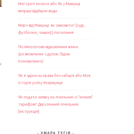
Мої треті пологи або Як у Мамунці
вперше відійшли води
Мерч від Мамунці: як замовити? [худі,
футболки, чашки] | посилання
Післяпологове відновлення жінки
(розмовляємо з дулою Лідою
Коноваленко)
ь
ки,
Як я здала на права без хабаря або Моя
ні
історія успіху #кермунця
,
Як подати заявку на лічильник із “нічним”
тарифом? Двохзонний лічильник
а
[інструкція]
ська
я
ХМАРА ТЕГІВ