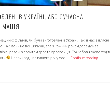
БЛЕНІ В УКРАЇНІ, АБО СУЧАСНА
НІМАЦІЯ
імаційних фільмів, які були виготовлені в Україні. Так, в нас є власні
то. Так, вони не всі шикарні, але з кожним роком досвіду має
, вірю, разом із попитом зросте пропозиція. Тож обов'язково ходіт
Мульти
екти
Наприклад, наступного року має …
Continue reading
зробле
в
Україні
або
Сучасн
україн
анімаці