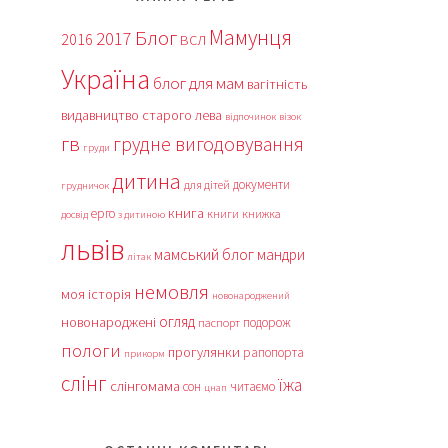
Мамунця
Блог
2017
2016
ВСЛ
Україна
блог для мам
вагітність
видавництво старого лева
відпочинок
візок
гв
грудне вигодовування
груди
дитина
документи
для дітей
грудничок
книга
ерго
книги
книжка
досвід
з дитиною
львів
мамський блог
мандри
літак
немовля
моя історія
новонароджений
огляд
новонароджені
подорож
паспорт
пологи
прогулянки
рапопорта
прикорм
слінг
їжа
слінгомама
сон
читаємо
цнап