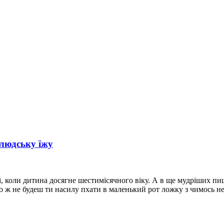
 людську їжу
коли дитина досягне шестимісячного віку. А в ще мудріших пишу
 Бо ж не будеш ти насилу пхати в маленький рот ложку з чимось 