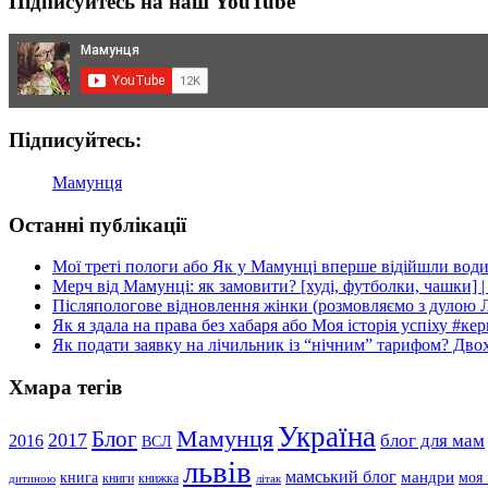
Підписуйтесь на наш YouTube
Підписуйтесь:
Мамунця
Останні публікації
Мої треті пологи або Як у Мамунці вперше відійшли вод
Мерч від Мамунці: як замовити? [худі, футболки, чашки] 
Післяпологове відновлення жінки (розмовляємо з дулою 
Як я здала на права без хабаря або Моя історія успіху #ке
Як подати заявку на лічильник із “нічним” тарифом? Дво
Хмара тегів
Україна
Мамунця
Блог
2017
блог для мам
2016
ВСЛ
львів
мамський блог
мандри
книга
моя 
книги
книжка
дитиною
літак