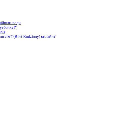
ідійшли води
футболку!”
рія
 сім’ї (Bilet Rodzinny) онлайн?