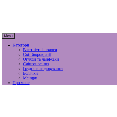
Skip
мамунця
to
content
спогади, роздуми і лайфхаки материнст
Menu
Категорії
Вагітність і пологи
Світ бюрократії
Огляди та лайфхаки
Слінгоносіння
Грудне вигодовування
Болячки
Мандри
Про мене