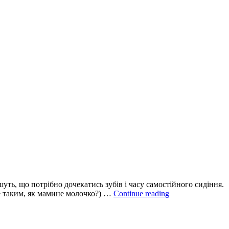
ть, що потрібно дочекатись зубів і часу самостійного сидіння.
Все
не таким, як мамине молочко?) …
Continue reading
про
наш
прикорм