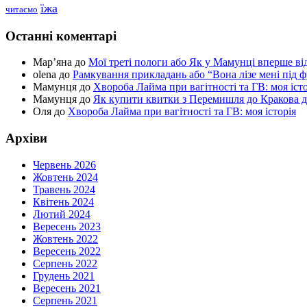
їжа
читаємо
Останні коментарі
Мар’яна
до
Мої треті пологи або Як у Мамунці вперше в
olena
до
Рамкування прикладань або “Вона лізе мені під 
Мамунця
до
Хвороба Лайма при вагітності та ГВ: моя істо
Мамунця
до
Як купити квитки з Перемишля до Кракова для
Оля
до
Хвороба Лайма при вагітності та ГВ: моя історія
Архіви
Червень 2026
Жовтень 2024
Травень 2024
Квітень 2024
Лютий 2024
Вересень 2023
Жовтень 2022
Вересень 2022
Серпень 2022
Грудень 2021
Вересень 2021
Серпень 2021