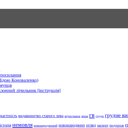
и
| посилання
Лідою Коноваленко)
рмунця
хзонний лічильник [інструкція]
гв
грудне ви
вагітність
видавництво старого лева
відпочинок
візок
груди
немовля
п
огляд
історія
новонароджені
подорож
паспорт
новонароджений