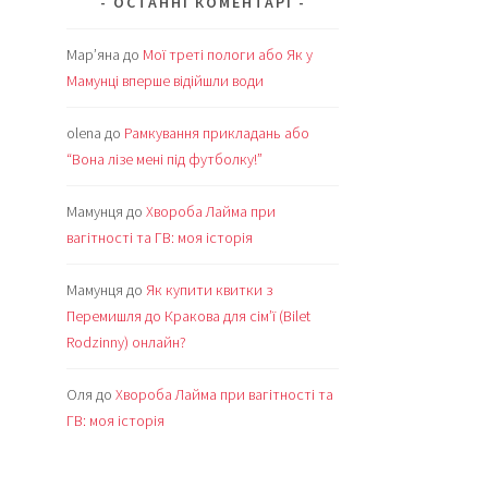
ОСТАННІ КОМЕНТАРІ
Мар’яна
до
Мої треті пологи або Як у
Мамунці вперше відійшли води
olena
до
Рамкування прикладань або
“Вона лізе мені під футболку!”
Мамунця
до
Хвороба Лайма при
вагітності та ГВ: моя історія
Мамунця
до
Як купити квитки з
Перемишля до Кракова для сім’ї (Bilet
Rodzinny) онлайн?
Оля
до
Хвороба Лайма при вагітності та
ГВ: моя історія