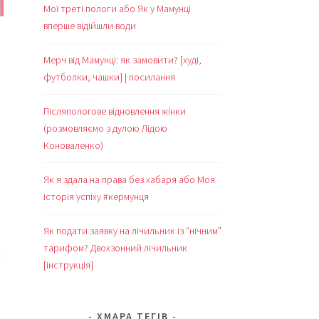
Мої треті пологи або Як у Мамунці
вперше відійшли води
Мерч від Мамунці: як замовити? [худі,
футболки, чашки] | посилання
Післяпологове відновлення жінки
(розмовляємо з дулою Лідою
Коноваленко)
Як я здала на права без хабаря або Моя
історія успіху #кермунця
Як подати заявку на лічильник із “нічним”
тарифом? Двохзонний лічильник
[інструкція]
ХМАРА ТЕГІВ