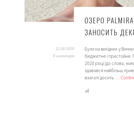
ОЗЕРО PALMIRA
ЗАНОСИТЬ ДЕК
Були на вихідних у Винн
12.08.2020
бюджетне і пристойне. П
6 коментарів
2020 році (до слова, маю
здавався найбільш приваб
взагалі досить …
Contin