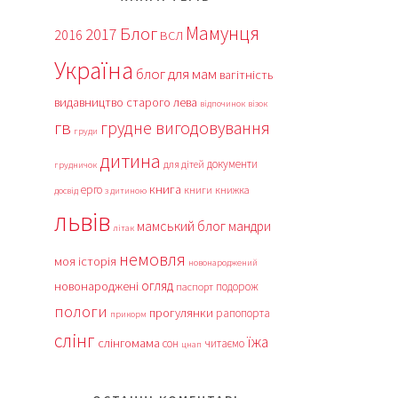
Мамунця
Блог
2017
2016
ВСЛ
Україна
блог для мам
вагітність
видавництво старого лева
відпочинок
візок
гв
грудне вигодовування
груди
дитина
документи
для дітей
грудничок
книга
ерго
книги
книжка
досвід
з дитиною
львів
мамський блог
мандри
літак
немовля
моя історія
новонароджений
огляд
новонароджені
подорож
паспорт
пологи
прогулянки
рапопорта
прикорм
слінг
їжа
слінгомама
сон
читаємо
цнап