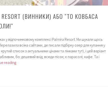
 RESORT (ВИННИКИ) АБО “ТО КОВБАСА
ОЛИ!”
иках у відпочинковому комплексі Palmira Resort. Ми шукали щось
ерелазила всіма сайтами, де писали підбірку озер для купання у
 крутий список з актуальними цінами та лінками тут), і цей варіант
ливим, бо: дешевий вхід; всюди пісок; є парасолі; кафе. Та і
Озеро
ue reading
Palmira
Resort
(Винники)
або
“То
ковбаса
заносить