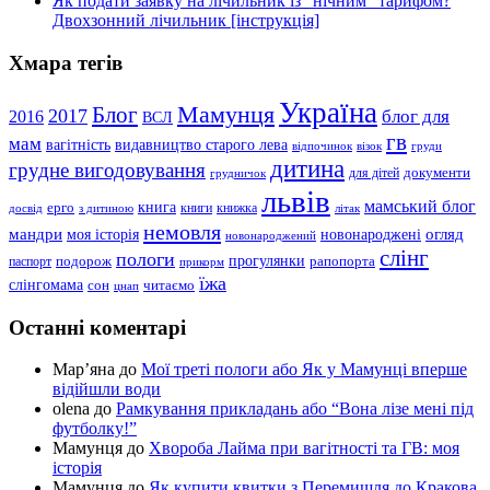
Як подати заявку на лічильник із “нічним” тарифом?
Двохзонний лічильник [інструкція]
Хмара тегів
Україна
Мамунця
Блог
2017
блог для
2016
ВСЛ
гв
мам
вагітність
видавництво старого лева
відпочинок
візок
груди
дитина
грудне вигодовування
документи
для дітей
грудничок
львів
мамський блог
книга
ерго
книги
книжка
досвід
з дитиною
літак
немовля
мандри
огляд
моя історія
новонароджені
новонароджений
слінг
пологи
прогулянки
подорож
рапопорта
паспорт
прикорм
їжа
слінгомама
сон
читаємо
цнап
Останні коментарі
Мар’яна
до
Мої треті пологи або Як у Мамунці вперше
відійшли води
olena
до
Рамкування прикладань або “Вона лізе мені під
футболку!”
Мамунця
до
Хвороба Лайма при вагітності та ГВ: моя
історія
Мамунця
до
Як купити квитки з Перемишля до Кракова