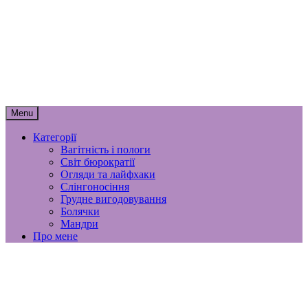
Skip
мамунця
to
content
спогади, роздуми і лайфхаки
материнства
Menu
Категорії
Вагітність і пологи
Світ бюрократії
Огляди та лайфхаки
Слінгоносіння
Грудне вигодовування
Болячки
Мандри
Про мене