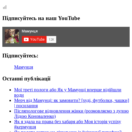
Підписуйтесь на наш YouTube
Підписуйтесь:
Мамунця
Останні публікації
Мої треті пологи або Як у Мамунці вперше відійшли
води
Мерч від Мамунці: як замовити? [худі, футболки, чашки]
| посилання
Післяпологове відновлення жінки (розмовляємо з дулою
Лідою Коноваленко)
Як я здала на права без хабаря або Моя історія успіху
#кермунця