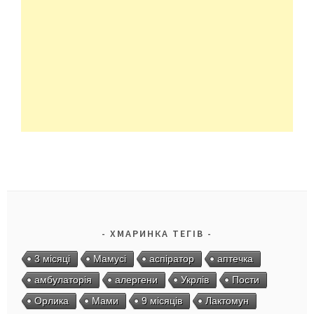
ХМАРИНКА ТЕГІВ
3 місяці
Мамусі
аспіратор
аптечка
амбулаторія
алергени
Укрлів
Пости
Орлика
Мами
9 місяців
Лактомун