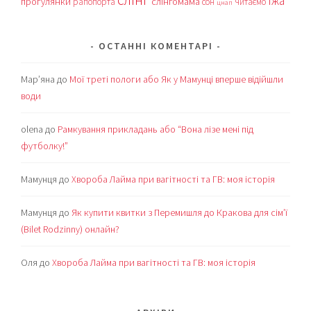
їжа
прогулянки
слінгомама
рапопорта
сон
читаємо
цнап
ОСТАННІ КОМЕНТАРІ
Мар’яна
до
Мої треті пологи або Як у Мамунці вперше відійшли
води
olena
до
Рамкування прикладань або “Вона лізе мені під
футболку!”
Мамунця
до
Хвороба Лайма при вагітності та ГВ: моя історія
Мамунця
до
Як купити квитки з Перемишля до Кракова для сім’ї
(Bilet Rodzinny) онлайн?
Оля
до
Хвороба Лайма при вагітності та ГВ: моя історія