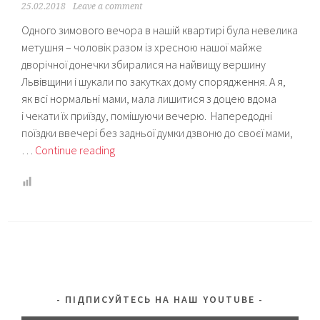
25.02.2018
Leave a comment
Одного зимового вечора в нашій квартирі була невелика
метушня – чоловік разом із хресною нашої майже
дворічної донечки збиралися на найвищу вершину
Львівщини і шукали по закутках дому спорядження. А я,
як всі нормальні мами, мала лишитися з доцею вдома
і чекати їх приїзду, помішуючи вечерю. Напередодні
поїздки ввечері без задньої думки дзвоню до своєї мами,
Зимовий
…
Continue reading
Пікуй
або
Побічні
ефекти
спадкового
туризму
ПІДПИСУЙТЕСЬ НА НАШ YOUTUBE