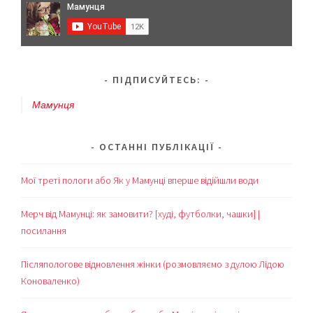
ПІДПИСУЙТЕСЬ:
Мамунця
ОСТАННІ ПУБЛІКАЦІЇ
Мої треті пологи або Як у Мамунці вперше відійшли води
Мерч від Мамунці: як замовити? [худі, футболки, чашки] |
посилання
Післяпологове відновлення жінки (розмовляємо з дулою Лідою
Коноваленко)