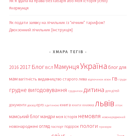
Як я здала на права без хабаря або Моя історія успіху
#кермунця
Як подати заявку на лічильник із “нічним” тарифом?
Двохзонний лічильник [інструкція]
ХМАРА ТЕГІВ
Україна
Мамунця
Блог
2017
блог для
2016
ВСЛ
гв
мам
вагітність
видавництво старого лева
відпочинок
візок
груди
дитина
грудне вигодовування
для дітей
грудничок
львів
книга
документи
ерго
книги
книжка
досвід
з дитиною
літак
немовля
мамський блог
мандри
моя історія
новонароджений
пологи
огляд
новонароджені
подорож
паспорт
прикорм
слінг