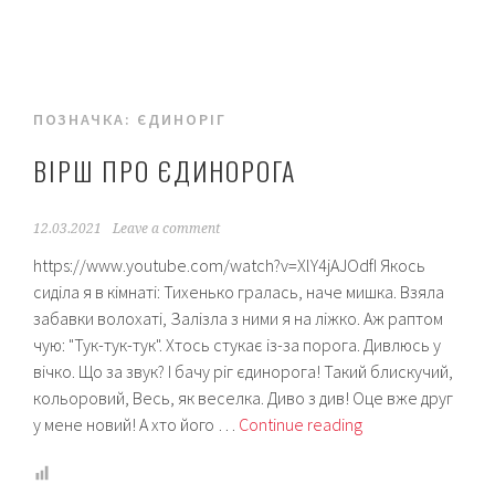
ПОЗНАЧКА:
ЄДИНОРІГ
ВІРШ ПРО ЄДИНОРОГА
12.03.2021
Leave a comment
https://www.youtube.com/watch?v=XlY4jAJOdfI Якось
сиділа я в кімнаті: Тихенько гралась, наче мишка. Взяла
забавки волохаті, Залізла з ними я на ліжко. Аж раптом
чую: "Тук-тук-тук". Хтось стукає із-за порога. Дивлюсь у
вічко. Що за звук? І бачу ріг єдинорога! Такий блискучий,
кольоровий, Весь, як веселка. Диво з див! Оце вже друг
Вірш
у мене новий! А хто його …
Continue reading
про
єдинорога