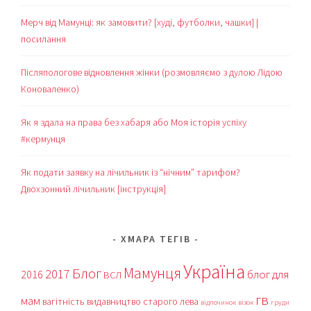
Мерч від Мамунці: як замовити? [худі, футболки, чашки] |
посилання
Післяпологове відновлення жінки (розмовляємо з дулою Лідою
Коноваленко)
Як я здала на права без хабаря або Моя історія успіху
#кермунця
Як подати заявку на лічильник із “нічним” тарифом?
Двохзонний лічильник [інструкція]
ХМАРА ТЕГІВ
Україна
Мамунця
Блог
2017
блог для
2016
ВСЛ
гв
мам
вагітність
видавництво старого лева
відпочинок
візок
груди