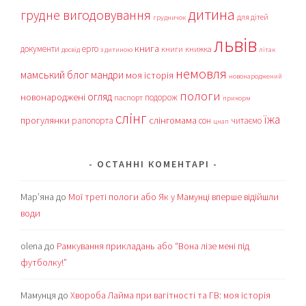
дитина
грудне вигодовування
для дітей
грудничок
львів
книга
документи
ерго
книги
книжка
досвід
з дитиною
літак
немовля
мамський блог
мандри
моя історія
новонароджений
пологи
огляд
новонароджені
подорож
паспорт
прикорм
слінг
їжа
прогулянки
слінгомама
рапопорта
сон
читаємо
цнап
ОСТАННІ КОМЕНТАРІ
Мар’яна
до
Мої треті пологи або Як у Мамунці вперше відійшли
води
olena
до
Рамкування прикладань або “Вона лізе мені під
футболку!”
Мамунця
до
Хвороба Лайма при вагітності та ГВ: моя історія