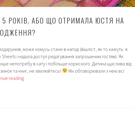
 5 РОКІВ, АБО ЩО ОТРИМАЛА ЮСТЯ НА
РОДЖЕННЯ?
дарунків, може комусь стане в нагоді (вішліст, як то кажуть: я
 Sheets і надала доступ редагування запрошеним гостям). Як
нше непотребу в хату і побільше корисного. Дитина щаслива від
зинок та книг, не хвилюйтесь!
Ми обговорювали з нею всі
Подарунки
inue reading
на
5
років,
або
Що
отримала
Юстя