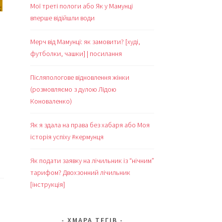
Мої треті пологи або Як у Мамунці
вперше відійшли води
Мерч від Мамунці: як замовити? [худі,
футболки, чашки] | посилання
Післяпологове відновлення жінки
(розмовляємо з дулою Лідою
Коноваленко)
Як я здала на права без хабаря або Моя
історія успіху #кермунця
Як подати заявку на лічильник із “нічним”
тарифом? Двохзонний лічильник
[інструкція]
ХМАРА ТЕГІВ