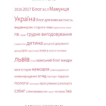
Мамунця
Блог
2017
2016
ВСЛ
Україна
блог для мам
вагітність
видавництво старого лева
відпочинок
візок
гв
грудне вигодовування
груди
дитина
документи
для дітей
грудничок
книга
ерго
книги
книжка
досвід
з дитиною
львів
мамський блог
мандри
літак
немовля
моя історія
новонароджений
огляд
новонароджені
подорож
паспорт
пологи
прогулянки
рапопорта
прикорм
слінг
їжа
слінгомама
сон
читаємо
цнап