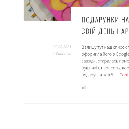
ПОДАРУНКИ НА
СВІЙ ДЕНЬ НА
Залишу тут наш список по
03.03.2021
оформила його в Google
1 Comment
завжди, старалась поме
рушників, парасоль, кор
подарунки на її 5 …
Cont