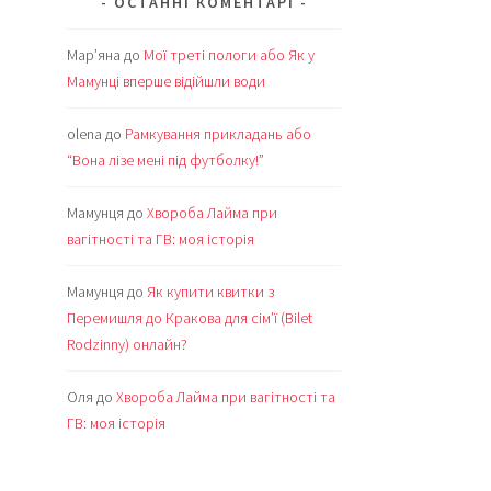
ОСТАННІ КОМЕНТАРІ
Мар’яна
до
Мої треті пологи або Як у
Мамунці вперше відійшли води
olena
до
Рамкування прикладань або
“Вона лізе мені під футболку!”
Мамунця
до
Хвороба Лайма при
вагітності та ГВ: моя історія
Мамунця
до
Як купити квитки з
Перемишля до Кракова для сім’ї (Bilet
Rodzinny) онлайн?
Оля
до
Хвороба Лайма при вагітності та
ГВ: моя історія