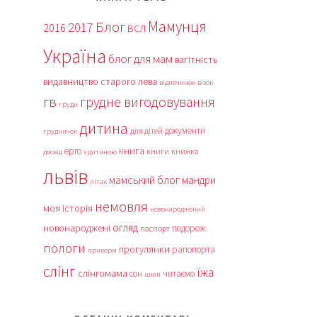
Мамунця
Блог
2017
2016
ВСЛ
Україна
блог для мам
вагітність
видавництво старого лева
відпочинок
візок
гв
грудне вигодовування
груди
дитина
документи
для дітей
грудничок
книга
ерго
книги
книжка
досвід
з дитиною
львів
мамський блог
мандри
літак
немовля
моя історія
новонароджений
огляд
новонароджені
подорож
паспорт
пологи
прогулянки
рапопорта
прикорм
слінг
їжа
слінгомама
сон
читаємо
цнап