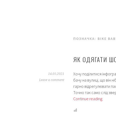
ПОЗНАЧКА:
BIKE BA
ЯК ОДЯГАТИ Ш
Хочу поділитися інфогр
14.05.2021
бачу на вулиці, що він н
Leave a comment
гарно відрегулювати па
Точно так само слід зве
Як
Continue reading
одягати
шолом?