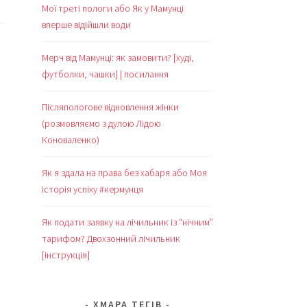
Мої треті пологи або Як у Мамунці
вперше відійшли води
Мерч від Мамунці: як замовити? [худі,
футболки, чашки] | посилання
Післяпологове відновлення жінки
(розмовляємо з дулою Лідою
Коноваленко)
Як я здала на права без хабаря або Моя
історія успіху #кермунця
Як подати заявку на лічильник із “нічним”
тарифом? Двохзонний лічильник
[інструкція]
ХМАРА ТЕГІВ