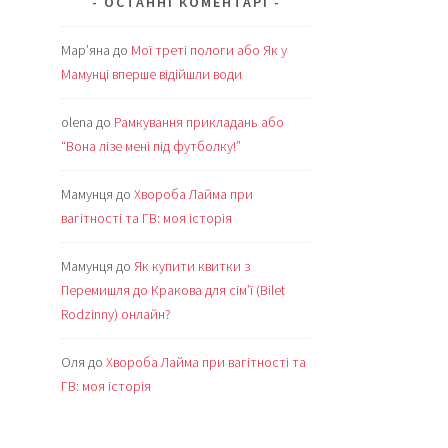
ОСТАННІ КОМЕНТАРІ
Мар’яна
до
Мої треті пологи або Як у
Мамунці вперше відійшли води
olena
до
Рамкування прикладань або
“Вона лізе мені під футболку!”
Мамунця
до
Хвороба Лайма при
вагітності та ГВ: моя історія
Мамунця
до
Як купити квитки з
Перемишля до Кракова для сім’ї (Bilet
Rodzinny) онлайн?
Оля
до
Хвороба Лайма при вагітності та
ГВ: моя історія