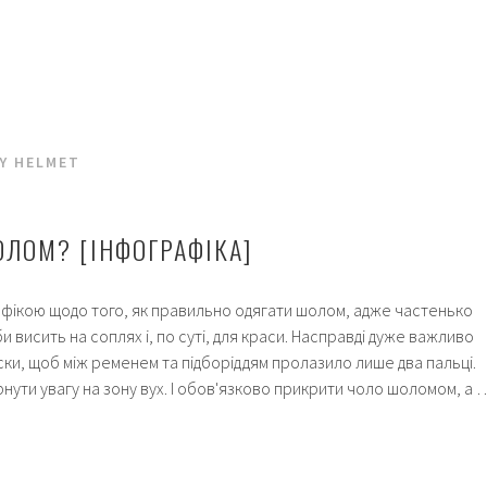
BY HELMET
ОЛОМ? [ІНФОГРАФІКА]
афікою щодо того, як правильно одягати шолом, адже частенько
іби висить на соплях і, по суті, для краси. Насправді дуже важливо
ски, щоб між ременем та підборіддям пролазило лише два пальці.
рнути увагу на зону вух. І обов'язково прикрити чоло шоломом, а 