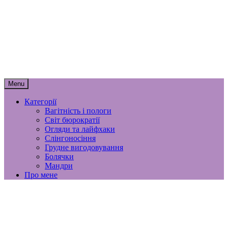
Skip
мамунця
to
content
спогади, роздуми і лайфхаки
материнства
Menu
Категорії
Вагітність і пологи
Світ бюрократії
Огляди та лайфхаки
Слінгоносіння
Грудне вигодовування
Болячки
Мандри
Про мене