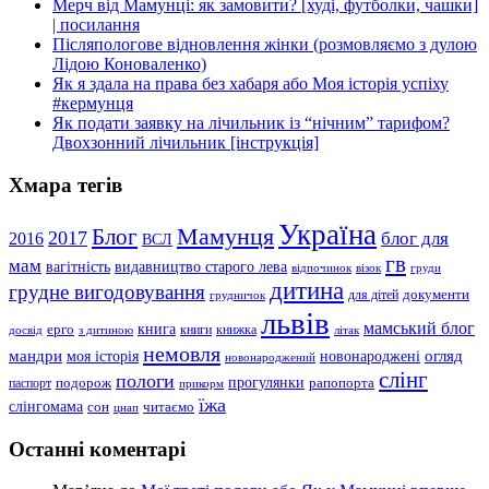
Мерч від Мамунці: як замовити? [худі, футболки, чашки]
| посилання
Післяпологове відновлення жінки (розмовляємо з дулою
Лідою Коноваленко)
Як я здала на права без хабаря або Моя історія успіху
#кермунця
Як подати заявку на лічильник із “нічним” тарифом?
Двохзонний лічильник [інструкція]
Хмара тегів
Україна
Мамунця
Блог
2017
блог для
2016
ВСЛ
гв
мам
вагітність
видавництво старого лева
відпочинок
візок
груди
дитина
грудне вигодовування
документи
для дітей
грудничок
львів
мамський блог
книга
ерго
книги
книжка
досвід
з дитиною
літак
немовля
мандри
огляд
моя історія
новонароджені
новонароджений
слінг
пологи
прогулянки
подорож
рапопорта
паспорт
прикорм
їжа
слінгомама
сон
читаємо
цнап
Останні коментарі