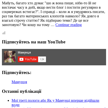
Мабуть, багато хто думає "шо ж вона пише, ніби-то їй не
вистачає часу в добі, якщо вести блог і постити регулярно в
соцмережах встигає?". І справді – коли ж я умудряюсь писати,
раз так багато материнських клопотів навколо? Як довго я
взагалі строчу статтю? Як підбираю теми? Де це все
Вся
занотовую? Чи кошу на тому …
Continue reading
правда
про
мою
Підписуйтесь на наш YouTube
писанину
або
Закулісся
блогу
Мамунця
Підписуйтесь:
Мамунця
Останні публікації
Мої треті пологи або Як у Мамунці вперше відійшли
води