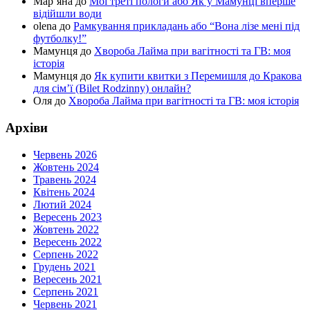
Мар’яна
до
Мої треті пологи або Як у Мамунці вперше
відійшли води
olena
до
Рамкування прикладань або “Вона лізе мені під
футболку!”
Мамунця
до
Хвороба Лайма при вагітності та ГВ: моя
історія
Мамунця
до
Як купити квитки з Перемишля до Кракова
для сім’ї (Bilet Rodzinny) онлайн?
Оля
до
Хвороба Лайма при вагітності та ГВ: моя історія
Архіви
Червень 2026
Жовтень 2024
Травень 2024
Квітень 2024
Лютий 2024
Вересень 2023
Жовтень 2022
Вересень 2022
Серпень 2022
Грудень 2021
Вересень 2021
Серпень 2021
Червень 2021