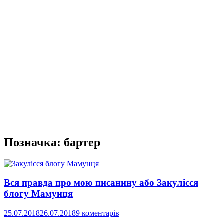
Позначка:
бартер
Вся правда про мою писанину або Закулісся
блогу Мамунця
25.07.2018
26.07.2018
9 коментарів