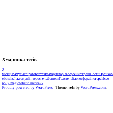
Хмаринка тегів
3
місяці
Мамусі
аспіратор
аптечка
амбулаторія
алергени
Укрлів
Пости
Орлика
М
місяців
Лактомун
Ентеросгель
Дописи
Галстена
Блогосфера
Блогер
chicco
polly magic
bebetto nico
банк
Proudly powered by WordPress
|
Theme: sela by
WordPress.com
.