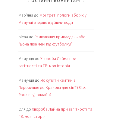
ОСТАННІ КОМЕНТАРІ
Мар’яна
до
Мої треті пологи або Як у
Мамунці вперше відійшли води
olena
до
Рамкування прикладань або
“Вона лізе мені під футболку!”
Мамунця
до
Хвороба Лайма при
вагітності та ГВ: моя історія
Мамунця
до
Як купити квитки з
Перемишля до Кракова для сім’ї (Bilet
Rodzinny) онлайн?
Оля
до
Хвороба Лайма при вагітності та
ГВ: моя історія