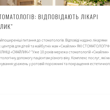
ТОМАТОЛОГІВ: ВІДПОВІДАЮТЬ ЛІКАРІ
ЙЛИК”
найпоширеніші питання до стоматологів. Відповіді надано лікарями
 центрів для дітей та майбутніх мам «Смайлик» ЯКІ СТОМАТОЛОГІЧН
ЛІНІЦІ «СМАЙЛИК»? "Уже 10 років мережа стоматологій «Смайлик»
ологічну допомогу пацієнтам різного віку. Комплекс послуг, які м
кування уражень у ротовій порожнині та покращення естетичног
ння
атологів:
овідають
і
ки
йлик”