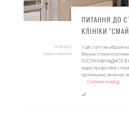
ПИТАННЯ ДО С
КЛІНІКИ “СМА
У цій статті ми зібрали 
13.09.2021
Мережі стоматологічних
Leave a comment
ПОСЛУГИ ВИ НАДАЄТЕ В К
надає професійну стомат
пропонуємо, включає лі
Пита
…
Continue reading
до
стом
відп
лікар
кліні
“Сма