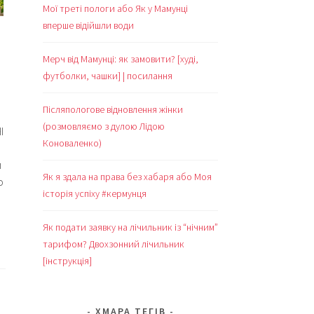
Мої треті пологи або Як у Мамунці
вперше відійшли води
Мерч від Мамунці: як замовити? [худі,
футболки, чашки] | посилання
Післяпологове відновлення жінки
(розмовляємо з дулою Лідою
І
Коноваленко)
и
Як я здала на права без хабаря або Моя
о
історія успіху #кермунця
Як подати заявку на лічильник із “нічним”
тарифом? Двохзонний лічильник
[інструкція]
ХМАРА ТЕГІВ