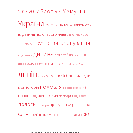
Мамунця
Блог
2017
2016
ВСЛ
Україна
блог для мам
вагітність
видавництво старого лева
відпочинок
візок
гв
грудне вигодовування
груди
дитина
документи
для дітей
грудничок
книга
ерго
книги
книжка
досвід
з дитиною
львів
мамський блог
мандри
літак
немовля
моя історія
новонароджений
огляд
новонароджені
подорож
паспорт
пологи
прогулянки
рапопорта
прикорм
слінг
їжа
слінгомама
сон
читаємо
цнап