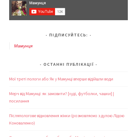
ПІДПИСУЙТЕСЬ:
Мамунця
ОСТАННІ ПУБЛІКАЦІЇ
Мої треті пологи або Як у Мамунці вперше відійшли води
Мерч від Мамунці: як замовити? [худі, футболки, чашки] |
посилання
Післяпологове відновлення жінки (розмовляємо з дулою Лідою
Коноваленко)