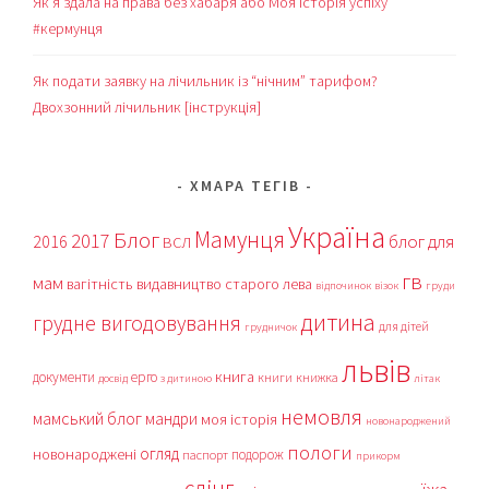
Як я здала на права без хабаря або Моя історія успіху
#кермунця
Як подати заявку на лічильник із “нічним” тарифом?
Двохзонний лічильник [інструкція]
ХМАРА ТЕГІВ
Україна
Мамунця
Блог
2017
блог для
2016
ВСЛ
гв
мам
вагітність
видавництво старого лева
відпочинок
візок
груди
дитина
грудне вигодовування
для дітей
грудничок
львів
книга
документи
ерго
книги
книжка
досвід
з дитиною
літак
немовля
мамський блог
мандри
моя історія
новонароджений
пологи
огляд
новонароджені
подорож
паспорт
прикорм
слінг