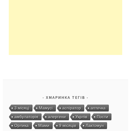
ХМАРИНКА ТЕГІВ
3 місяці
Мамусі
аспіратор
аптечка
амбулаторія
алергени
Укрлів
Пости
Орлика
Мами
9 місяців
Лактомун