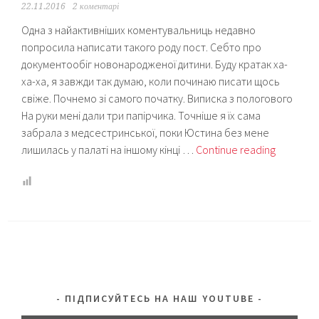
22.11.2016
2 коментарі
Одна з найактивніших коментувальниць недавно
попросила написати такого роду пост. Себто про
документообіг новонародженої дитини. Буду кратак ха-
ха-ха, я завжди так думаю, коли починаю писати щось
свіже. Почнемо зі самого початку. Виписка з пологового
На руки мені дали три папірчика. Точніше я їх сама
забрала з медсестринської, поки Юстина без мене
Докумен
лишилась у палаті на іншому кінці …
Continue reading
новонар
що
потрібн
оформит
і
коли?
ПІДПИСУЙТЕСЬ НА НАШ YOUTUBE