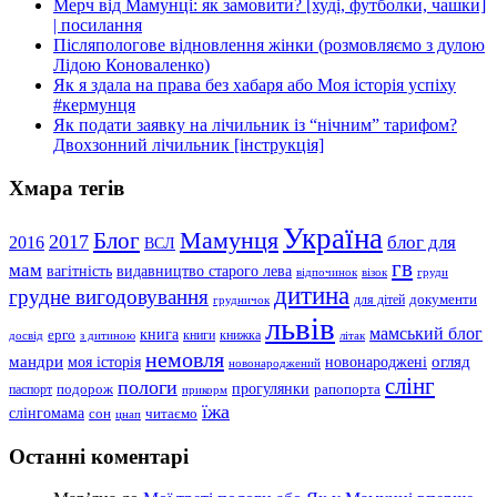
Мерч від Мамунці: як замовити? [худі, футболки, чашки]
| посилання
Післяпологове відновлення жінки (розмовляємо з дулою
Лідою Коноваленко)
Як я здала на права без хабаря або Моя історія успіху
#кермунця
Як подати заявку на лічильник із “нічним” тарифом?
Двохзонний лічильник [інструкція]
Хмара тегів
Україна
Мамунця
Блог
2017
блог для
2016
ВСЛ
гв
мам
вагітність
видавництво старого лева
відпочинок
візок
груди
дитина
грудне вигодовування
документи
для дітей
грудничок
львів
мамський блог
книга
ерго
книги
книжка
досвід
з дитиною
літак
немовля
мандри
огляд
моя історія
новонароджені
новонароджений
слінг
пологи
прогулянки
подорож
рапопорта
паспорт
прикорм
їжа
слінгомама
сон
читаємо
цнап
Останні коментарі