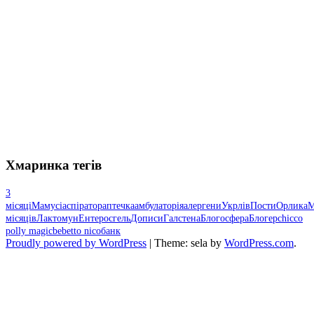
Хмаринка тегів
3
місяці
Мамусі
аспіратор
аптечка
амбулаторія
алергени
Укрлів
Пости
Орлика
М
місяців
Лактомун
Ентеросгель
Дописи
Галстена
Блогосфера
Блогер
chicco
polly magic
bebetto nico
банк
Proudly powered by WordPress
|
Theme: sela by
WordPress.com
.