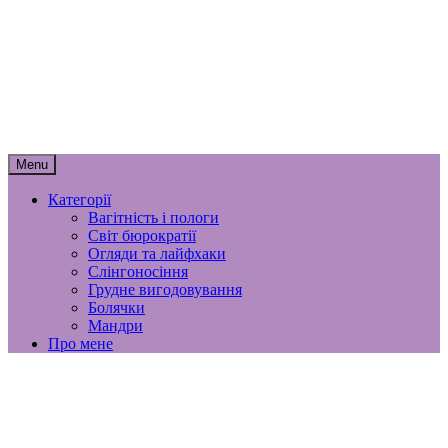
Skip
мамунця
to
content
спогади, роздуми і лайфхаки
материнства
Menu
Категорії
Вагітність і пологи
Світ бюрократії
Огляди та лайфхаки
Слінгоносіння
Грудне вигодовування
Болячки
Мандри
Про мене