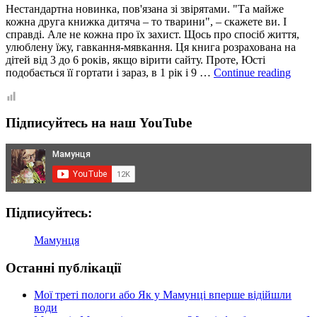
Нестандартна новинка, пов'язана зі звірятами. "Та майже
кожна друга книжка дитяча – то тварини", – скажете ви. І
справді. Але не кожна про їх захист. Щось про спосіб життя,
улюблену їжу, гавкання-мявкання. Ця книга розрахована на
дітей від 3 до 6 років, якщо вірити сайту. Проте, Юсті
Книг
подобається її гортати і зараз, в 1 рік і 9 …
Continue reading
з
проз
стор
Підписуйтесь на наш YouTube
“Вря
твар
від
ВСЛ
Підписуйтесь:
Мамунця
Останні публікації
Мої треті пологи або Як у Мамунці вперше відійшли
води