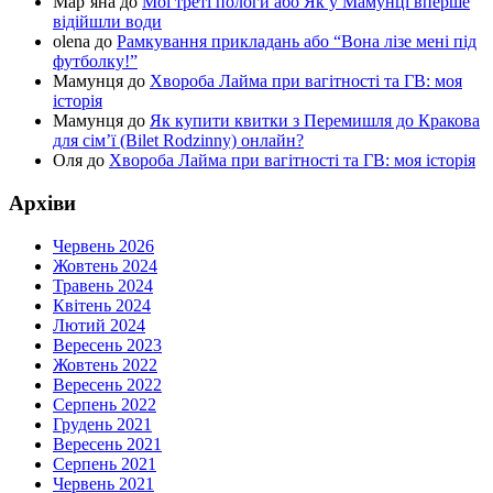
Мар’яна
до
Мої треті пологи або Як у Мамунці вперше
відійшли води
olena
до
Рамкування прикладань або “Вона лізе мені під
футболку!”
Мамунця
до
Хвороба Лайма при вагітності та ГВ: моя
історія
Мамунця
до
Як купити квитки з Перемишля до Кракова
для сім’ї (Bilet Rodzinny) онлайн?
Оля
до
Хвороба Лайма при вагітності та ГВ: моя історія
Архіви
Червень 2026
Жовтень 2024
Травень 2024
Квітень 2024
Лютий 2024
Вересень 2023
Жовтень 2022
Вересень 2022
Серпень 2022
Грудень 2021
Вересень 2021
Серпень 2021
Червень 2021