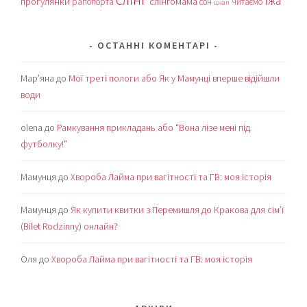
їжа
прогулянки
слінгомама
рапопорта
сон
читаємо
цнап
ОСТАННІ КОМЕНТАРІ
Мар’яна
до
Мої треті пологи або Як у Мамунці вперше відійшли
води
olena
до
Рамкування прикладань або “Вона лізе мені під
футболку!”
Мамунця
до
Хвороба Лайма при вагітності та ГВ: моя історія
Мамунця
до
Як купити квитки з Перемишля до Кракова для сім’ї
(Bilet Rodzinny) онлайн?
Оля
до
Хвороба Лайма при вагітності та ГВ: моя історія