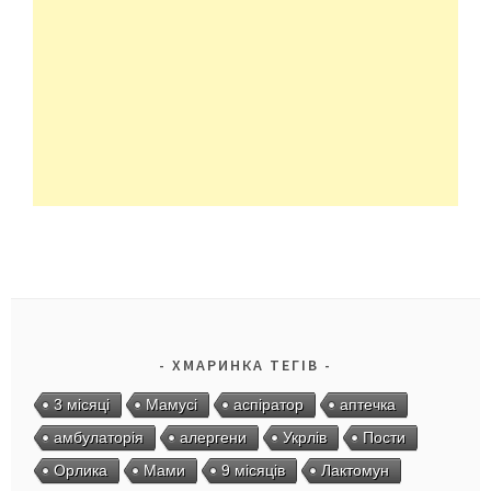
ХМАРИНКА ТЕГІВ
3 місяці
Мамусі
аспіратор
аптечка
амбулаторія
алергени
Укрлів
Пости
Орлика
Мами
9 місяців
Лактомун