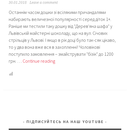
30.01.2018
Leave a comment
Останнім часом дошки зі всілякими причандалями
набирають величезної популярності серед діток 1+.
Раніше ми тестили таку дошку від "Дерев'яна шафа" у
Львівській майстерні шоколаду, що на вул. Січових
стрільців у Львові. І якщо в рік доці було так-сяк цікаво,
то у два вона вже вся в захопленні! Чоловікові
поступило замовлення – змайструвати "бізік" до 1200
Бізіборд
грн. …
Continue reading
своїми
руками:
як
зробити?
ПІДПИСУЙТЕСЬ НА НАШ YOUTUBE