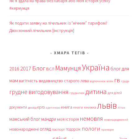
Як я здала на права без хабаря або Моя історія успіху
#кермунця
Як подати заявку на лічильник із “нічним” тарифом?
Двохзонний лічильник [інструкція]
ХМАРА ТЕГІВ
Україна
Мамунця
Блог
2017
блог для
2016
ВСЛ
гв
мам
вагітність
видавництво старого лева
відпочинок
візок
груди
дитина
грудне вигодовування
для дітей
грудничок
львів
книга
документи
ерго
книги
книжка
досвід
з дитиною
літак
немовля
мамський блог
мандри
моя історія
новонароджений
пологи
огляд
новонароджені
подорож
паспорт
прикорм
слінг