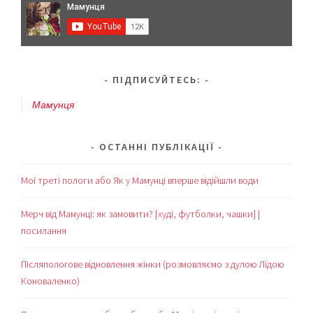
ПІДПИСУЙТЕСЬ:
Мамунця
ОСТАННІ ПУБЛІКАЦІЇ
Мої треті пологи або Як у Мамунці вперше відійшли води
Мерч від Мамунці: як замовити? [худі, футболки, чашки] |
посилання
Післяпологове відновлення жінки (розмовляємо з дулою Лідою
Коноваленко)