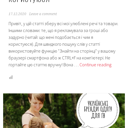
17.12.2020
Leave a comment
Привіт, у цій статті зберу всі мої улюблені речі та товари.
Іншими словами: те, що я рекламувала за гроші або
задурно (читай: що мені подобається і чим я
користуюся). Для швидкого пошуку слів у статті
використовуйте функцію "Знайти на сторінці" у вашому
браузері смартфона або ж CTRL+F на комп'ютері. Не
Мамунця
гортайте цю статтю вручну! Вона …
Continue reading
рекомен
або
Товари
та
послуги,
якими
я
користу