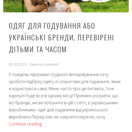
ОДЯГ ДЛЯ ГОДУВАННЯ АБО
УКРАЇНСЬКІ БРЕНДИ, ПЕРЕВІРЕНІ
ДІТЬМИ ТА ЧАСОМ
05.08.2020
Leave a comment
У тиждень підтримки грудного вигодовування хочу
зробити підбірку одягу зі секретами для годування, яким
я користуюся сама. Мене часто про це питають, тож
нарешті буде все в одному місці! Приємно розуміти, що
всі бренди, які ви побачите в цій статті, є українськими
виробниками. одяг для годування від українського
виробника Перед тим, як озвучити перелік, хочу …
Одяг
Continue reading
для