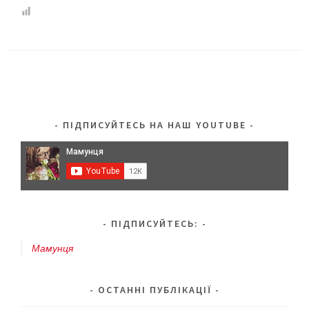
годування
або
Українські
бренди,
перевірені
дітьми
та
ПІДПИСУЙТЕСЬ НА НАШ YOUTUBE
часом
ПІДПИСУЙТЕСЬ:
Мамунця
ОСТАННІ ПУБЛІКАЦІЇ