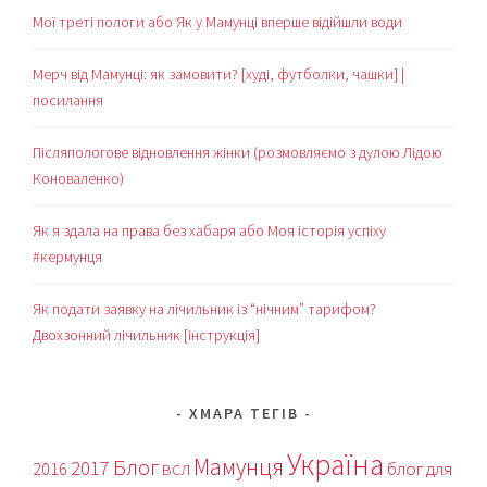
Мої треті пологи або Як у Мамунці вперше відійшли води
Мерч від Мамунці: як замовити? [худі, футболки, чашки] |
посилання
Післяпологове відновлення жінки (розмовляємо з дулою Лідою
Коноваленко)
Як я здала на права без хабаря або Моя історія успіху
#кермунця
Як подати заявку на лічильник із “нічним” тарифом?
Двохзонний лічильник [інструкція]
ХМАРА ТЕГІВ
Україна
Мамунця
Блог
2017
блог для
2016
ВСЛ