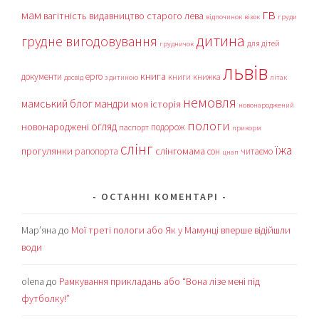
гв
мам
вагітність
видавництво старого лева
відпочинок
візок
груди
дитина
грудне вигодовування
для дітей
грудничок
львів
книга
документи
ерго
книги
книжка
досвід
з дитиною
літак
немовля
мамський блог
мандри
моя історія
новонароджений
пологи
огляд
новонароджені
подорож
паспорт
прикорм
слінг
їжа
прогулянки
слінгомама
рапопорта
сон
читаємо
цнап
ОСТАННІ КОМЕНТАРІ
Мар’яна
до
Мої треті пологи або Як у Мамунці вперше відійшли
води
olena
до
Рамкування прикладань або “Вона лізе мені під
футболку!”