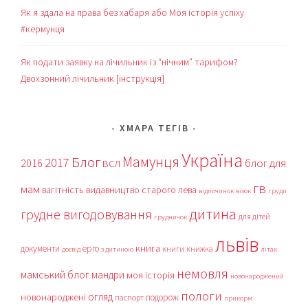
Як я здала на права без хабаря або Моя історія успіху
#кермунця
Як подати заявку на лічильник із “нічним” тарифом?
Двохзонний лічильник [інструкція]
ХМАРА ТЕГІВ
Україна
Мамунця
Блог
2017
блог для
2016
ВСЛ
гв
мам
вагітність
видавництво старого лева
відпочинок
візок
груди
дитина
грудне вигодовування
для дітей
грудничок
львів
книга
документи
ерго
книги
книжка
досвід
з дитиною
літак
немовля
мамський блог
мандри
моя історія
новонароджений
пологи
огляд
новонароджені
подорож
паспорт
прикорм