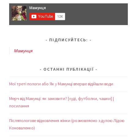
ПІДПИСУЙТЕСЬ:
Мамунця
ОСТАННІ ПУБЛІКАЦІЇ
Мої треті пологи або Як у Мамунці вперше відійшли води
Мерч від Мамунці: як замовити? [худі, футболки, чашки] |
посилання
Післяпологове відновлення жінки (розмовляємо з дулою Лідою
Коноваленко)