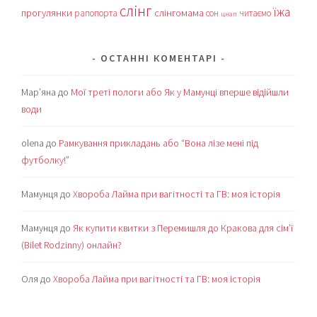
слінг
їжа
прогулянки
слінгомама
рапопорта
сон
читаємо
цнап
ОСТАННІ КОМЕНТАРІ
Мар’яна
до
Мої треті пологи або Як у Мамунці вперше відійшли
води
olena
до
Рамкування прикладань або “Вона лізе мені під
футболку!”
Мамунця
до
Хвороба Лайма при вагітності та ГВ: моя історія
Мамунця
до
Як купити квитки з Перемишля до Кракова для сім’ї
(Bilet Rodzinny) онлайн?
Оля
до
Хвороба Лайма при вагітності та ГВ: моя історія