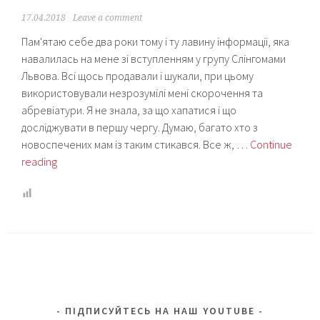
17.04.2018
Leave a comment
Пам'ятаю себе два роки тому і ту лавину інформації, яка
навалилась на мене зі вступленням у групу Слінгомами
Львова. Всі щось продавали і шукали, при цьому
використовували незрозумілі мені скорочення та
абревіатури. Я не знала, за що хапатися і що
досліджувати в першу чергу. Думаю, багато хто з
новоспечених мам із таким стикався. Все ж, …
Continue
Як
reading
вибрати
перший
слінг-
шарф:
поради
від
консультанта
Natalia
ПІДПИСУЙТЕСЬ НА НАШ YOUTUBE
Orel