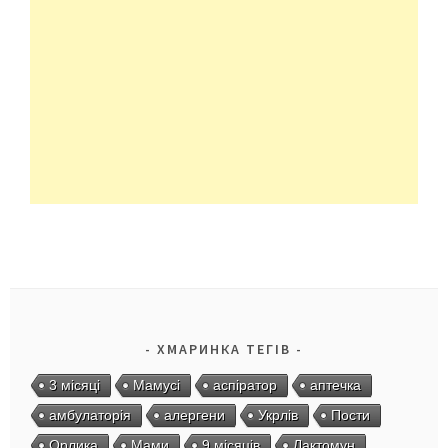
ХМАРИНКА ТЕГІВ
3 місяці
Мамусі
аспіратор
аптечка
амбулаторія
алергени
Укрлів
Пости
Орлика
Мами
9 місяців
Лактомун