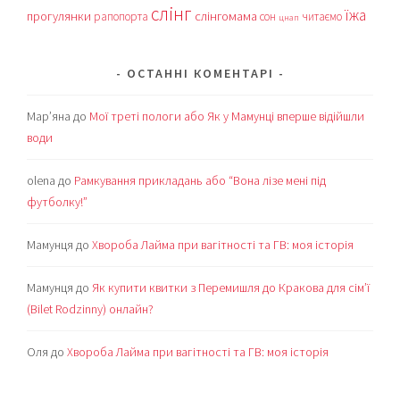
слінг
їжа
прогулянки
слінгомама
рапопорта
сон
читаємо
цнап
ОСТАННІ КОМЕНТАРІ
Мар’яна
до
Мої треті пологи або Як у Мамунці вперше відійшли
води
olena
до
Рамкування прикладань або “Вона лізе мені під
футболку!”
Мамунця
до
Хвороба Лайма при вагітності та ГВ: моя історія
Мамунця
до
Як купити квитки з Перемишля до Кракова для сім’ї
(Bilet Rodzinny) онлайн?
Оля
до
Хвороба Лайма при вагітності та ГВ: моя історія