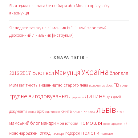
Як я здала на права без хабаря або Моя історія успіху
#кермунця
Як подати заявку на лічильник із “нічним” тарифом?
Двохзонний лічильник [інструкція]
ХМАРА ТЕГІВ
Україна
Мамунця
Блог
2017
блог для
2016
ВСЛ
гв
мам
вагітність
видавництво старого лева
відпочинок
візок
груди
дитина
грудне вигодовування
для дітей
грудничок
львів
книга
документи
ерго
книги
книжка
досвід
з дитиною
літак
немовля
мамський блог
мандри
моя історія
новонароджений
пологи
огляд
новонароджені
подорож
паспорт
прикорм