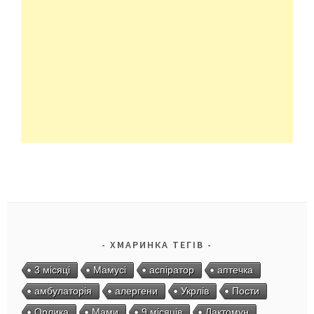
ХМАРИНКА ТЕГІВ
3 місяці
Мамусі
аспіратор
аптечка
амбулаторія
алергени
Укрлів
Пости
Орлика
Мами
9 місяців
Лактомун