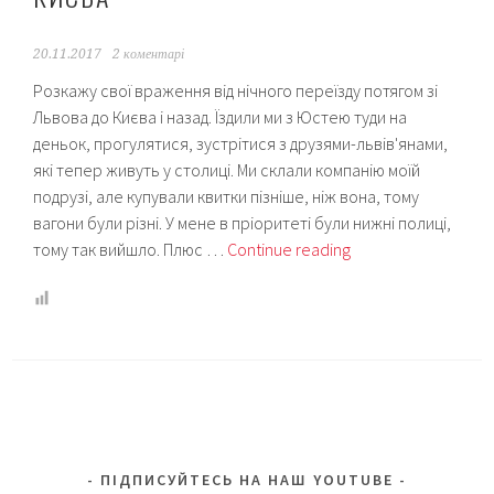
20.11.2017
2 коментарі
Розкажу свої враження від нічного переїзду потягом зі
Львова до Києва і назад. Їздили ми з Юстею туди на
деньок, прогулятися, зустрітися з друзями-львів'янами,
які тепер живуть у столиці. Ми склали компанію моїй
подрузі, але купували квитки пізніше, ніж вона, тому
вагони були різні. У мене в пріоритеті були нижні полиці,
Юстя
тому так вийшло. Плюс …
Continue reading
і
люкс
Укрзалізниці
або
Як
ми
їхали
нічним
ПІДПИСУЙТЕСЬ НА НАШ YOUTUBE
потягом