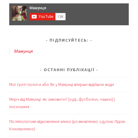
до
Києва
ПІДПИСУЙТЕСЬ:
Мамунця
ОСТАННІ ПУБЛІКАЦІЇ
Мої треті пологи або Як у Мамунці вперше відійшли води
Мерч від Мамунці: як замовити? [худі, футболки, чашки] |
посилання
Післяпологове відновлення жінки (розмовляємо з дулою Лідою
Коноваленко)