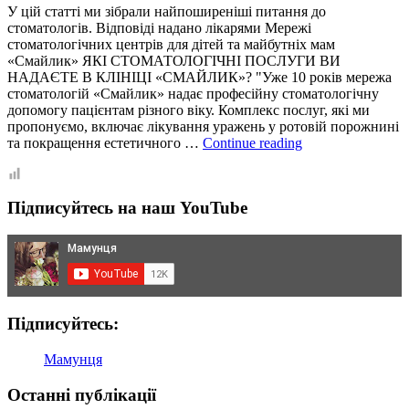
У цій статті ми зібрали найпоширеніші питання до
стоматологів. Відповіді надано лікарями Мережі
стоматологічних центрів для дітей та майбутніх мам
«Смайлик» ЯКІ СТОМАТОЛОГІЧНІ ПОСЛУГИ ВИ
НАДАЄТЕ В КЛІНІЦІ «СМАЙЛИК»? "Уже 10 років мережа
стоматологій «Смайлик» надає професійну стоматологічну
допомогу пацієнтам різного віку. Комплекс послуг, які ми
пропонуємо, включає лікування уражень у ротовій порожнині
Питання
та покращення естетичного …
Continue reading
до
стоматологів:
відповідають
Підписуйтесь на наш YouTube
лікарі
клініки
“Смайлик”
Підписуйтесь:
Мамунця
Останні публікації