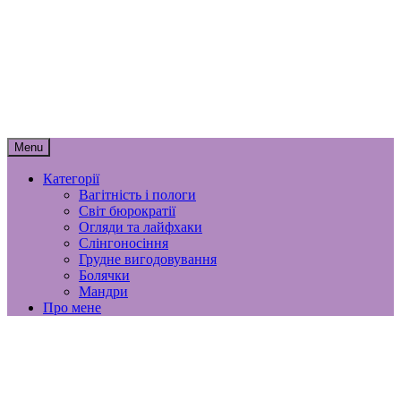
Skip
мамунця
to
content
спогади, роздуми і лайфхаки
материнства
Menu
Категорії
Вагітність і пологи
Світ бюрократії
Огляди та лайфхаки
Слінгоносіння
Грудне вигодовування
Болячки
Мандри
Про мене