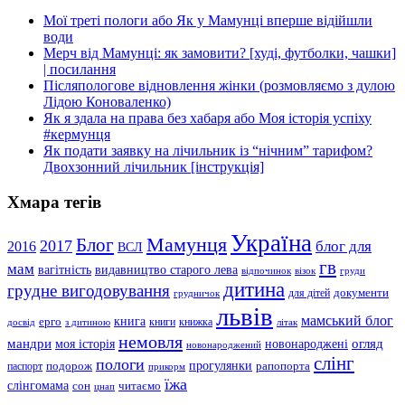
Мої треті пологи або Як у Мамунці вперше відійшли
води
Мерч від Мамунці: як замовити? [худі, футболки, чашки]
| посилання
Післяпологове відновлення жінки (розмовляємо з дулою
Лідою Коноваленко)
Як я здала на права без хабаря або Моя історія успіху
#кермунця
Як подати заявку на лічильник із “нічним” тарифом?
Двохзонний лічильник [інструкція]
Хмара тегів
Україна
Мамунця
Блог
2017
блог для
2016
ВСЛ
гв
мам
вагітність
видавництво старого лева
відпочинок
візок
груди
дитина
грудне вигодовування
документи
для дітей
грудничок
львів
мамський блог
книга
ерго
книги
книжка
досвід
з дитиною
літак
немовля
мандри
огляд
моя історія
новонароджені
новонароджений
слінг
пологи
прогулянки
подорож
рапопорта
паспорт
прикорм
їжа
слінгомама
сон
читаємо
цнап