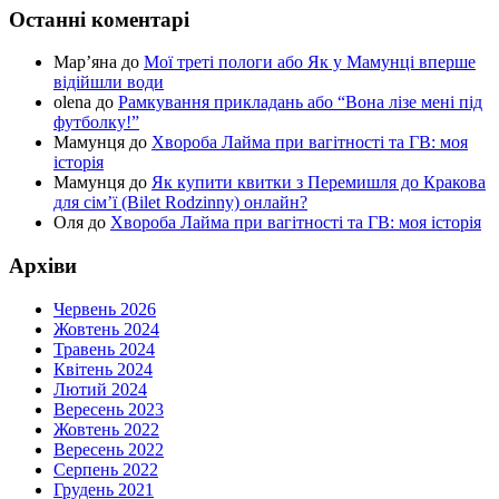
Останні коментарі
Мар’яна
до
Мої треті пологи або Як у Мамунці вперше
відійшли води
olena
до
Рамкування прикладань або “Вона лізе мені під
футболку!”
Мамунця
до
Хвороба Лайма при вагітності та ГВ: моя
історія
Мамунця
до
Як купити квитки з Перемишля до Кракова
для сім’ї (Bilet Rodzinny) онлайн?
Оля
до
Хвороба Лайма при вагітності та ГВ: моя історія
Архіви
Червень 2026
Жовтень 2024
Травень 2024
Квітень 2024
Лютий 2024
Вересень 2023
Жовтень 2022
Вересень 2022
Серпень 2022
Грудень 2021