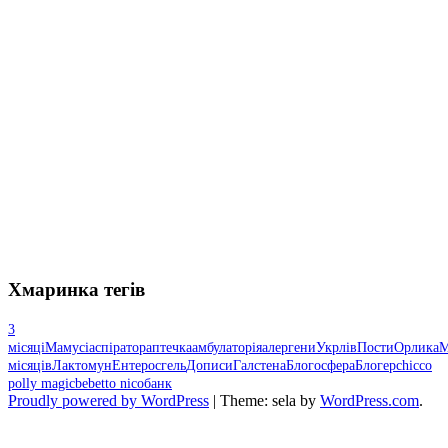
Хмаринка тегів
3
місяці
Мамусі
аспіратор
аптечка
амбулаторія
алергени
Укрлів
Пости
Орлика
М
місяців
Лактомун
Ентеросгель
Дописи
Галстена
Блогосфера
Блогер
chicco
polly magic
bebetto nico
банк
Proudly powered by WordPress
|
Theme: sela by
WordPress.com
.