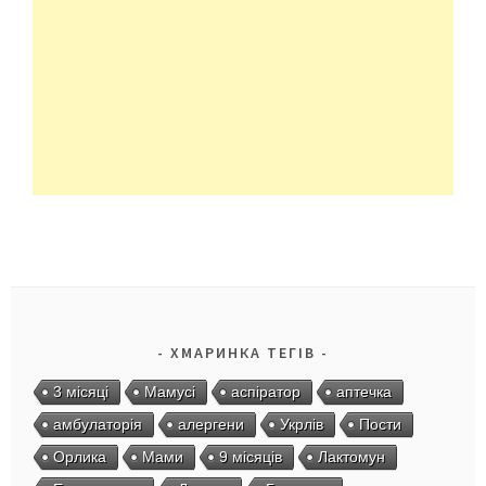
ХМАРИНКА ТЕГІВ
3 місяці
Мамусі
аспіратор
аптечка
амбулаторія
алергени
Укрлів
Пости
Орлика
Мами
9 місяців
Лактомун