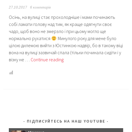
27.10.2017
6 коментарів
Осінь, на вулиці стає прохолодніше і мами починають
собі ламати голову над тим, як краще одягнути своє
чадо, щоб воно не змерзло і при цьому могло ще
нормально рухатися
Минулого року для мене було
цілою дилемою вийти з Юстинкою надвір, бо в такому віці
вона на вулиці зазвичай спала (тільки починала сидіти і у
Ода
візку не …
Continue reading
свекрусі
або
Пошиття
слінговставок
та
манішок:
що
і
ПІДПИСУЙТЕСЬ НА НАШ YOUTUBE
скільки?
(оновлено,