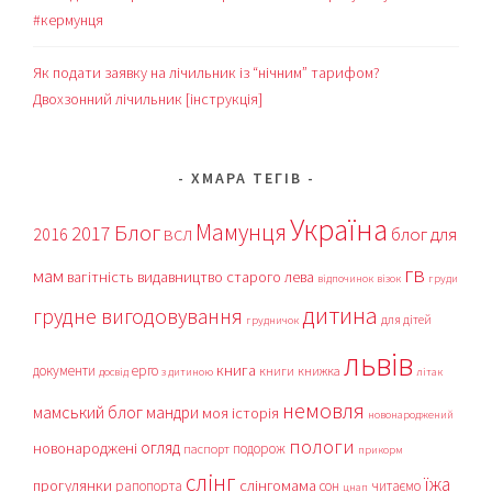
#кермунця
Як подати заявку на лічильник із “нічним” тарифом?
Двохзонний лічильник [інструкція]
ХМАРА ТЕГІВ
Україна
Мамунця
Блог
2017
блог для
2016
ВСЛ
гв
мам
вагітність
видавництво старого лева
відпочинок
візок
груди
дитина
грудне вигодовування
для дітей
грудничок
львів
книга
документи
ерго
книги
книжка
досвід
з дитиною
літак
немовля
мамський блог
мандри
моя історія
новонароджений
пологи
огляд
новонароджені
подорож
паспорт
прикорм
слінг
їжа
прогулянки
слінгомама
рапопорта
сон
читаємо
цнап