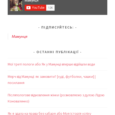
2020)
ПІДПИСУЙТЕСЬ:
Мамунця
ОСТАННІ ПУБЛІКАЦІЇ
Мої треті пологи або Як у Мамунці вперше відійшли води
Мерч від Мамунці: як замовити? [худі, футболки, чашки] |
посилання
Післяпологове відновлення жінки (розмовляємо з дулою Лідою
Коноваленко)
Як я здала на права без хабаря або Моя історія успіху