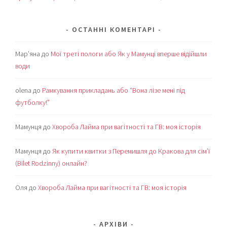
ОСТАННІ КОМЕНТАРІ
Мар’яна
до
Мої треті пологи або Як у Мамунці вперше відійшли
води
olena
до
Рамкування прикладань або “Вона лізе мені під
футболку!”
Мамунця
до
Хвороба Лайма при вагітності та ГВ: моя історія
Мамунця
до
Як купити квитки з Перемишля до Кракова для сім’ї
(Bilet Rodzinny) онлайн?
Оля
до
Хвороба Лайма при вагітності та ГВ: моя історія
АРХІВИ