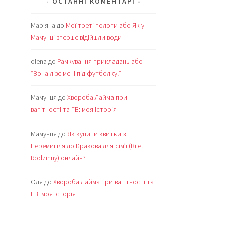
ОСТАННІ КОМЕНТАРІ
Мар’яна
до
Мої треті пологи або Як у
Мамунці вперше відійшли води
olena
до
Рамкування прикладань або
“Вона лізе мені під футболку!”
Мамунця
до
Хвороба Лайма при
вагітності та ГВ: моя історія
Мамунця
до
Як купити квитки з
Перемишля до Кракова для сім’ї (Bilet
Rodzinny) онлайн?
Оля
до
Хвороба Лайма при вагітності та
ГВ: моя історія