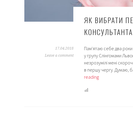
ЯК ВИБРАТИ П
КОНСУЛЬТАНТА 
Пам'ятаю себе два роки 
17.04.2018
у групу Слінгомами Льво
Leave a comment
незрозумілі мені скороч
в першу чергу. Думаю, б
Як
reading
вибрати
перший
слінг-
шарф:
поради
від
консультанта