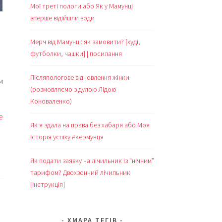
Мої треті пологи або Як у Мамунці
вперше відійшли води
Мерч від Мамунці: як замовити? [худі,
футболки, чашки] | посилання
Післяпологове відновлення жінки
м
(розмовляємо з дулою Лідою
Коноваленко)
e
Як я здала на права без хабаря або Моя
історія успіху #кермунця
Як подати заявку на лічильник із “нічним”
тарифом? Двохзонний лічильник
[інструкція]
ХМАРА ТЕГІВ