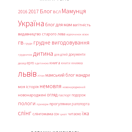
Мамунця
Блог
2017
2016
ВСЛ
Україна
блог для мам
вагітність
видавництво старого лева
відпочинок
візок
гв
грудне вигодовування
груди
дитина
документи
для дітей
грудничок
книга
ерго
книги
книжка
досвід
з дитиною
львів
мамський блог
мандри
літак
немовля
моя історія
новонароджений
огляд
новонароджені
подорож
паспорт
пологи
прогулянки
рапопорта
прикорм
слінг
їжа
слінгомама
сон
читаємо
цнап