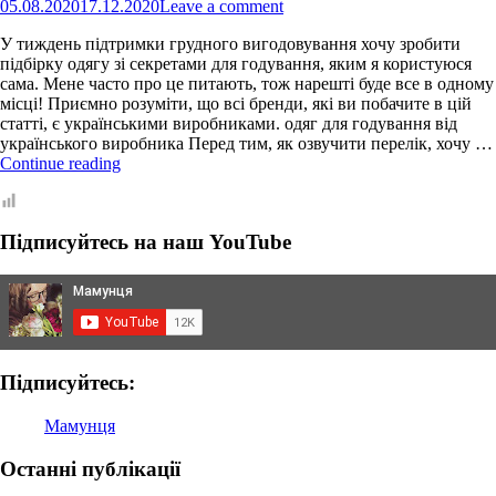
05.08.2020
17.12.2020
Leave a comment
У тиждень підтримки грудного вигодовування хочу зробити
підбірку одягу зі секретами для годування, яким я користуюся
сама. Мене часто про це питають, тож нарешті буде все в одному
місці! Приємно розуміти, що всі бренди, які ви побачите в цій
статті, є українськими виробниками. одяг для годування від
українського виробника Перед тим, як озвучити перелік, хочу …
Одяг
Continue reading
для
годування
або
Підписуйтесь на наш YouTube
Українські
бренди,
перевірені
дітьми
та
часом
Підписуйтесь:
Мамунця
Останні публікації