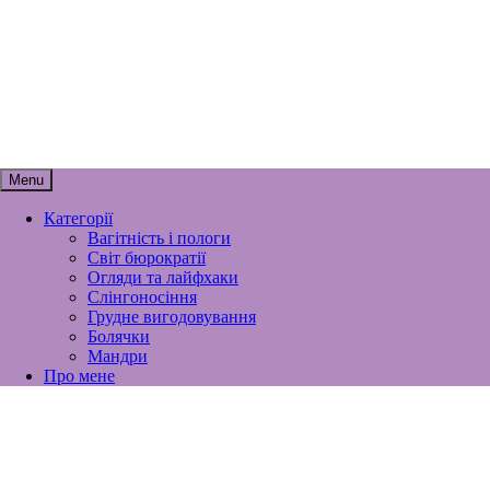
Skip
мамунця
to
content
спогади, роздуми і лайфхаки
материнства
Menu
Категорії
Вагітність і пологи
Світ бюрократії
Огляди та лайфхаки
Слінгоносіння
Грудне вигодовування
Болячки
Мандри
Про мене