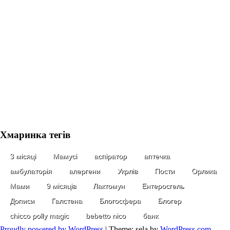
Хмаринка тегів
3 місяці
Мамусі
аспіратор
аптечка
амбулаторія
алергени
Укрлів
Пости
Орлика
Мами
9 місяців
Лактомун
Ентеросгель
Дописи
Галстена
Блогосфера
Блогер
chicco polly magic
bebetto nico
банк
Proudly powered by WordPress
|
Theme: sela by
WordPress.com
.