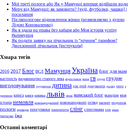
Мої треті пологи або Як у Мамунці вперше відійшли води
Мерч від Мамунці: як замовити? [худі, футболки, чашки] |
посилання
Післяпологове відновлення жінки (розмовляємо з дулою
Лідою Коноваленко)
Як я здала на права без хабаря або Моя історія успіху
#кермунця
Як подати заявку на лічильник із “нічним” тарифом?
Двохзонний лічильник [інструкція]
Хмара тегів
Україна
Мамунця
Блог
2017
блог для мам
2016
ВСЛ
гв
грудне
вагітність
видавництво старого лева
відпочинок
візок
груди
дитина
вигодовування
документи
ерго
для дітей
грудничок
досвід
з
львів
мамський блог
мандри
книга
моя
книги
книжка
дитиною
літак
немовля
огляд
історія
новонароджені
подорож
паспорт
новонароджений
слінг
пологи
прогулянки
слінгомама
рапопорта
сон
прикорм
цнап
їжа
читаємо
Останні коментарі