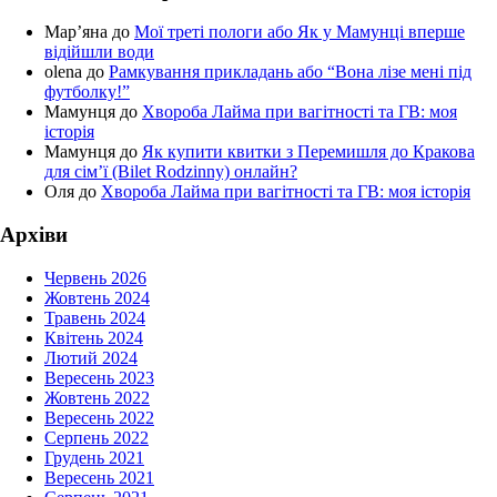
Мар’яна
до
Мої треті пологи або Як у Мамунці вперше
відійшли води
olena
до
Рамкування прикладань або “Вона лізе мені під
футболку!”
Мамунця
до
Хвороба Лайма при вагітності та ГВ: моя
історія
Мамунця
до
Як купити квитки з Перемишля до Кракова
для сім’ї (Bilet Rodzinny) онлайн?
Оля
до
Хвороба Лайма при вагітності та ГВ: моя історія
Архіви
Червень 2026
Жовтень 2024
Травень 2024
Квітень 2024
Лютий 2024
Вересень 2023
Жовтень 2022
Вересень 2022
Серпень 2022
Грудень 2021
Вересень 2021