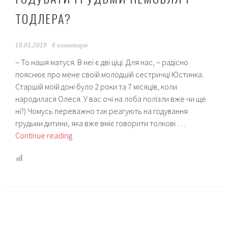
ТОДЛЕРА?
18.01.2019
6 коментарів
– То нашя матуся. В неї є дві ціці. Для нас, – радісно
пояснює про мене своїй молодшій сестричці Юстинка.
Старшій моїй доні було 2 роки та 7 місяців, коли
народилася Олеся. У вас очі на лоба полізли вже чи ще
ні?) Чомусь переважно так реагують на годування
грудьми дитини, яка вже вміє говорити толкові …
Тандем
Continue reading
у
грудному
вигодовуванні
або
Як
це:
годувати