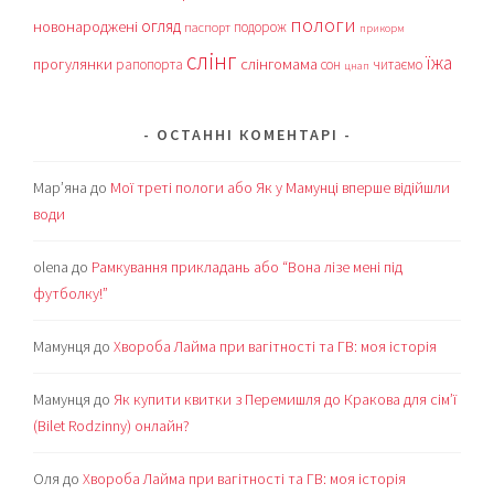
пологи
огляд
новонароджені
подорож
паспорт
прикорм
слінг
їжа
прогулянки
слінгомама
рапопорта
сон
читаємо
цнап
ОСТАННІ КОМЕНТАРІ
Мар’яна
до
Мої треті пологи або Як у Мамунці вперше відійшли
води
olena
до
Рамкування прикладань або “Вона лізе мені під
футболку!”
Мамунця
до
Хвороба Лайма при вагітності та ГВ: моя історія
Мамунця
до
Як купити квитки з Перемишля до Кракова для сім’ї
(Bilet Rodzinny) онлайн?
Оля
до
Хвороба Лайма при вагітності та ГВ: моя історія