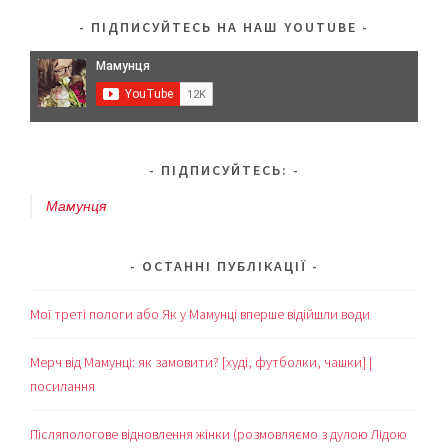
грудьми
ПІДПИСУЙТЕСЬ НА НАШ YOUTUBE
немовля
і
тодлера?
ПІДПИСУЙТЕСЬ:
Мамунця
ОСТАННІ ПУБЛІКАЦІЇ
Мої треті пологи або Як у Мамунці вперше відійшли води
Мерч від Мамунці: як замовити? [худі, футболки, чашки] |
посилання
Післяпологове відновлення жінки (розмовляємо з дулою Лідою