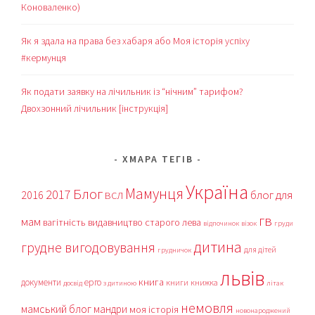
Коноваленко)
Як я здала на права без хабаря або Моя історія успіху
#кермунця
Як подати заявку на лічильник із “нічним” тарифом?
Двохзонний лічильник [інструкція]
ХМАРА ТЕГІВ
Україна
Мамунця
Блог
2017
блог для
2016
ВСЛ
гв
мам
вагітність
видавництво старого лева
відпочинок
візок
груди
дитина
грудне вигодовування
для дітей
грудничок
львів
книга
документи
ерго
книги
книжка
досвід
з дитиною
літак
немовля
мамський блог
мандри
моя історія
новонароджений