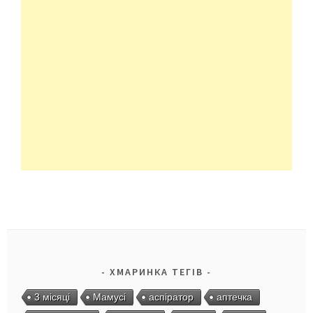
ХМАРИНКА ТЕГІВ
3 місяці
Мамусі
аспіратор
аптечка