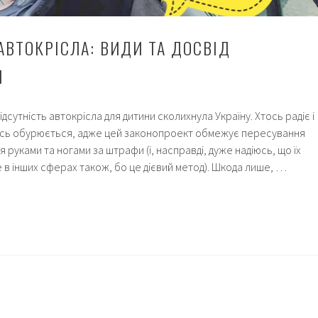
АВТОКРІСЛА: ВИДИ ТА ДОСВІД
Я
дсутність автокрісла для дитини сколихнула Україну. Хтось радіє і
тось обурюється, адже цей законопроект обмежує пересування
 я руками та ногами за штрафи (і, насправді, дуже надіюсь, що їх
е в інших сферах також, бо це дієвий метод). Шкода лише, …
сла:
стання