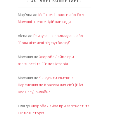
ОСТАННІ КОМЕНТАРІ
Мар’яна
до
Мої треті пологи або Як у
Мамунці вперше відійшли води
olena
до
Рамкування прикладань або
“Вона лізе мені під футболку!”
Мамунця
до
Хвороба Лайма при
вагітності та ГВ: моя історія
Мамунця
до
Як купити квитки з
Перемишля до Кракова для сім’ї (Bilet
Rodzinny) онлайн?
Оля
до
Хвороба Лайма при вагітності та
ГВ: моя історія