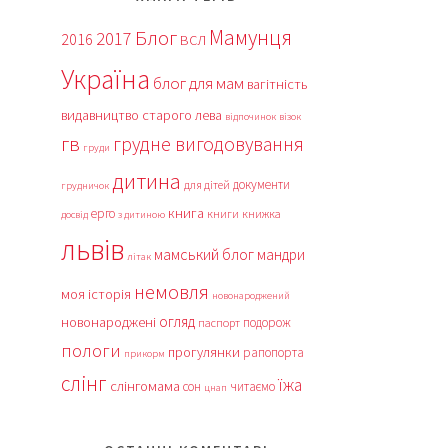
Мамунця
Блог
2017
2016
ВСЛ
Україна
блог для мам
вагітність
видавництво старого лева
відпочинок
візок
гв
грудне вигодовування
груди
дитина
документи
для дітей
грудничок
книга
ерго
книги
книжка
досвід
з дитиною
львів
мамський блог
мандри
літак
немовля
моя історія
новонароджений
огляд
новонароджені
подорож
паспорт
пологи
прогулянки
рапопорта
прикорм
слінг
їжа
слінгомама
сон
читаємо
цнап