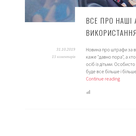
ВСЕ ПРО НАШІ 
ВИКОРИСТАНН
Новина про штрафи за ві
31.10.2019
каже "давно пора", а х
15 коментарів
осіб із дітьми. Особисто
буде все більше і більш
Все
Continue reading
про
наші
автокрі
види
та
досвід
викори