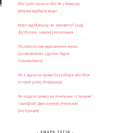
Мої треті пологи або Як у Мамунці
вперше відійшли води
Мерч від Мамунці: як замовити? [худі,
футболки, чашки] | посилання
Післяпологове відновлення жінки
(розмовляємо з дулою Лідою
Коноваленко)
Як я здала на права без хабаря або Моя
історія успіху #кермунця
Як подати заявку на лічильник із “нічним”
тарифом? Двохзонний лічильник
[інструкція]
ХМАРА ТЕГІВ