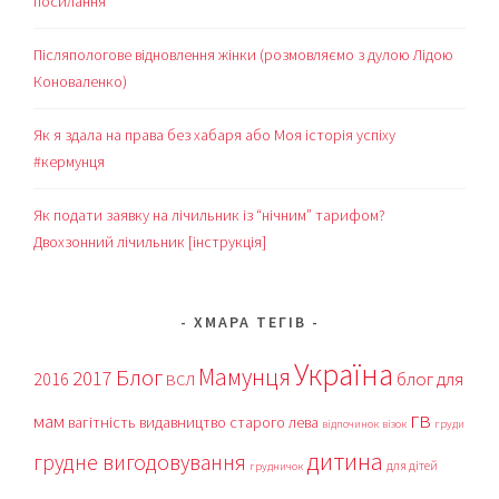
посилання
Післяпологове відновлення жінки (розмовляємо з дулою Лідою
Коноваленко)
Як я здала на права без хабаря або Моя історія успіху
#кермунця
Як подати заявку на лічильник із “нічним” тарифом?
Двохзонний лічильник [інструкція]
ХМАРА ТЕГІВ
Україна
Мамунця
Блог
2017
блог для
2016
ВСЛ
гв
мам
вагітність
видавництво старого лева
відпочинок
візок
груди
дитина
грудне вигодовування
для дітей
грудничок