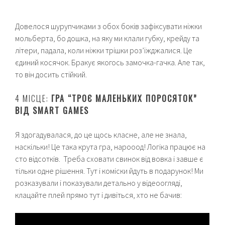
Довелося шурупчиками з обох боків зафіксувати ніжки
мольберта, бо дошка, на яку ми клали губку, крейду та
літери, падала, коли ніжки трішки роз’їжджалися. Це
єдиний косячок. Бракує якогось замочка-гачка. Але так,
то він досить стійкий.
4 МІСЦЕ:
ГРА “ТРОЄ МАЛЕНЬКИХ ПОРОСЯТОК”
ВІД SMART GAMES
Я здогадувалася, до це щось класне, але не знала,
наскільки! Це така крута гра, нарооод! Логіка працює на
сто відсотків. Треба сховати свинок від вовка і завше є
тільки одне рішення. Тут і коміски йдуть в подарунок! Ми
розказували і показували детально у відеоогляді,
клацайте плей прямо тут і дивіться, хто не бачив: