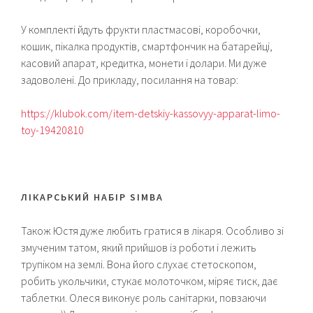
У комплекті йдуть фрукти пластмасові, коробочки,
кошик, пікалка продуктів, смартфончик на батарейці,
касовий апарат, кредитка, монети і долари. Ми дуже
задоволені. До прикладу, посилання на товар:
https://klubok.com/item-detskiy-kassovyy-apparat-limo-
toy-19420810
ЛІКАРСЬКИЙ НАБІР SIMBA
Також Юстя дуже любить гратися в лікаря. Особливо зі
змученим татом, який прийшов із роботи і лежить
трупіком на землі. Вона його слухає стетоскопом,
робить укольчики, стукає молоточком, міряє тиск, дає
таблетки. Олеся виконує роль санітарки, повзаючи