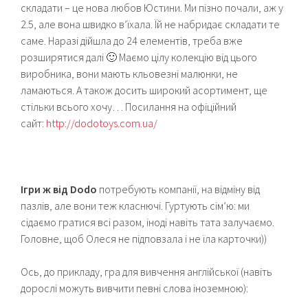
складати – це нова любов Юстини. Ми пізно почали, аж у
2.5, але вона швидко в’їхала. Їй не набридає складати те
саме. Наразі дійшла до 24 елементів, треба вже
розширятися далі 🙂 Маємо цілу колекцію від цього
виробника, вони мають кльовезні малюнки, не
ламаються. А також досить широкий асортимент, ще
стільки всього хочу… Посилання на офіційний
сайт:
http://dodotoys.com.ua/
Ігри ж від Dodo
потребують компанії, на відміну від
пазлів, але вони теж класнючі. Гуртують сім’ю: ми
сідаємо гратися всі разом, іноді навіть тата залучаємо.
Головне, щоб Олеся не підповзала і не їла карточки))
Ось, до прикладу, гра для вивчення англійської (навіть
дорослі можуть вивчити певні слова іноземною):