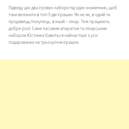
Підведу цих два ігрових набори під один знаменник, щоб
таки вклинити в топ-5 дві іграшки. Як не як, в одній ти
продавець/покупець, в іншій – лікар. Теж працюють
добре ролі. Саме касовим апаратом та лікарським
набором Юстинка бавиться найчастіше з усіх
подарованих на трьохріччя іграшок.