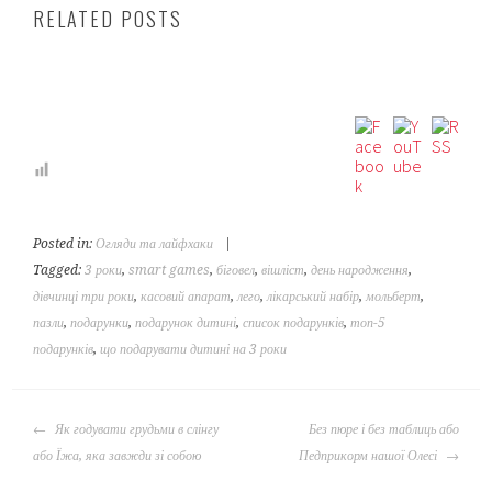
RELATED POSTS
Posted in:
Огляди та лайфхаки
|
Tagged:
3 роки
,
smart games
,
біговел
,
вішліст
,
день народження
,
дівчинці три роки
,
касовий апарат
,
лего
,
лікарський набір
,
мольберт
,
пазли
,
подарунки
,
подарунок дитині
,
список подарунків
,
топ-5
подарунків
,
що подарувати дитині на 3 роки
POST
Як годувати грудьми в слінгу
Без пюре і без таблиць або
NAVIGATION
або Їжа, яка завжди зі собою
Педприкорм нашої Олесі