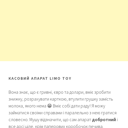
КАСОВИЙ АПАРАТ LIMO TOY
Вона знає, що є гривні, євро та долари, вміє зробити
знижку, розрахувати карткою, втулити грушку замість
молока, якого нема 😁 Вміє собі дати раду! Я можу
займатися своїми справами і паралельно з нею гратися
словесно. Мушу відзначити, що сам апарат
добротний
і
все досі ціле, крім паперових коробочок печива.