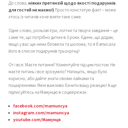
До слова,
ніяких претензій щодо якості подарунків
для гостей не маємо!)
Просто констатую факт – може
хтось із читачів хоче взяти таке саме.
Одне слово, рольові ігри, логічні та творчі завдання – це
саме те, що потрібно дитині в 3 роки. Єдине, що додам,
якщо у вас ще нема біговела та шолома, то я б вписала
його в список подарунків трьохрічці!
От і все. Маєте питання? Коментуйте під цим постом. Не
маєте питань і все зрозуміло? Напишіть, якщо було
корисно, або дайте знати своїми лайками та
поширеннями. Мені важливо бачити вашу реакцію! А ще
підписуйтесь на Мамунцю в соцмережах:
facebook.com/mamuncya
instagram.com/mamuncya
youtube.com/Мамунця