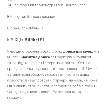
14. Електронний термометр Braun Thermo Scan
Виберу топ-5 із подарованого.
Що зайшло найбільше?
5 МІСЦЕ:
МОЛЬБЕРТ
У нас двосторонній: з одного боку
дошка для крейди
, з
іншого –
магнітна дошка
для маркерів. У комплекті
також йдуть кириличні літери на магнітах – Юстина
пробує завдяки ним складати прості слова на 3-4 букви.
Загалом вона обожнює малювати і часто на дошці
красуються наші портрети. Маркери, на жаль, не може
ніяк навчитися закривати ковпачком за собою, тому я
час від часу їх конфісковую. Малює щодня, відколи
подарували!