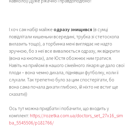
навколо)) Дуже ржачно і правдоподібно!
І хоч сам набір майже
одразу знищився
(в сумці
повідлітали кишеньки всередині, трубка зі стетоскопа
вилазить тощо), а торбинка мені виглядає не надто
зручною, бо з неї все вивалюється одразу, як відкрити
(вона на кнопках), але Юстя обожнює ним гратися.
Навіть на прийомі в нашого сімейного лікаря це дало свої
плоди – вона чемно дихала, піднявши футболку, коли її
слухали. Так трепетно було за цим спостерігати, бо
вона сама почала дихати глибоко, їй ніхто не встиг ще
сказати))
Ось тут можна придбати і побачити, що входить у
комплект:
https://rozetka.com.ua/doctors_set_27x16_sim
ba_5545506/p181766/