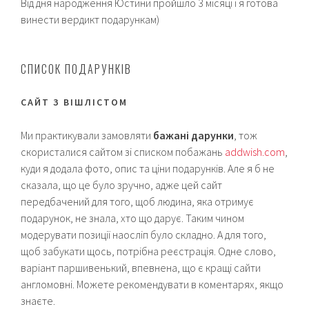
Від дня народження Юстини пройшло 3 місяці і я готова
винести вердикт подарункам)
СПИСОК ПОДАРУНКІВ
САЙТ З ВІШЛІСТОМ
Ми практикували замовляти
бажані дарунки
, тож
скористалися сайтом зі списком побажань
addwish.com
,
куди я додала фото, опис та ціни подарунків. Але я б не
сказала, що це було зручно, адже цей сайт
передбачений для того, щоб людина, яка отримує
подарунок, не знала, хто що дарує. Таким чином
модерувати позиції наосліп було складно. А для того,
щоб забукати щось, потрібна реєстрація. Одне слово,
варіант паршивенький, впевнена, що є кращі сайти
англомовні. Можете рекомендувати в коментарях, якщо
знаєте.