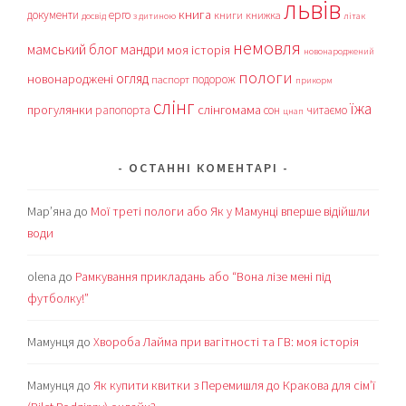
львів
книга
документи
ерго
книги
книжка
досвід
з дитиною
літак
немовля
мамський блог
мандри
моя історія
новонароджений
пологи
огляд
новонароджені
подорож
паспорт
прикорм
слінг
їжа
прогулянки
слінгомама
рапопорта
сон
читаємо
цнап
ОСТАННІ КОМЕНТАРІ
Мар’яна
до
Мої треті пологи або Як у Мамунці вперше відійшли
води
olena
до
Рамкування прикладань або “Вона лізе мені під
футболку!”
Мамунця
до
Хвороба Лайма при вагітності та ГВ: моя історія
Мамунця
до
Як купити квитки з Перемишля до Кракова для сім’ї