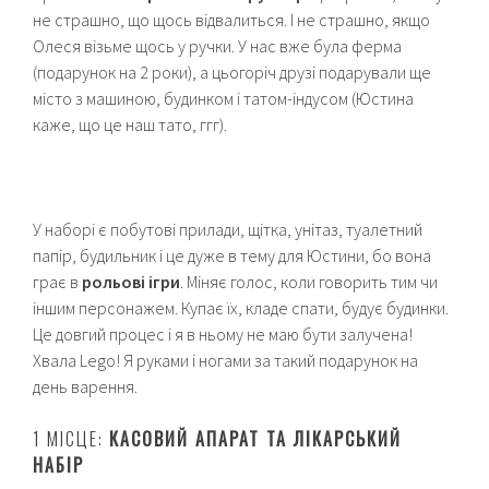
не страшно, що щось відвалиться. І не страшно, якщо
Олеся візьме щось у ручки. У нас вже була ферма
(подарунок на 2 роки), а цьогоріч друзі подарували ще
місто з машиною, будинком і татом-індусом (Юстина
каже, що це наш тато, ггг).
У наборі є побутові прилади, щітка, унітаз, туалетний
папір, будильник і це дуже в тему для Юстини, бо вона
грає в
рольові ігри
. Міняє голос, коли говорить тим чи
іншим персонажем. Купає їх, кладе спати, будує будинки.
Це довгий процес і я в ньому не маю бути залучена!
Хвала Lego! Я руками і ногами за такий подарунок на
день варення.
1 МІСЦЕ:
КАСОВИЙ АПАРАТ ТА ЛІКАРСЬКИЙ
НАБІР