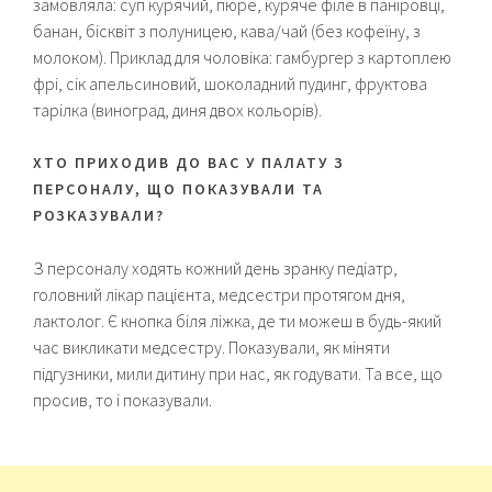
замовляла: суп курячий, пюре, куряче філе в паніровці,
банан, бісквіт з полуницею, кава/чай (без кофеїну, з
молоком). Приклад для чоловіка: гамбургер з картоплею
фрі, сік апельсиновий, шоколадний пудинг, фруктова
тарілка (виноград, диня двох кольорів).
ХТО ПРИХОДИВ ДО ВАС У ПАЛАТУ З
ПЕРСОНАЛУ, ЩО ПОКАЗУВАЛИ ТА
РОЗКАЗУВАЛИ?
З персоналу ходять кожний день зранку педіатр,
головний лікар пацієнта, медсестри протягом дня,
лактолог. Є кнопка біля ліжка, де ти можеш в будь-який
час викликати медсестру. Показували, як міняти
підгузники, мили дитину при нас, як годувати. Та все, що
просив, то і показували.