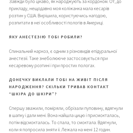
Завжди було цікаво, як народжують за кордоном. От, до
прикладу, нещодавно моя коліжанка мала кесарів
розтин у США. Вирішила, користуючись нагодою,
розпитати в неї особливості пологів в Америці.
ЯКУ АНЕСТЕЗІЮ ТОБІ РОБИЛИ?
Спинальний наркоз, є одним з різновидів епідуральної
анестезії. Таке знеболююче застосовується при
кесаревому розтині і при простих пологах.
ДОНЕЧКУ ВИКЛАЛИ ТОБІ НА ЖИВІТ ПІСЛЯ
НАРОДЖЕННЯ? СКІЛЬКИ ТРИВАВ КОНТАКТ
“ШКІРА ДО ШКІРИ”?
Спершу зважили, поміряли, обрізали пуповину, вдягнули
в шапку і дали мені. Вона найшла цицю і присмокталась,
потім відсмокталась. То спала, то смоктала. Вдягнули,
коли я попросила зняти її. Лежала на мені 12 годин.