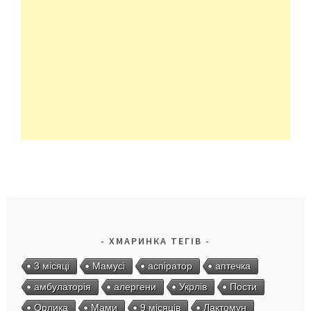
ХМАРИНКА ТЕГІВ
3 місяці
Мамусі
аспіратор
аптечка
амбулаторія
алергени
Укрлів
Пости
Орлика
Мами
9 місяців
Лактомун