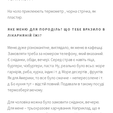
На чоло приклеюють термометр , чорна стрічка, як
пластир.
ЯКЕ МЕНЮ ДЛЯ ПОРОДІЛЬ? ЩО ТЕБЕ ВРАЗИЛО В
ЛІКАРНЯНІЙ ЇЖІ?
Меню дуже різноманітне, виглядало, як меню в кафешці.
Замовляти треба за номером телефону, який вказаний.
Є сніданки, обіди, вечері. Серед страв є навіть піца,
бургери, чізбургери, паста. Ну, реально було всьо: море
гарнірів, риба, курка, індик і т. д. Море десертів , фруктів.
Як для Америки, то все було смачне – непересолене і т.
д. Бо кухня тут – відстій повний. Подавали в такому посуді
термозберігаючому.
Для чоловіка можна було замовити сніданок, вечерю.
Для мене – трьохразове харчування. Наприклад, що я