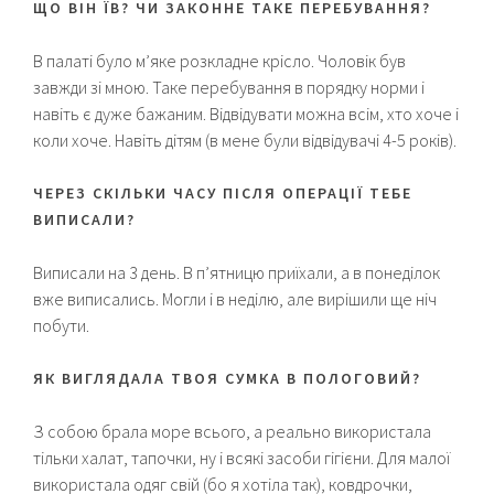
ЩО ВІН ЇВ? ЧИ ЗАКОННЕ ТАКЕ ПЕРЕБУВАННЯ?
В палаті було м’яке розкладне крісло. Чоловік був
завжди зі мною. Таке перебування в порядку норми і
навіть є дуже бажаним. Відвідувати можна всім, хто хоче і
коли хоче. Навіть дітям (в мене були відвідувачі 4-5 років).
ЧЕРЕЗ СКІЛЬКИ ЧАСУ ПІСЛЯ ОПЕРАЦІЇ ТЕБЕ
ВИПИСАЛИ?
Виписали на 3 день. В п’ятницю приїхали, а в понеділок
вже виписались. Могли і в неділю, але вирішили ще ніч
побути.
ЯК ВИГЛЯДАЛА ТВОЯ СУМКА В ПОЛОГОВИЙ?
З собою брала море всього, а реально використала
тільки халат, тапочки, ну і всякі засоби гігієни. Для малої
використала одяг свій (бо я хотіла так), ковдрочки,