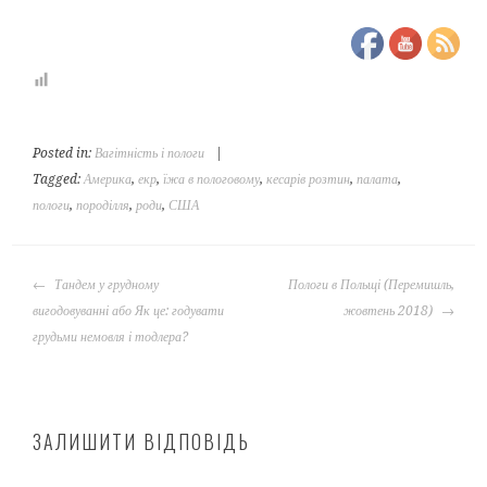
Posted in:
Вагітність і пологи
|
Tagged:
Америка
,
екр
,
їжа в пологовому
,
кесарів розтин
,
палата
,
пологи
,
породілля
,
роди
,
США
POST
Тандем у грудному
Пологи в Польщі (Перемишль,
NAVIGATION
вигодовуванні або Як це: годувати
жовтень 2018)
грудьми немовля і тодлера?
ЗАЛИШИТИ ВІДПОВІДЬ