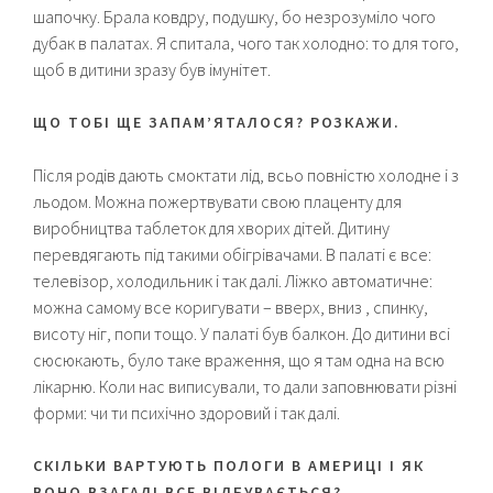
шапочку. Брала ковдру, подушку, бо незрозуміло чого
дубак в палатах. Я спитала, чого так холодно: то для того,
щоб в дитини зразу був імунітет.
ЩО ТОБІ ЩЕ ЗАПАМ’ЯТАЛОСЯ? РОЗКАЖИ.
Після родів дають смоктати лід, всьо повністю холодне і з
льодом. Можна пожертвувати свою плаценту для
виробництва таблеток для хворих дітей. Дитину
перевдягають під такими обігрівачами. В палаті є все:
телевізор, холодильник і так далі. Ліжко автоматичне:
можна самому все коригувати – вверх, вниз , спинку,
висоту ніг, попи тощо. У палаті був балкон. До дитини всі
сюсюкають, було таке враження, що я там одна на всю
лікарню. Коли нас виписували, то дали заповнювати різні
форми: чи ти психічно здоровий і так далі.
СКІЛЬКИ ВАРТУЮТЬ ПОЛОГИ В АМЕРИЦІ І ЯК
ВОНО ВЗАГАЛІ ВСЕ ВІДБУВАЄТЬСЯ?