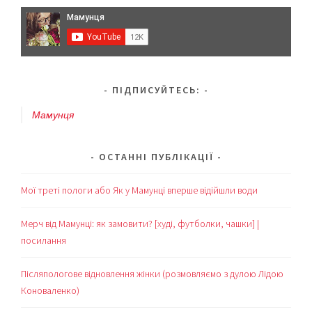
ПІДПИСУЙТЕСЬ:
Мамунця
ОСТАННІ ПУБЛІКАЦІЇ
Мої треті пологи або Як у Мамунці вперше відійшли води
Мерч від Мамунці: як замовити? [худі, футболки, чашки] |
посилання
Післяпологове відновлення жінки (розмовляємо з дулою Лідою
Коноваленко)