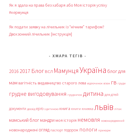
Як я здала на права без хабаря або Моя історія успіху
#кермунця
Як подати заявку на лічильник із “нічним” тарифом?
Двохзонний лічильник [інструкція]
ХМАРА ТЕГІВ
Україна
Мамунця
Блог
2017
блог для
2016
ВСЛ
гв
мам
вагітність
видавництво старого лева
відпочинок
візок
груди
дитина
грудне вигодовування
для дітей
грудничок
львів
книга
документи
ерго
книги
книжка
досвід
з дитиною
літак
немовля
мамський блог
мандри
моя історія
новонароджений
пологи
огляд
новонароджені
подорож
паспорт
прикорм