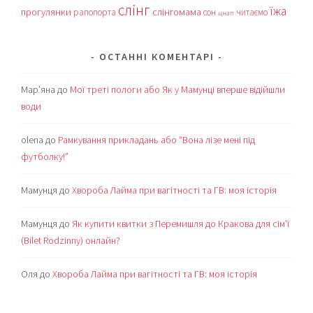
слінг
їжа
прогулянки
слінгомама
рапопорта
сон
читаємо
цнап
ОСТАННІ КОМЕНТАРІ
Мар’яна
до
Мої треті пологи або Як у Мамунці вперше відійшли
води
olena
до
Рамкування прикладань або “Вона лізе мені під
футболку!”
Мамунця
до
Хвороба Лайма при вагітності та ГВ: моя історія
Мамунця
до
Як купити квитки з Перемишля до Кракова для сім’ї
(Bilet Rodzinny) онлайн?
Оля
до
Хвороба Лайма при вагітності та ГВ: моя історія