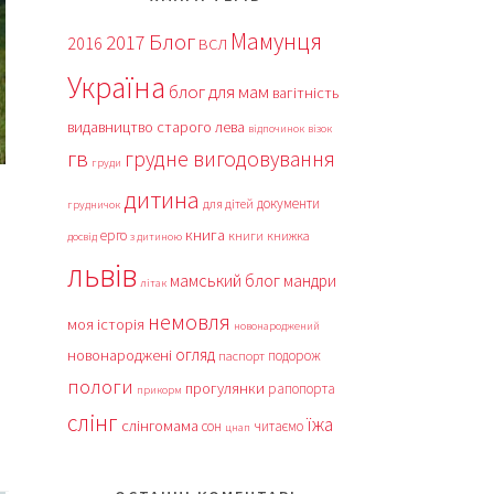
Мамунця
Блог
2017
2016
ВСЛ
Україна
блог для мам
вагітність
видавництво старого лева
відпочинок
візок
гв
грудне вигодовування
груди
дитина
документи
для дітей
грудничок
книга
ерго
книги
книжка
досвід
з дитиною
львів
мамський блог
мандри
літак
немовля
моя історія
новонароджений
огляд
новонароджені
подорож
паспорт
пологи
прогулянки
рапопорта
прикорм
слінг
їжа
слінгомама
сон
читаємо
цнап