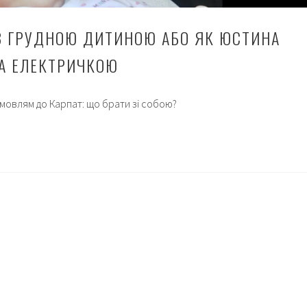
[
д
З ГРУДНОЮ ДИТИНОЮ АБО ЯК ЮСТИНА
Б
к
А ЕЛЕКТРИЧКОЮ
мовлям до Карпат: що брати зі собою?