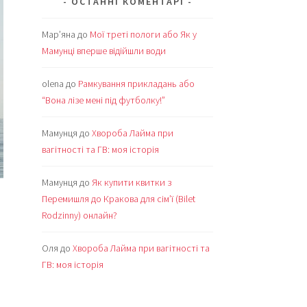
ОСТАННІ КОМЕНТАРІ
Мар’яна
до
Мої треті пологи або Як у
Мамунці вперше відійшли води
olena
до
Рамкування прикладань або
“Вона лізе мені під футболку!”
Мамунця
до
Хвороба Лайма при
вагітності та ГВ: моя історія
Мамунця
до
Як купити квитки з
Перемишля до Кракова для сім’ї (Bilet
Rodzinny) онлайн?
Оля
до
Хвороба Лайма при вагітності та
ГВ: моя історія