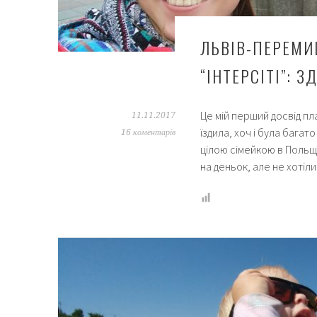
ЛЬВІВ-ПЕРЕМИ
“ІНТЕРСІТІ”: 
Це мій перший досвід пл
11.11.2017
їздила, хоч і була багат
16 коментарів
цілою сімейкою в Польщу
на деньок, але не хотіл