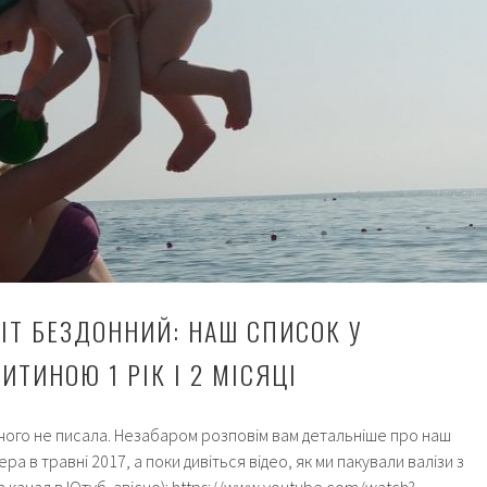
ВІТ БЕЗДОННИЙ: НАШ СПИСОК У
ИТИНОЮ 1 РІК І 2 МІСЯЦІ
ічого не писала. Незабаром розповім вам детальніше про наш
а в травні 2017, а поки дивіться відео, як ми пакували валізи з