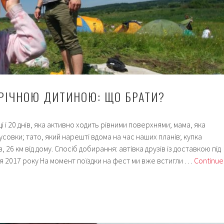
паролі
 РІЧНОЮ ДИТИНОЮ: ЩО БРАТИ?
яці і 20 днів, яка активно ходить рівними поверхнями; мама, яка
усовки; тато, який нарешті вдома на час наших планів; купка
в, 26 км від дому. Спосіб добирання: автівка друзів із доставкою під
рвня 2017 року На момент поїздки на фест ми вже встигли …
Continue