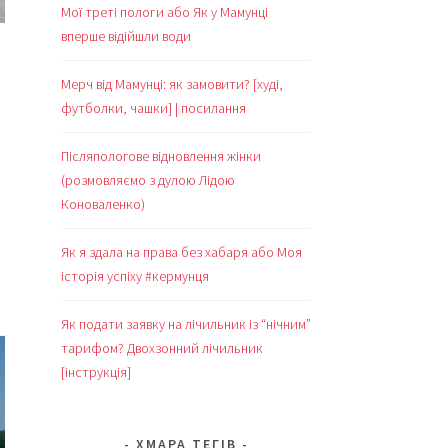
Мої треті пологи або Як у Мамунці
вперше відійшли води
Мерч від Мамунці: як замовити? [худі,
футболки, чашки] | посилання
Післяпологове відновлення жінки
(розмовляємо з дулою Лідою
Коноваленко)
Як я здала на права без хабаря або Моя
історія успіху #кермунця
Як подати заявку на лічильник із “нічним”
тарифом? Двохзонний лічильник
[інструкція]
ХМАРА ТЕГІВ