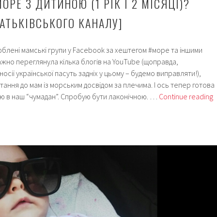
ОРЕ З ДИТИНОЮ (1 РІК І 2 МІСЯЦІ)?
АТЬКІВСЬКОГО КАНАЛУ]
блені мамські групи у Facebook за хештегом #море та іншими
жно переглянула кілька блогів на YouTube (щоправда,
осії української пасуть задніх у цьому – будемо виправляти!),
тання до мам із морським досвідом за плечима. І ось тепер готова
ую в наш “чумадан”. Спробую бути лаконічною. …
Continue reading
в
н
м
з
д
(
р
і
2
м