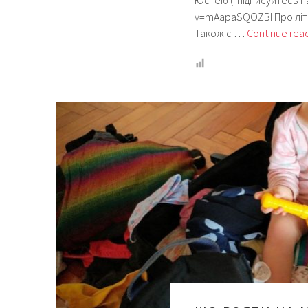
Юстею (і підписуйтесь н
v=mAapaSQOZBI Про літак,
Також є …
Continue rea