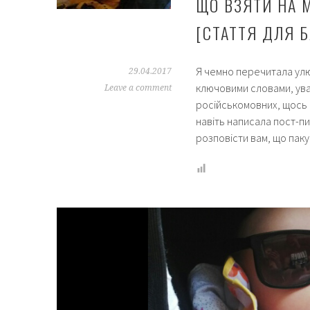
ЩО ВЗЯТИ НА М
[СТАТТЯ ДЛЯ Б
Я чемно перечитала улю
29.04.2017
ключовими словами, ува
Leave a comment
російськомовних, щось н
навіть написала пост-пи
розповісти вам, що пак