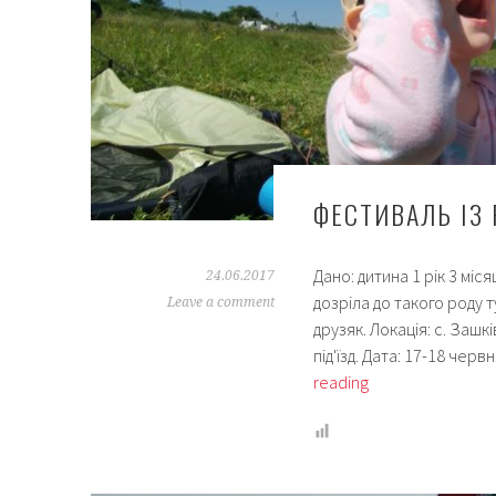
ФЕСТИВАЛЬ ІЗ
Дано: дитина 1 рік 3 міс
24.06.2017
дозріла до такого роду т
Leave a comment
друзяк. Локація: с. Зашкі
під'їзд. Дата: 17-18 че
Фестиваль
reading
із
річною
дитиною:
що