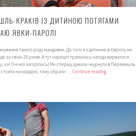
ШЛЬ-КРАКІВ ІЗ ДИТИНОЮ ПОТЯГАМИ
ЗДАЮ ЯВКИ-ПАРОЛІ
анування такого роду мандрівки. До того я з дитиною в Європу не
о де за своїх 26 років. А тут нарешті трапилась нагода вирватися
, ха! Очі мої загорілись) Ми спершу думали чкурнути в Перемишль
Львів-
и стояти на кордоні, тому обрали …
Continue reading
Перемишль-
Краків
із
дитиною
потягами
“інтерсіті”:
здаю
явки-