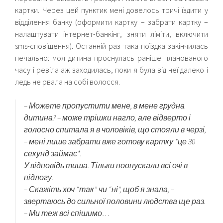
картки. Через цей пунктик мені довелось тричі їздити у
відділення банку (оформити картку – забрати картку –
налаштувати інтернет-банкінг, зняти ліміти, включити
sms-сповіщення). Останній раз така поїздка закінчилась
печально: моя дитина проснулась раніше планованого
часу і ревіла аж заходилась, поки я була від неї далеко і
ледь не рвала на собі волосся.
– Можете пропустити мене, в мене грудна
дитина? – може трішки нагло, але відверто і
голосно спитала я в чоловіків, що стояли в черзі,
– мені лише забрати вже готову картку *це 30
секунд займає*.
У відповідь тиша. Тільки поопускали всі очі в
підлогу.
– Скажіть хоч “так” чи “ні”, щоб я знала, –
звертаюсь до сильної половини людства ще раз.
– Ми теж всі спішимо…