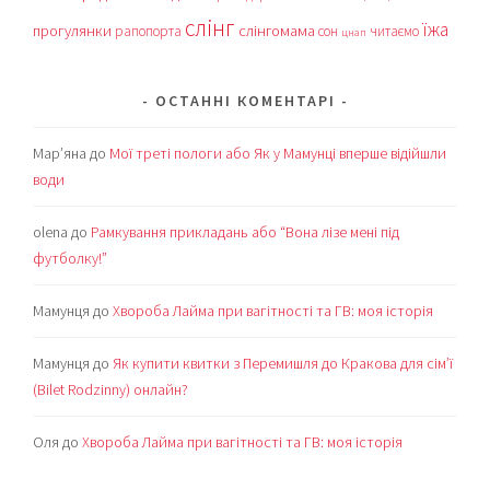
слінг
їжа
прогулянки
слінгомама
рапопорта
сон
читаємо
цнап
ОСТАННІ КОМЕНТАРІ
Мар’яна
до
Мої треті пологи або Як у Мамунці вперше відійшли
води
olena
до
Рамкування прикладань або “Вона лізе мені під
футболку!”
Мамунця
до
Хвороба Лайма при вагітності та ГВ: моя історія
Мамунця
до
Як купити квитки з Перемишля до Кракова для сім’ї
(Bilet Rodzinny) онлайн?
Оля
до
Хвороба Лайма при вагітності та ГВ: моя історія