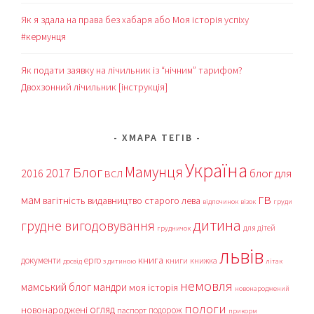
Як я здала на права без хабаря або Моя історія успіху
#кермунця
Як подати заявку на лічильник із “нічним” тарифом?
Двохзонний лічильник [інструкція]
ХМАРА ТЕГІВ
Україна
Мамунця
Блог
2017
блог для
2016
ВСЛ
гв
мам
вагітність
видавництво старого лева
відпочинок
візок
груди
дитина
грудне вигодовування
для дітей
грудничок
львів
книга
документи
ерго
книги
книжка
досвід
з дитиною
літак
немовля
мамський блог
мандри
моя історія
новонароджений
пологи
огляд
новонароджені
подорож
паспорт
прикорм