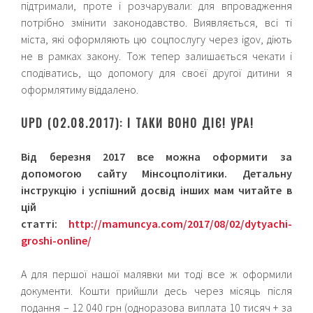
підтримали, проте і розчарували: для впровадження
потрібно змінити законодавство. Виявляється, всі ті
міста, які оформляють цю соцпослугу через igov, діють
не в рамках закону. Тож тепер залишається чекати і
сподіватись, що допомогу для своєї другої дитини я
оформлятиму віддалено.
UPD (02.08.2017): І ТАКИ ВОНО ДІЄ! УРА!
Від березня 2017 все можна оформити за
допомогою сайту Мінсоцполітики. Детальну
інструкцію і успішний досвід інших мам читайте в
цій
статті:
http://mamuncya.com/2017/08/02/dytyachi-
groshi-online/
А для першої нашої малявки ми тоді все ж оформили
документи. Кошти прийшли десь через місяць після
подання – 12 040 грн (одноразова виплата 10 тисяч + за