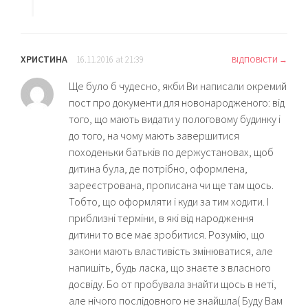
ХРИСТИНА
16.11.2016 at 21:39
ВІДПОВІСТИ
Ще було б чудесно, якби Ви написали окремий
пост про документи для новонародженого: від
того, що мають видати у пологовому будинку і
до того, на чому мають завершитися
походеньки батьків по держустановах, щоб
дитина була, де потрібно, оформлена,
зареєстрована, прописана чи ще там щось.
Тобто, що оформляти і куди за тим ходити. І
приблизні терміни, в які від народження
дитини то все має зробитися. Розумію, що
закони мають властивість змінюватися, але
напишіть, будь ласка, що знаєте з власного
досвіду. Бо от пробувала знайти щось в неті,
але нічого послідовного не знайшла( Буду Вам