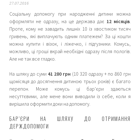
27.07.2016
Соціальну допомогу при народженні дитини можна
оформляти не одразу, на це держава дає
12 місяців
.
Проте, кому не завадить лишніх 10 із хвостиком тисяч
гривень, які виплачують одним платежем? За ці кошти
можна купити і візок, і ліжечко, і підгузники. Комусь,
можливо, ці гроші вкрай необхідні одразу після пологів.
Але не так все гладко.
На шляху до суми
41 280 грн
(10 320 одразу + по 860 грн
щомісяця до досягнення дитиною трьох років) є багато
перепон. Може комусь ці бар’єри здаються
несуттєвими, але мене вони виводили із себе, коли я
вирішила оформити доки на допомогу.
БАР’ЄРИ НА ШЛЯХУ ДО ОТРИМАННЯ
ДЕРЖДОПОМОГИ