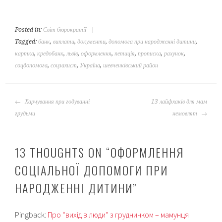
Posted in:
Світ бюрократії
|
Tagged:
банк
,
виплати
,
документи
,
допомога при народженні дитини
,
картка
,
кредобанк
,
львів
,
оформлення
,
петиція
,
прописка
,
рахунок
,
соцдопомога
,
соцзахист
,
Україна
,
шевченківський район
POST
Харчування при годуванні
13 лайфхаків для мам
NAVIGATION
грудьми
немовлят
13 THOUGHTS ON “
ОФОРМЛЕННЯ
СОЦІАЛЬНОЇ ДОПОМОГИ ПРИ
НАРОДЖЕННІ ДИТИНИ
”
Pingback:
Про “вихід в люди” з грудничком – мамунця