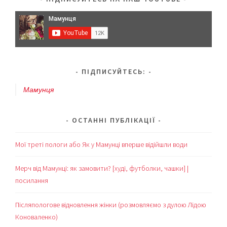
ПІДПИСУЙТЕСЬ:
Мамунця
ОСТАННІ ПУБЛІКАЦІЇ
Мої треті пологи або Як у Мамунці вперше відійшли води
Мерч від Мамунці: як замовити? [худі, футболки, чашки] |
посилання
Післяпологове відновлення жінки (розмовляємо з дулою Лідою
Коноваленко)