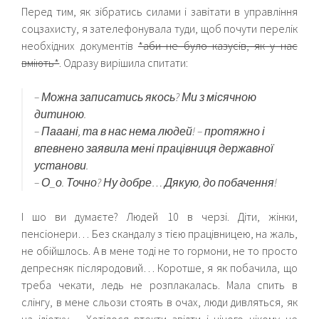
Перед тим, як зібратись силами і завітати в управління
соцзахисту, я зателефонувала туди, щоб почути перелік
необхідних документів
*аби не було казусів, як у нас
вміють*
. Одразу вирішила спитати:
– Можна записатись якось? Ми з місячною
дитиною.
– Пааані, та в нас нема людей! – протяжно і
впевнено заявила мені працівниця державної
установи.
– О_о. Точно? Ну добре… Дякую, до побачення!
І шо ви думаєте? Людей 10 в черзі. Діти, жінки,
пенсіонери… Без скандалу з тією працівницею, на жаль,
не обійшлось. А в мене тоді не то гормони, не то просто
депресняк післяродовий… Коротше, я як побачила, що
треба чекати, ледь не розплакалась. Мала спить в
слінгу, в мене сльози стоять в очах, люди дивляться, як
на ідіотку… Хотілося втекти звідти і нічого нікому не