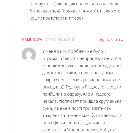
Гарячу лінію (цікаво, як правильно вона мала
би називатися? Гаряча лінія чого?), після чого
кошти поступали миттєво)
MAMUNCYA
20.09.2016 at 23:18
ВІДПОВІСТИ
У мене з цим проблем не було. Я
отримала “листок непрацездатності” в
жіночій консультації після проходження
декретної комісії, з ним пішла у відділ
кадрів своєї фірми. Далі мене нічого не
обходило)) Тоді було Різдво, тож кошти
прийшли не одразу. Але я недовго
чекала, після свят прийшла кругленька
сума. У мене в пості про вагітність
тиждень за тижнем має бути кілька слів
про оформлення цієї допомоги.
Гаряча лінія Мінсоцполітики, мабуть?