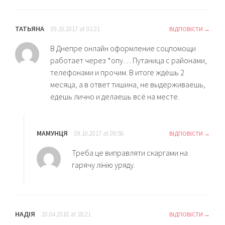
ТАТЬЯНА
09.10.2017 at 01:21
ВІДПОВІСТИ
В Днепре онлайн оформление соцпомощи
работает через *опу… Путаница с районами,
телефонами и прочим. В итоге ждёшь 2
месяца, а в ответ тишина, не выдерживаешь,
едешь лично и делаешь всё на месте.
МАМУНЦЯ
09.10.2017 at 09:58
ВІДПОВІСТИ
Треба це виправляти скаргами на
гарячу лінію уряду.
НАДІЯ
20.04.2018 at 18:21
ВІДПОВІСТИ