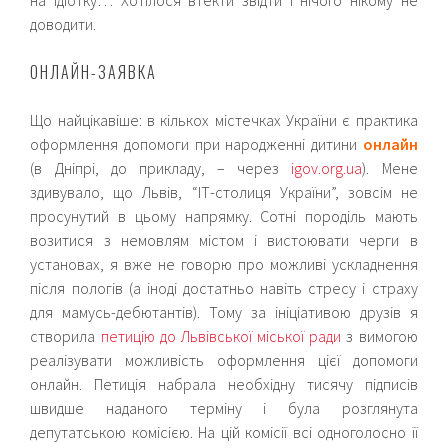
доводити.
ОНЛАЙН-ЗАЯВКА
Що найцікавіше: в
кількох містечках України є практика
оформлення допомоги при народженні дитини
онлайн
(в Дніпрі, до прикладу, – через
igov.org.ua
). Мене
здивувало, що Львів, “ІТ-столиця України”, зовсім не
просунутий в цьому напрямку. Сотні породіль мають
возитися з немовлям містом і вистоювати черги в
установах, я вже не говорю про можливі ускладнення
після пологів (а іноді достатньо навіть стресу і страху
для мамусь-дебютантів). Тому за ініціативою друзів я
створила
петицію до Львівської міської ради
з вимогою
реалізувати можливість оформлення цієї допомоги
онлайн. Петиція набрала необхідну тисячу підписів
швидше наданого терміну і була розглянута
депутатською комісією. На цій комісії всі одноголосно її