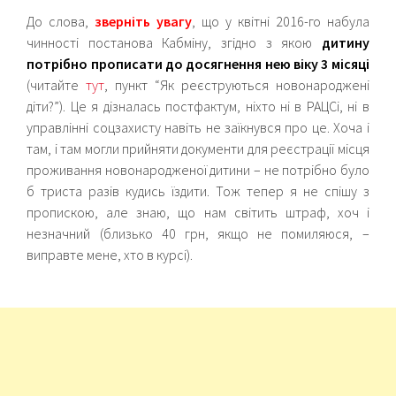
До слова,
зверніть увагу
, що у квітні 2016-го набула
чинності постанова Кабміну, згідно з якою
дитину
потрібно прописати до досягнення нею віку 3 місяці
(читайте
тут
, пункт “Як реєструються новонароджені
діти?”). Це я дізналась постфактум, ніхто ні в РАЦСі, ні в
управлінні соцзахисту навіть не заїкнувся про це. Хоча і
там, і там могли прийняти документи для реєстрації місця
проживання новонародженої дитини – не потрібно було
б триста разів кудись їздити. Тож тепер я не спішу з
пропискою, але знаю, що нам світить штраф, хоч і
незначний (близько 40 грн, якщо не помиляюся, –
виправте мене, хто в курсі).