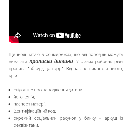
Ще іноді читаю в соцмережах, що від породіль можуть
вимагати
прописки дитини
. У різних районах різні
правила *
абсурдіщє гррр*
. Від нас не вимагали нічого,
крім:
свідоцтво про народження дитини;
його копія;
паспорт матері;
ідентифікаційний код;
окремий соціальний рахунок у банку – аркуш із
реквізитами.