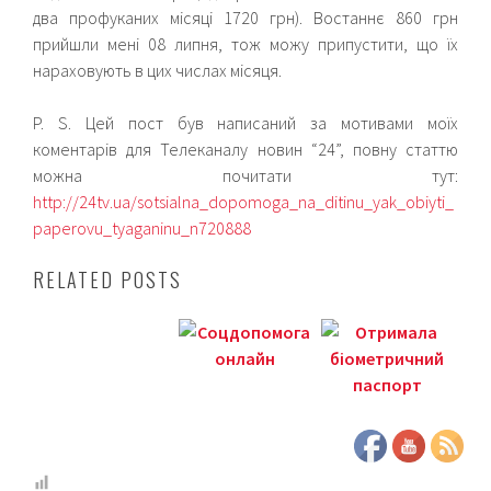
два профуканих місяці 1720 грн). Востаннє 860 грн
прийшли мені 08 липня, тож можу припустити, що їх
нараховують в цих числах місяця.
P. S. Цей пост був написаний за мотивами моїх
коментарів для Телеканалу новин “24”, повну статтю
можна почитати тут:
http://24tv.ua/sotsialna_dopomoga_na_ditinu_yak_obiyti_
paperovu_tyaganinu_n720888
RELATED POSTS