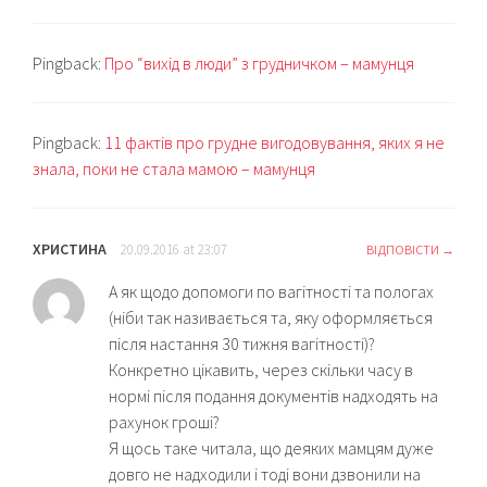
Pingback:
Про “вихід в люди” з грудничком – мамунця
Pingback:
11 фактів про грудне вигодовування, яких я не
знала, поки не стала мамою – мамунця
ХРИСТИНА
20.09.2016 at 23:07
ВІДПОВІСТИ
А як щодо допомоги по вагітності та пологах
(ніби так називається та, яку оформляється
після настання 30 тижня вагітності)?
Конкретно цікавить, через скільки часу в
нормі після подання документів надходять на
рахунок гроші?
Я щось таке читала, що деяких мамцям дуже
довго не надходили і тоді вони дзвонили на