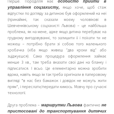
Перше. Породілля має
особисто прийти в
управління соцзахисту,
якщо хоче, щоб стаж
відпустки по догляду за дитиною був оформлений на неї
(принаймні, так сказали моєму чоловікові в
Шевченківському соцзахисті Львова) – це найбільша
проблема, як на мене, адже якщо дитина перебуває на
грудному вигодовуванні, то залишити її і поїхати ти не
можеш – потрібно брати зі собою того маленького
хробачка (хіба якщо живеш “два кроки від” або
зціджуєшся).
Сама процедура оформлення займає
менше 3 хв., там треба вказати свої дані на бланку і
підписатися. І всьо. Це елементарно можна зробити
вдома, навіть якщо їм так треба оригінали в паперовому
вигляді *в нас без бамажок і довідок не можуть жити
прям*, і переслати/передати кимось. Мовчу про сучасні
технології.
Друга проблема –
маршрутки Львова
фактично
не
пристосовані до транспортування дитячих