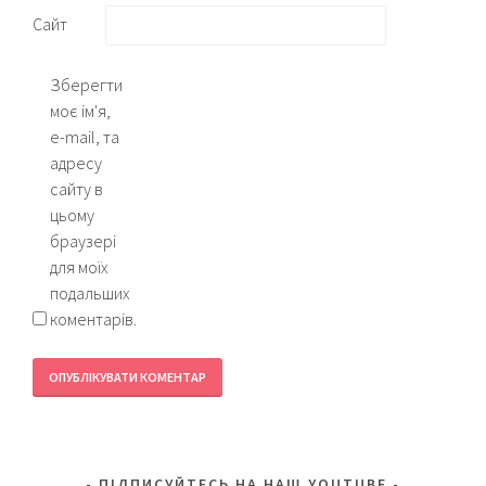
Сайт
Зберегти
моє ім'я,
e-mail, та
адресу
сайту в
цьому
браузері
для моїх
подальших
коментарів.
ПІДПИСУЙТЕСЬ НА НАШ YOUTUBE