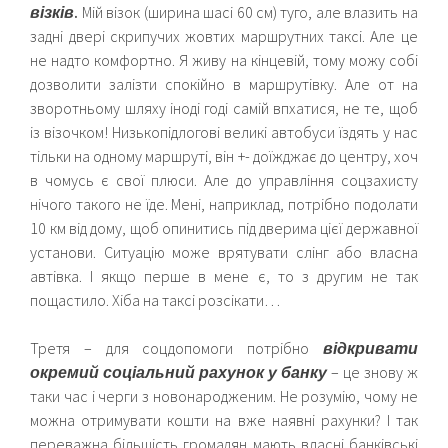
візків
.
Мій візок (ширина шасі 60 см) туго, але влазить на
задні двері скрипучих жовтих маршрутних таксі. Але це
не надто комфортно. Я живу на кінцевій, тому можу собі
дозволити залізти спокійно в маршрутівку. Але от на
зворотньому шляху іноді годі самій впхатися, не те, щоб
із візочком! Низькопідлогові великі автобуси їздять у нас
тільки на одному маршруті, він +- доїжджає до центру, хоч
в чомусь є свої плюси. Але до управління соцзахисту
нічого такого не їде. Мені, наприклад, потрібно подолати
10 км від дому, щоб опинитись під дверима цієї державної
установи. Ситуацію може врятувати слінг або власна
автівка. І якщо перше в мене є, то з другим не так
пощастило. Хіба на таксі розсікати…
Третя – для соцдопомоги потрібно
відкривати
окремий соціальний рахунок у банку
– це знову ж
таки час і черги з новонародженим. Не розумію, чому не
можна отримувати кошти на вже наявні рахунки? І так
переважна більшість громадян мають власні банківські