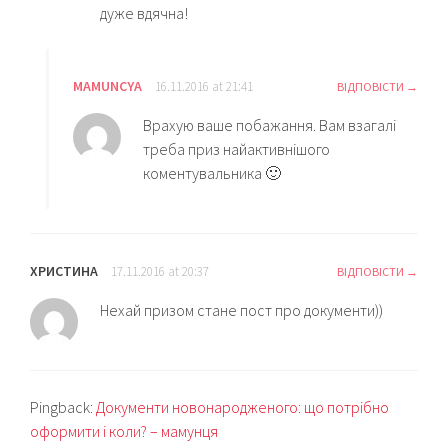
дуже вдячна!
MAMUNCYA
16.11.2016 at 21:41
ВІДПОВІСТИ
Врахую ваше побажання. Вам взагалі
треба приз найактивнішого
коментувальника 🙂
ХРИСТИНА
17.11.2016 at 20:37
ВІДПОВІСТИ
Нехай призом стане пост про документи))
Pingback:
Документи новонародженого: що потрібно
оформити і коли? – мамунця