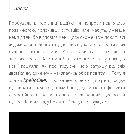
Завіса.
Пробувала в керівниці відділення попроситись якось
поза чергою, пояснивши ситуацію, але, мабуть, у неї ще
нема дітей, бо відповіла мені щось схоже. Тож поки ті всі
дядьки-хлопці довго і нудно вирішували свої банківські
буденні питання, моя Юстя кричала і не могла
заспокоїтись… А потім я бігла стрімголов зі зупинки до
неї і кашляла, як пес, годуючи мою запухшу від сліз
двомісячну донечку – нахапались обоє повітря… Тому я
зла на
Кредобанк
і її клієнтів-чоловіків. І, до речі, раджу
відкривати рахунок у тому банку, де можна оформити
самостійно і безкоштовно електронний цифровий
підпис. Наприклад, у Приваті. Ось тут інструкція є: