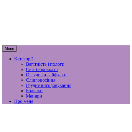
Skip
мамунця
to
content
спогади, роздуми і лайфхаки
материнства
Menu
Категорії
Вагітність і пологи
Світ бюрократії
Огляди та лайфхаки
Слінгоносіння
Грудне вигодовування
Болячки
Мандри
Про мене