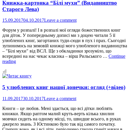
Книжка-картонка “Білі мухи” (Видавництво
Лева)
Старого Лева)
15.09.2017
04.10.2017
Leave a comment
Форум у розпалі! І в розпалі мої огляди божественних книг
для діток. У попередньому дописі ми з доцею читали 5 її
улюблених книг, загортаних туди-сюди в пух і прах. Сьогодні
зупинимось на зимовій книжці мого улюбленого видавництва
– "Білі мухи" від ВСЛ. Ще з обкладинки зрозуміло, що
всередині на нас чекає класика – вірш Рильського …
Continue
Книжка-
reading
картонка
“Білі
мухи”
(Видавництво
5 улюблених книг нашої донечки: огляд (+відео)
Старого
Лева)
11.09.2017
30.10.2017
Leave a comment
Книги – це любов. Мені здається, що всі дітки люблять
книжки. Якщо раптом малий круть-верть кілька хвилин
мовчки сидить на одному місці, то, швидше всього, в руках
джерело знань. З Юстинкою було так від самого початку.
Спершу вона, як і всі діти, періодично гризла граніт науки в