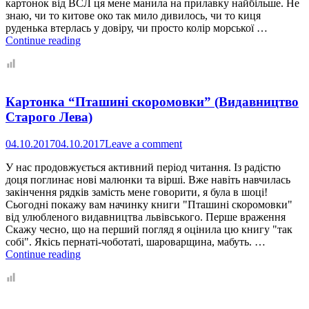
картонок від ВСЛ ця мене манила на прилавку найбільше. Не
знаю, чи то китове око так мило дивилось, чи то киця
руденька втерлась у довіру, чи просто колір морської …
Читаємо
Continue reading
“Скоромовки”
(Видавництво
Старого
Лева)
Картонка “Пташині скоромовки” (Видавництво
Старого Лева)
04.10.2017
04.10.2017
Leave a comment
У нас продовжується активний період читання. Із радістю
доця поглинає нові малюнки та вірші. Вже навіть навчилась
закінчення рядків замість мене говорити, я була в шоці!
Сьогодні покажу вам начинку книги "Пташині скоромовки"
від улюбленого видавництва львівського. Перше враження
Скажу чесно, що на перший погляд я оцінила цю книгу "так
собі". Якісь пернаті-чоботаті, шароварщина, мабуть. …
Картонка
Continue reading
“Пташині
скоромовки”
(Видавництво
Старого