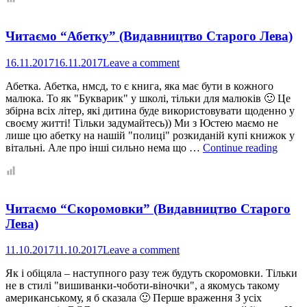
стор
“Вря
Читаємо “Абетку” (Видавництво Старого Лева)
твар
від
ВСЛ
16.11.2017
16.11.2017
Leave a comment
Абетка. Абетка, нмсд, то є книга, яка має бути в кожного
малюка. То як "Букварик" у школі, тільки для малюків 🙂 Це
збірна всіх літер, які дитина буде використовувати щоденно у
своєму житті! Тільки задумайтесь)) Ми з Юстею маємо не
лише цю абетку на нашій "полиці" розкиданій купі книжок у
Читає
вітальні. Але про інші сильно нема що …
Continue reading
“Абет
(Вида
Старо
Лева)
Читаємо “Скоромовки” (Видавництво Старого
Лева)
11.10.2017
11.10.2017
Leave a comment
Як і обіцяла – наступного разу теж будуть скоромовки. Тільки
не в стилі "вишиванки-чоботи-віночки", а якомусь такому
американському, я б сказала 🙂 Перше враження З усіх