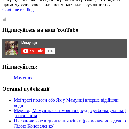
прямому сенсі слова, але потім навчилась сумлінно і …
5
Continue reading
улюблених
книг
нашої
Підписуйтесь на наш YouTube
донечки:
огляд
(+відео)
Підписуйтесь:
Мамунця
Останні публікації
Мої треті пологи або Як у Мамунці вперше відійшли
води
Мерч від Мамунці: як замовити? [худі, футболки, чашки]
| посилання
Післяпологове відновлення жінки (розмовляємо з дулою
Лідою Коноваленко)