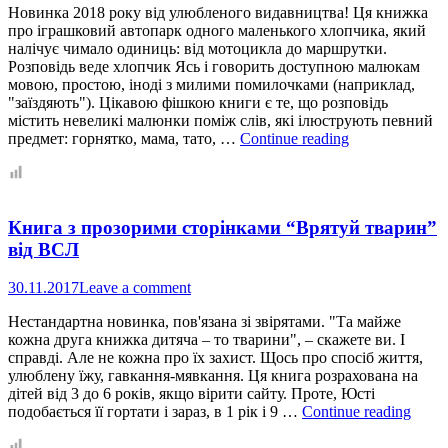
Новинка 2018 року від улюбленого видавництва! Ця книжка
про іграшковий автопарк одного маленького хлопчика, який
налічує чимало одиниць: від мотоцикла до маршрутки.
Розповідь веде хлопчик Ясь і говорить доступною малюкам
мовою, простою, іноді з милими помилочками (наприклад,
"заїздяють"). Цікавою фішкою книги є те, що розповідь
містить невеликі малюнки поміж слів, які ілюструють певний
Читаємо
предмет: горнятко, мама, тато, …
Continue reading
“Ясь
та
його
машинки”
Книга з прозорими сторінками “Врятуй тварин”
(Видавництво
Старого
від ВСЛ
Лева)
30.11.2017
Leave a comment
Нестандартна новинка, пов'язана зі звірятами. "Та майже
кожна друга книжка дитяча – то тварини", – скажете ви. І
справді. Але не кожна про їх захист. Щось про спосіб життя,
улюблену їжу, гавкання-мявкання. Ця книга розрахована на
дітей від 3 до 6 років, якщо вірити сайту. Проте, Юсті
Книг
подобається її гортати і зараз, в 1 рік і 9 …
Continue reading
з
проз