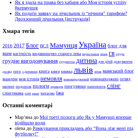
Як я здала на права без хабаря або Моя історія успіху
#кермунця
Як подати заявку на лічильник із “нічним” тарифом?
Двохзонний лічильник [інструкція]
Хмара тегів
Україна
Мамунця
Блог
2017
блог для
2016
ВСЛ
гв
мам
вагітність
видавництво старого лева
відпочинок
візок
груди
дитина
грудне вигодовування
документи
для дітей
грудничок
львів
мамський блог
книга
ерго
книги
книжка
досвід
з дитиною
літак
немовля
мандри
огляд
моя історія
новонароджені
новонароджений
слінг
пологи
прогулянки
подорож
рапопорта
паспорт
прикорм
їжа
слінгомама
сон
читаємо
цнап
Останні коментарі
Мар’яна
до
Мої треті пологи або Як у Мамунці вперше
відійшли води
olena
до
Рамкування прикладань або “Вона лізе мені під
футболку!”